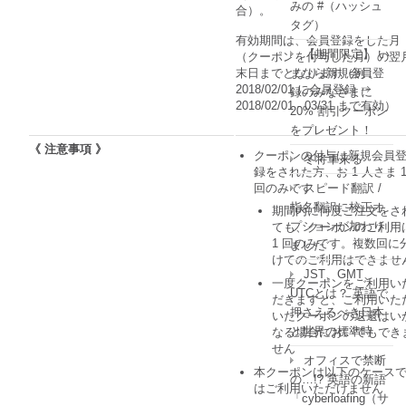
みの #（ハッシュ
合）。
タグ）
有効期間は、会員登録をした月
【期間限定】 い
（クーポンを付与した月）の翌
まなら新規会員登
末日までとなります（例 :
2018/02/01 に会員登録 ⇒
録のみなさまに
2018/02/01 - 03/31 まで有効）
20% 割引クーポン
をプレゼント！
《 注意事項 》
クーポンの付与は新規会員
冬将軍来る
録をされた方、お 1 人さま 
スピード翻訳 /
回のみです
指名翻訳に校正オ
期間内に何度ご注文をさ
プションが加わり
ても、クーポンのご利用
1 回のみです。複数回に
ました
けてのご利用はできませ
JST、GMT、
一度クーポンをご利用い
UTCとは？ 英語で
だきますと、ご利用いた
押さえるべき日本
いたクーポンの返還はい
と世界の標準時
なる場合においてもでき
せん
オフィスで禁断
本クーポンは以下のケース
の…!? 英語の新語
はご利用いただけません
「cyberloafing（サ