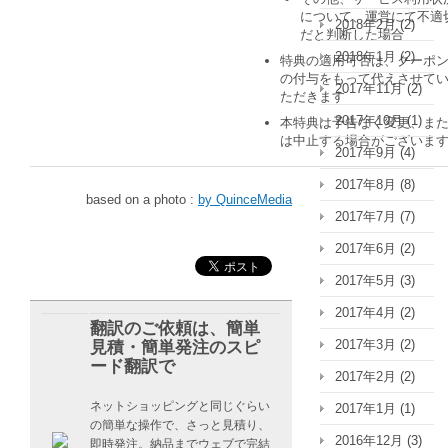
について、運営にて不適
2018年2月
(2)
だと判断した場合
2018年1月
(2)
特典の適用可否は、クーポ
の付与をもって代えさせて
2017年11月
(2)
ただきます
2017年10月
(1)
本特典は予告なく変更、ま
は中止する場合がございま
2017年9月
(4)
2017年8月
(8)
based on a photo :
by QuinceMedia
2017年7月
(7)
2017年6月
(2)
2017年5月
(3)
2017年4月
(2)
翻訳のご依頼は、簡単
2017年3月
(2)
見積・簡単発注のスピ
ード翻訳で
2017年2月
(2)
ネットショッピングと同じぐらい
2017年1月
(1)
の簡単な操作で、さっと見積り、
2016年12月
(3)
即時発注。納品までウェブで完結