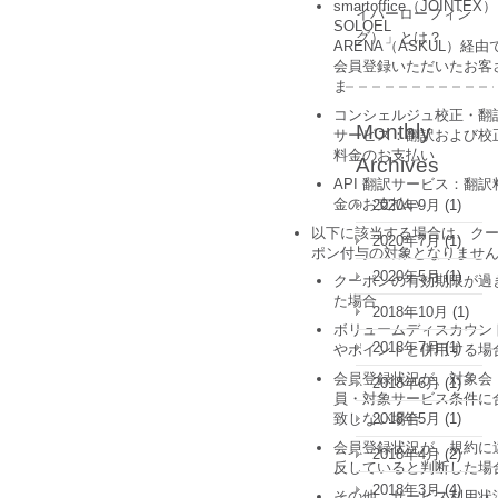
smartoffice（JOINTEX
イバーローフィン
SOLOEL
グ）」とは？
ARENA（ASKUL）経由
会員登録いただいたお客
ま
コンシェルジュ校正・翻
Monthly
サービス：翻訳および校
料金のお支払い
Archives
API 翻訳サービス：翻訳
金のお支払い
2020年9月
(1)
以下に該当する場合は、ク
2020年7月
(1)
ポン付与の対象となりませ
2020年5月
(1)
クーポンの有効期限が過
た場合
2018年10月
(1)
ボリュームディスカウン
2018年7月
(1)
やポイントと併用する場
会員登録状況が、対象会
2018年6月
(1)
員・対象サービス条件に
2018年5月
(1)
致しない場合
会員登録状況が、規約に
2018年4月
(2)
反していると判断した場
2018年3月
(4)
その他、サービス利用状