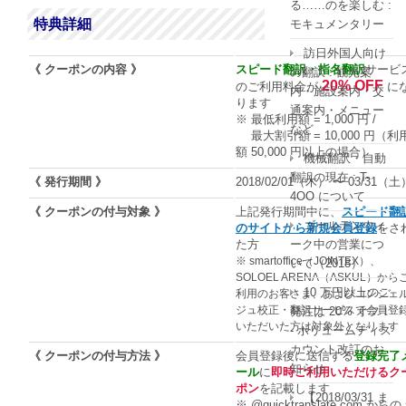
る……のを楽しむ :
特典詳細
モキュメンタリー
訪日外国人向け
《 クーポンの内容 》
スピード翻訳・指名翻訳
サービ
の翻訳 : 観光案
20% OFF
のご利用料金が
に
内・施設案内・交
ります
通案内・メニュー
※ 最低利用額 = 1,000 円 /
など
最大割引額 = 10,000 円（利
額 50,000 円以上の場合）
機械翻訳・自動
翻訳の現在 : T-
《 発行期間 》
2018/02/01（木） 〜 03/31（土
4OO について
《 クーポンの付与対象 》
上記発行期間中に、
スピード翻
ゴールデンウィ
のサイトから新規会員登録
をさ
ーク中の営業につ
た方
※ smartoffice（JOINTEX）、
いて（2018）
SOLOEL ARENA（ASKUL）から
10 万円以上のご
利用のお客さま、およびコンシェ
ジュ校正・翻訳サービスで会員登
発注は 20% オフ！
いただいた方は対象外となります
- ボリュームディス
カウント改訂のお
《 クーポンの付与方法 》
会員登録後に送信する
登録完了
知らせ
ール
に
即時ご利用いただけるク
ポン
を記載します
【2018/03/31 ま
※ @quicktranslate.com から