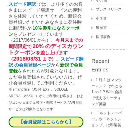
その他
スピード翻訳
では、より多くのお客
プレスリリース
さまにスピード翻訳サービスの便利
さを体験していただくため、新規会
小ネタ
員登録いただいたみなさまに発注時
履歴書
に翻訳料が
10% 割引になるクーポ
ン
をプレゼントしています
採用事例
（2017/06/01 から）。
今月末までの
20% のディスカウン
期間限定で
トクーポン
を差し上げます
2018/03/31
（
まで）
。
スピード翻
Recent
訳 の会員登録ページ
から
新規で会員
Entries
登録
をされた方が対象となります。
まだ会員登録されていない方は、ぜ
1 対 1 はマンツ
ひ会員登録してご利用ください。
ーマン？ それとも
※ smartoffice（JOINTEX）、SOLOEL
1 on 1 ? Web 会議
ARENA（ASKUL）からご利用のお客さま、およ
で使えるミーティ
びコンシェルジュ校正・翻訳サービス / API 翻訳
ング英語
サービスは対象外となります
「ネットスーパ
ー」や「ネットシ
【会員登録はこちらから】
ョップ」は和製英