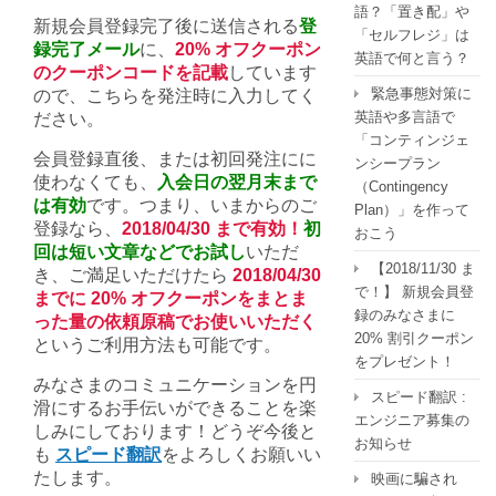
語？「置き配」や
新規会員登録完了後に送信される
登
「セルフレジ」は
録完了メール
に、
20% オフクーポン
英語で何と言う？
のクーポンコードを記載
しています
緊急事態対策に
ので、こちらを発注時に入力してく
英語や多言語で
ださい。
「コンティンジェ
会員登録直後、または初回発注にに
ンシープラン
使わなくても、
入会日の翌月末まで
（Contingency
は有効
です。つまり、いまからのご
Plan）」を作って
登録なら、
2018/04/30 まで有効！
初
おこう
回は短い文章などでお試し
いただ
【2018/11/30 ま
き、ご満足いただけたら
2018/04/30
で！】 新規会員登
までに 20% オフクーポンをまとま
録のみなさまに
った量の依頼原稿でお使いいただく
20% 割引クーポン
というご利用方法も可能です。
をプレゼント！
みなさまのコミュニケーションを円
スピード翻訳 :
滑にするお手伝いができることを楽
エンジニア募集の
しみにしております！どうぞ今後と
お知らせ
も
スピード翻訳
をよろしくお願いい
たします。
映画に騙され