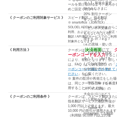
で！】 新規会員登
ールを受け取れるよう、あらか
録のみなさまに
めご設定ください
20% 割引クーポン
《 クーポンのご利用対象サービス 》
スピード翻訳 ・ 指名翻訳
をプレゼント！
※ smartoffice（JOINTEX）、
SOLOEL ARENA（ASKUL）から
ビジネス文書に
利用、およびコンシェルジュ校正
もちょいちょい出
翻訳 / API 翻訳サービスでのご利
現する cf. / e.g. /
対象外となります
i.e.の意味・使い方
決済画面
にて、
《 利用方法 》
クーポンは
お正月が 2 回あ
ーポンコードを入力
するこ
る！？ 「あけま
により、有効となります。詳し
しておめでとう」
は、FAQ（よくある質問）の「
を中国語でどうす
ーポンコードの使い方を教えて
ださい
」をご覧ください。
るか
※ 案件の取消や再発注をした場
平昌五輪（ピョ
は、同じクーポンコードを再度
用することができます
ンチャン五輪）の
大会ロゴにはどう
《 クーポンのご利用条件 》
クーポンは、スピード翻訳また
いう意味がある？
指名翻訳サービスの翻訳料金が
1,000 円以上で使えます。最大
Twitter や
10,000 円の割引が適用されます
Instagram でお馴染
（利用額 50,000 円以上の場