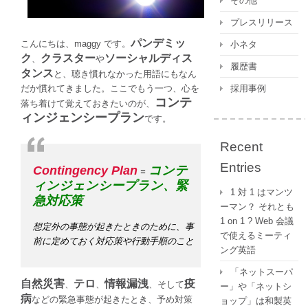
その他
プレスリリース
パンデミッ
こんにちは、maggy です。
小ネタ
ク
クラスター
ソーシャルディス
、
や
履歴書
タンス
と、聴き慣れなかった用語にもなん
だか慣れてきました。ここでもう一つ、心を
採用事例
コンテ
落ち着けて覚えておきたいのが、
ィンジェンシープラン
です。
Recent
Entries
Contingency Plan
コンテ
=
ィンジェンシープラン、緊
1 対 1 はマンツ
急対応策
ーマン？ それとも
1 on 1 ? Web 会議
想定外の事態が起きたときのために、事
で使えるミーティ
前に定めておく対応策や行動手順のこと
ング英語
「ネットスーパ
自然災害
テロ
情報漏洩
疫
、
、
、そして
ー」や「ネットシ
病
などの緊急事態が起きたとき、予め対策
ョップ」は和製英