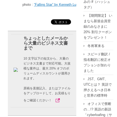
みの #（ハッシュ
photo :
“Falling Star” by Kenneth Lu
タグ）
【期間限定】 い
まなら新規会員登
録のみなさまに
20% 割引クーポン
をプレゼント！
ちょっとしたメールか
ら大量のビジネス文書
冬将軍来る
まで
スピード翻訳 /
10 文字以下の短文から、大量の
指名翻訳に校正オ
ビジネス文書まで対応可能。大規
プションが加わり
模な案件は、最大 20% オフのボ
ました
リュームディスカウントが適用さ
れます。
JST、GMT、
UTCとは？ 英語で
原稿を直接記入、またはファイル
押さえるべき日本
をアップロードして、お見積もり
と世界の標準時
をご確認ください！
オフィスで禁断
の…!? 英語の新語
「cyberloafing（サ