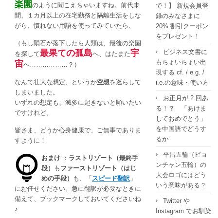
楽園
のように聞こえちゃいますね。前代未
で！】 新規会員登
聞、１カ月以上の在宅勤務と隔離生活をしな
録のみなさまに
がら、慣れない用語を使ってみていたら、
20% 割引クーポン
をプレゼント！
（もし隕石が落下したら人類は、最後の楽園
最果ての孤島
宇
ビジネス文書に
を探して
へ、はたまた
もちょいちょい出
宙
へ………………？）
現する cf. / e.g. /
なんて壮大な想定、というか
空想
を巡らして
i.e.の意味・使い方
しまいました。
お正月が 2 回あ
いずれの想定も、滅多に起きないと願いたい
る！？ 「あけま
ですけれど。
しておめでとう」
を中国語でどうす
皆さま、どうか心身健康で、ご無事でありま
るか
すように！
平昌五輪（ピョ
おまけ
：
ラストリゾート（最終手
ンチャン五輪）の
段）
も
ファーストリゾート（はじ
大会ロゴにはどう
めの手段）
も、「
スピード翻訳
」
いう意味がある？
にお任せください。急に翻訳が必要なときに
備えて、ブックマークしておいてくださいね
Twitter や
♪
Instagram でお馴染