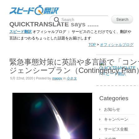
QUICKTRANSLATE
says ......
スピード翻訳
オフィシャルブログ ： サービスのことだけでなく、翻訳や
言語にまつわるちょっとした話題をお届けします
TOP
>
オフィシャルブログ
緊急事態対策に英語や多言語で「コン
ジェンシープラン（Contingency Pla
作っておこう
5月 22nd, 2020 | Posted by
maggy
in
小ネタ
Categories
お知らせ
キャンペーン
サービス全般