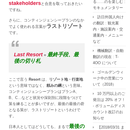
る……のを楽しむ :
stakeholders
と合意を取っておきたい
モキュメンタリー
ですね。
訪日外国人向け
さらに、コンティンジェンシープランのなか
の翻訳 : 観光案
ラストリゾート
でよく使われる言葉が
内・施設案内・交
です。
通案内・メニュー
など
機械翻訳・自動
Last Resort
最終手段、最
=
翻訳の現在 : T-
後の切り札
4OO について
ゴールデンウィ
ーク中の営業につ
ここで言う
Resort
は、
リゾート地・行楽地
いて（2018）
という意味ではなく、
頼みの綱
という意味。
コンティンジェンシープランはプランA、
10 万円以上のご
B、C…などと状況や深刻別に段階をつけて
発注は 20% オフ！
策を練ることが多いですが、最後の最後の砦
- ボリュームディス
となる策が、
ラストリゾート
というわけで
カウント改訂のお
す。
知らせ
最後の
日本人としてはどうしても、まるで
【2018/03/31 ま