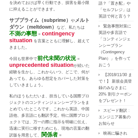
を決めておけば早く行動でき、損害を最小限
語？「置き配」や
に抑えることができます。
「セルフレジ」は
英語で何と言う？
サブプライム（subprime）
メルト
や
緊急事態対策に
ダウン（meltdown）
など、私たちは
英語や多言語で
不測の事態
contingency
=
「コンティンジェ
situation
を言葉とともに理解し、超えて
ンシープラン
きました。
（Contingency
前代未聞の状況
Plan）」を作って
今回も世界中で
=
unprecedented situation
おこう
が続いた
経験を生かし、これからいつ、どこで、何が
【2018/11/30 ま
あっても、あらゆる想定をカバーした対策を
で！】 新規会員登
していきましょう。
録のみなさまに
20% 割引クーポン
私のほうもただいま、担当している国際プロ
をプレゼント！
ジェクトのコンティンジェンシープランをま
とめていたところです。これから英語、中国
スピード翻訳 :
語他、多言語にも翻訳予定。特に国際プロジ
エンジニア募集の
ェクトでは、万一の際に指示を明確に伝え、
お知らせ
迅速に実行に移すためにも、現地の言葉の翻
映画に騙され
関係者
訳版を用意して、
=