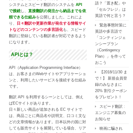
「翻
語？「置き配」や
システムとスピード翻訳のシステムを
API
訳
「セルフレジ」は
で接続
し、
直接翻訳の発注から納品までを依
API」、
英語で何と言う？
頼できる仕組み
を公開しました。これによ
2
り、
日々翻訳や更新作業が発生する情報サイ
緊急事態対策に
月
トなどのコンテンツの多言語化
も、スピード
英語や多言語で
1
翻訳に登録している翻訳者が対応できるよう
「コンティンジェ
日
になります。
ンシープラン
か
（Contingency
ら
APIとは？
Plan）」を作って
提
おこう
供
API（Application Programming Interface）
開
【2018/11/30 ま
は、お客さまのWebサイトやアプリケーショ
始
で！】 新規会員登
ンと、利用したいサービスを接続する仕組み
は
録のみなさまに
です。
20% 割引クーポン
翻訳 API を利用するシーンとしては、例え
をプレゼント！
ばECサイトがあります。
スピード翻訳 :
日々新しい商品が追加される EC サイトで
エンジニア募集の
は、商品ごとに商品名や説明文、口コミ文な
お知らせ
どの文章情報があります。日本以外の国に対
しても販売サイトを展開している場合、リア
映画に騙され