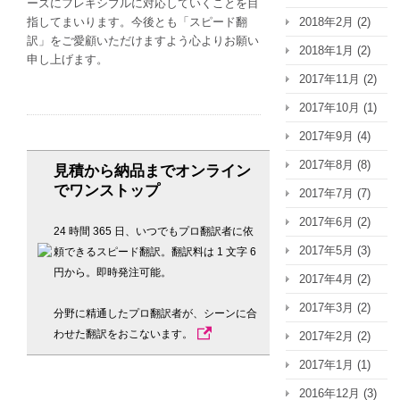
ーズにフレキシブルに対応していくことを目
ト
指してまいります。今後とも「スピード翻
2018年2月
(2)
ッ
訳」をご愛顧いただけますよう心よりお願い
2018年1月
(2)
プ」
申し上げます。
サ
2017年11月
(2)
ー
2017年10月
(1)
ビ
ス、
2017年9月
(4)
4
2017年8月
(8)
月
見積から納品までオンライン
23
でワンストップ
2017年7月
(7)
日
2017年6月
(2)
か
24 時間 365 日、いつでもプロ翻訳者に依
ら
2017年5月
(3)
頼できるスピード翻訳。翻訳料は 1 文字 6
提
円から。即時発注可能。
2017年4月
(2)
供
開
2017年3月
(2)
分野に精通したプロ翻訳者が、シーンに合
始
わせた翻訳をおこないます。
2017年2月
(2)
は
2017年1月
(1)
2016年12月
(3)