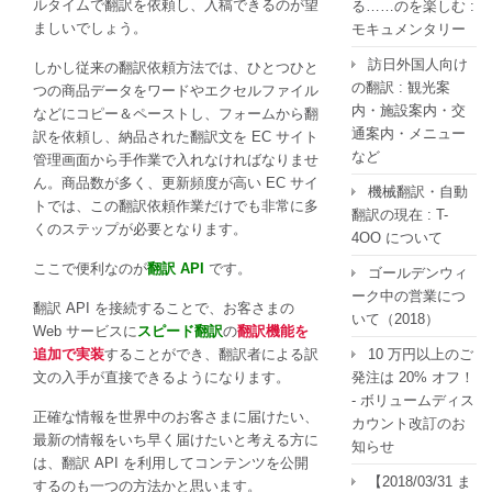
ルタイムで翻訳を依頼し、入稿できるのが望
る……のを楽しむ :
ましいでしょう。
モキュメンタリー
訪日外国人向け
しかし従来の翻訳依頼方法では、ひとつひと
の翻訳 : 観光案
つの商品データをワードやエクセルファイル
内・施設案内・交
などにコピー＆ペーストし、フォームから翻
通案内・メニュー
訳を依頼し、納品された翻訳文を EC サイト
など
管理画面から手作業で入れなければなりませ
ん。商品数が多く、更新頻度が高い EC サイ
機械翻訳・自動
トでは、この翻訳依頼作業だけでも非常に多
翻訳の現在 : T-
くのステップが必要となります。
4OO について
ここで便利なのが
翻訳 API
です。
ゴールデンウィ
ーク中の営業につ
翻訳 API を接続することで、お客さまの
いて（2018）
Web サービスに
スピード翻訳
の
翻訳機能を
追加で実装
することができ、翻訳者による訳
10 万円以上のご
文の入手が直接できるようになります。
発注は 20% オフ！
- ボリュームディス
正確な情報を世界中のお客さまに届けたい、
カウント改訂のお
最新の情報をいち早く届けたいと考える方に
知らせ
は、翻訳 API を利用してコンテンツを公開
【2018/03/31 ま
するのも一つの方法かと思います。