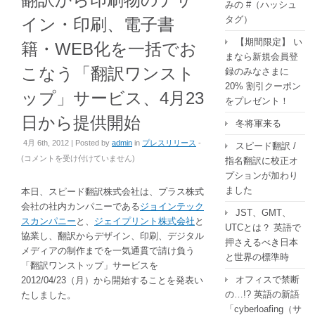
みの #（ハッシュ
タグ）
イン・印刷、電子書
【期間限定】 い
籍・WEB化を一括でお
まなら新規会員登
こなう「翻訳ワンスト
録のみなさまに
20% 割引クーポン
ップ」サービス、4月23
をプレゼント！
日から提供開始
冬将軍来る
4月 6th, 2012 | Posted by
admin
in
プレスリリース
-
スピード翻訳 /
翻
(
コメントを受け付けていません
)
指名翻訳に校正オ
訳
プションが加わり
か
ました
本日、スピード翻訳株式会社は、プラス株式
ら
会社の社内カンパニーである
ジョインテック
JST、GMT、
印
スカンパニー
と、
ジェイプリント株式会社
と
UTCとは？ 英語で
刷
協業し、翻訳からデザイン、印刷、デジタル
押さえるべき日本
物
メディアの制作までを一気通貫で請け負う
と世界の標準時
の
「翻訳ワンストップ」サービスを
デ
オフィスで禁断
2012/04/23（月）から開始することを発表い
ザ
の…!? 英語の新語
たしました。
イ
「cyberloafing（サ