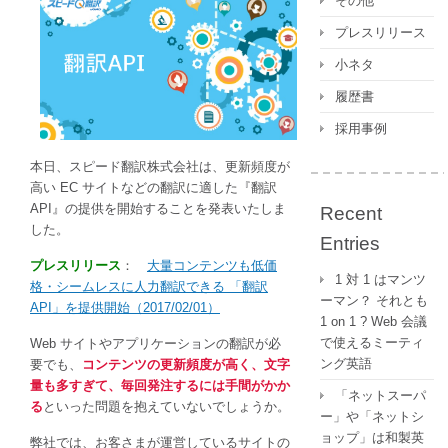
その他
ン
テ
プレスリリース
ン
小ネタ
ツ
も
履歴書
低
採用事例
価
格・
本日、スピード翻訳株式会社は、更新頻度が
シ
高い EC サイトなどの翻訳に適した『翻訳
ー
API』の提供を開始することを発表いたしま
Recent
ム
した。
レ
Entries
ス
プレスリリース
：
大量コンテンツも低価
1 対 1 はマンツ
に
格・シームレスに人力翻訳できる 「翻訳
ーマン？ それとも
人
API」を提供開始（2017/02/01）
1 on 1 ? Web 会議
力
で使えるミーティ
Web サイトやアプリケーションの翻訳が必
翻
ング英語
要でも、
コンテンツの更新頻度が高く、文字
訳
量も多すぎて、毎回発注するには手間がかか
で
「ネットスーパ
る
といった問題を抱えていないでしょうか。
き
ー」や「ネットシ
る
ョップ」は和製英
弊社では、お客さまが運営しているサイトの