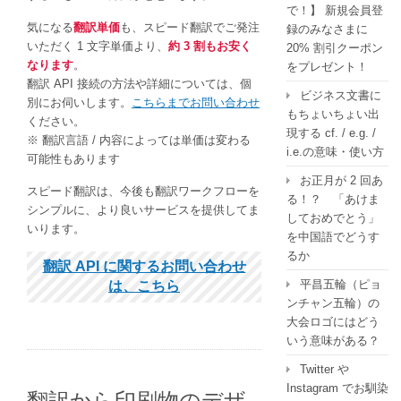
で！】 新規会員登
気になる
翻訳単価
も、スピード翻訳でご発注
録のみなさまに
いただく 1 文字単価より、
約 3 割もお安く
20% 割引クーポン
なります
。
をプレゼント！
翻訳 API 接続の方法や詳細については、個
ビジネス文書に
別にお伺いします。
こちらまでお問い合わせ
もちょいちょい出
ください。
現する cf. / e.g. /
※ 翻訳言語 / 内容によっては単価は変わる
i.e.の意味・使い方
可能性もあります
お正月が 2 回あ
スピード翻訳は、今後も翻訳ワークフローを
る！？ 「あけま
シンプルに、より良いサービスを提供してま
しておめでとう」
いります。
を中国語でどうす
るか
翻訳 API に関するお問い合わせ
平昌五輪（ピョ
は、こちら
ンチャン五輪）の
大会ロゴにはどう
いう意味がある？
Twitter や
Instagram でお馴染
翻訳から印刷物のデザ