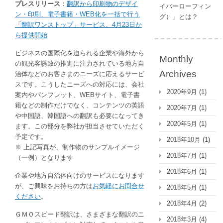
プレスリリース
ン・
：
翻訳から印刷物のデザイ
イバーローフィン
ン・印刷、電子書籍・WEB化を一括で行う
印
グ）」とは？
「翻訳ワンストップ」サービス、4月23日か
刷、
ら提供開始
電
子
ビジネスの国際化を迫られる企業や海外から
書
Monthly
の観光客誘致の推進に注力されている地方自
籍・
Archives
治体などのお客さまのニーズに応えるサービ
WEB
スです。こうしたニーズへの対応には、会社
化
2020年9月
(1)
案内やパンフレット、WEBサイト、電子書
を
籍などの制作だけでなく、コンテンツの英語
2020年7月
(1)
一
や中国語、韓国語への翻訳も必要になってき
括
2020年5月
(1)
ます。この部分を弊社が担当させていただく
で
予定です。
お
2018年10月
(1)
※ 上記写真が、制作物のサンプルイメージ
こ
2018年7月
(1)
（一例）となります
な
う
2018年6月
(1)
企業や地方自治体向けのサービスになります
「翻
が、ご興味をお持ちの方は
お気軽にお問合せ
2018年5月
(1)
訳
ください
。
ワ
2018年4月
(2)
ン
ＧＭＯスピード翻訳は、さまざまな翻訳のニ
2018年3月
(4)
ス