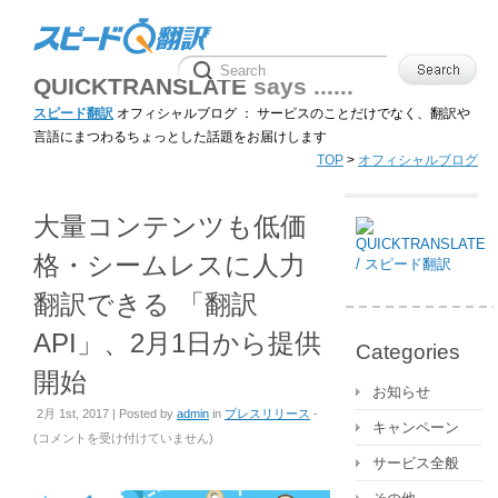
QUICKTRANSLATE
says ......
スピード翻訳
オフィシャルブログ ： サービスのことだけでなく、翻訳や
言語にまつわるちょっとした話題をお届けします
TOP
>
オフィシャルブログ
大量コンテンツも低価
格・シームレスに人力
翻訳できる 「翻訳
API」、2月1日から提供
Categories
開始
お知らせ
2月 1st, 2017 | Posted by
admin
in
プレスリリース
-
キャンペーン
大
(
コメントを受け付けていません
)
量
サービス全般
コ