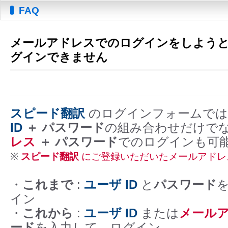
FAQ
メールアドレスでのログインをしよう
グインできません
スピード翻訳
のログインフォームでは
ID
＋ パスワード
の組み合わせだけで
レス
＋ パスワード
でのログインも可
※
スピード翻訳
にご登録いただいたメールアドレ
・
これまで
:
ユーザ ID
と
パスワード
イン
・
これから
:
ユーザ ID
または
メール
ード
を入力して、ログイン