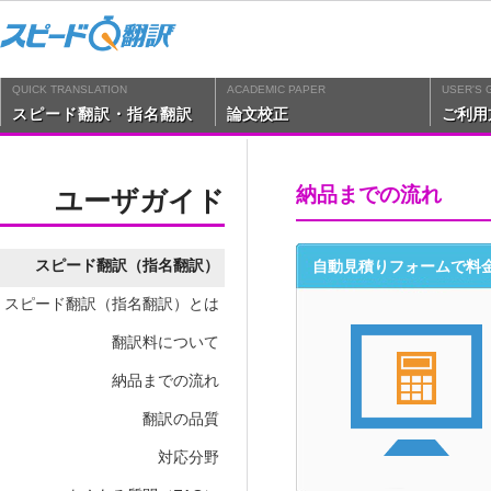
QUICK TRANSLATION
ACADEMIC PAPER
USER'S 
スピード翻訳・指名翻訳
論文校正
ご利用
納品までの流れ
ユーザガイド
スピード翻訳（指名翻訳）
自動見積りフォームで料
スピード翻訳（指名翻訳）とは
翻訳料について
納品までの流れ
翻訳の品質
対応分野