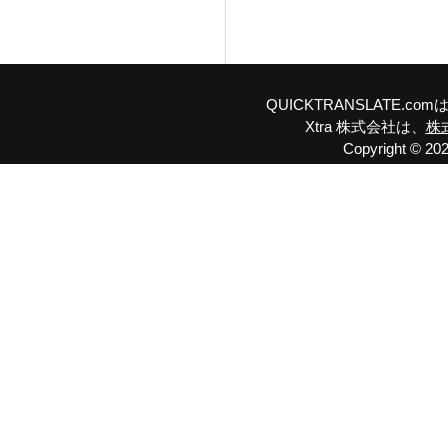
QUICKTRANSLATE.
Xtra 株式会社は、
株
Copyright © 2023