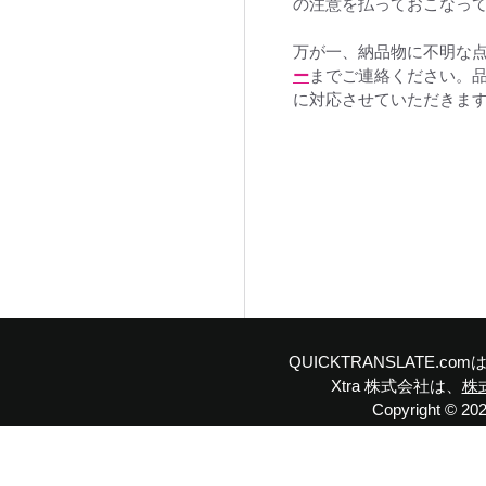
の注意を払っておこなっ
万が一、納品物に不明な
ー
までご連絡ください。
に対応させていただきま
QUICKTRANSLATE.
Xtra 株式会社は、
株
Copyright © 2023