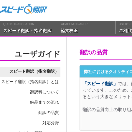
QUICK TRANSLATION
ACADEMIC PAPER
USER'S 
スピード翻訳・指名翻訳
論文校正
ご利用
翻訳の品質
ユーザガイド
スピード翻訳（指名翻訳）
弊社におけるクオリティ
スピード翻訳（指名翻訳）とは
「スピード翻訳」
では、
っています。このため、
翻訳料について
るという大きなメリット
納品までの流れ
翻訳の品質向上の取り組
翻訳の品質
対応分野