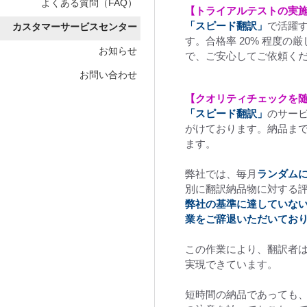
よくある質問（FAQ）
【トライアルテストの実
「スピード翻訳」
で活躍
カスタマーサービスセンター
す。合格率 20% 程度の
お知らせ
で、ご安心してご依頼く
お問い合わせ
【クオリティチェックを
「スピード翻訳」
のサー
がけております。納品ま
ます。
弊社では、毎月
ランダム
別に翻訳納品物に対する
弊社の基準に達していな
業をご辞退いただいてお
この作業により、翻訳者
実現できています。
短時間の納品であっても