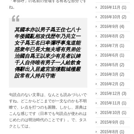
「卑弥呼」の名前の登場する有名な部分です
ね。
2016年11月
(1)
2016年10月
(2)
2016年9月
(4)
其國本亦以男子爲王住七八十
年倭國亂相攻伐歴年乃共立一
2016年8月
(2)
女子爲王名曰卑彌呼事鬼道能
2016年7月
(1)
惑衆年已長大無夫壻有男弟佐
2016年6月
(1)
治國自爲王以來少有見者以婢
千人自侍唯有男子一人給飲食
2016年5月
(2)
傳辭出入居處宮室樓觀城柵嚴
2016年3月
(2)
設常有人持兵守衛
2016年2月
(2)
2015年12月
(3)
句読点のない文章は、なんとも読みづらいで
すね。どこからどこまでが一文なのかも不明
2015年11月
(1)
瞭で、レ点を打つのも困難。しかし、原典は
2015年10月
(1)
こんな感じです（日本でも句読点が使われは
じめたのは明治時代のことです）。で、タス
2015年9月
(1)
クとしては、
2015年8月
(1)