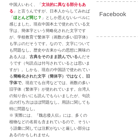
中国人いわく、「
文法的に異なる部分もあ
る
」と言うんですが、日本人からしてみれば
Facebook
「
ほとんど同じ？
」としか思えないレベルに
感じました。現在中国本土で使われている文
字は、簡体字という簡略化された文字です
が、学校教育で繁体字（画数の多い旧字体）
も学ぶのだそうです。なので、文字について
も問題なし。歴史や古来からの思想に興味の
ある人は、
古典をそのまま読んでいる
んだそ
うです（句読点は付与されているとは思いま
すが）。しかも、現在の中国語で使われてい
る
簡略化された文字（簡体字）ではなく、旧
字体で
。現在でも台湾などでは、画数の多い
旧字体（繁体字）が使われています。台湾人
の知り合いにも読んでもらいましたが、句読
点の打ち方はほぼ問題なし。用語に関しても
特に問題なし。
※ 実際には、『魏志倭人伝』には、多くの
植物などの名前も含まれているので、そうい
う語彙に関しては注釈がないと厳しい部分は
あるのかもしれません