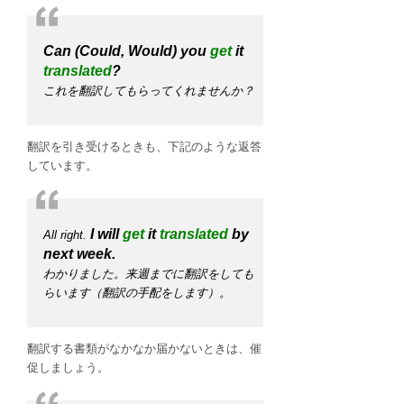
Can (Could, Would) you
get
it
translated
?
これを翻訳してもらってくれませんか？
翻訳を引き受けるときも、下記のような返答
しています。
I will
get
it
translated
by
All right.
next week.
わかりました。来週までに翻訳をしても
らいます（翻訳の手配をします）。
翻訳する書類がなかなか届かないときは、催
促しましょう。