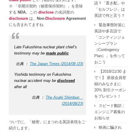
語？「置き配」や
※ 「非開示契約（秘密保持契約）」を意味
「セルフレジ」は
する
NDA
。この
disclose
の名詞形の
英語で何と言う？
disclosure
は、
Non-
Disclosure
Agreement
にも含まれてますね
緊急事態対策に
英語や多言語で
「コンティンジェ
ンシープラン
Late Fukushima nuclear plant chief’s
（Contingency
testimony may be
made public
Plan）」を作って
おこう
出典 ：
The Japan Times (2014/08 /23)
【2018/11/30 ま
Yoshida testimony on Fukushima
で！】 新規会員登
nuclear accident may be
disclosed
録のみなさまに
after all
20% 割引クーポン
をプレゼント！
出典 ：
The Asahi Shimbun
(2014/08/23)
スピード翻訳 :
エンジニア募集の
お知らせ
ついでに、「秘密」にまつわる英語表現をご
映画に騙され
紹介します。