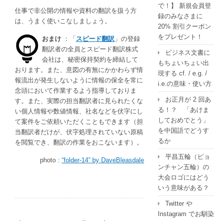
で！】 新規会員登
仕事で非公開の情報や資料の翻訳を扱う方
録のみなさまに
は、うまく使いこなしましょう。
20% 割引クーポン
をプレゼント！
おまけ
：「
スピード翻訳
」の登録
翻訳者の全員とスピード翻訳株式
ビジネス文書に
会社は、秘密保持契約を締結して
もちょいちょい出
おります。また、意図の有無にかかわらず情
現する cf. / e.g. /
報流出が発生しないように情報の保全を常に
i.e.の意味・使い方
念頭において作業するよう指導しておりま
お正月が 2 回あ
す。また、実際の担当翻訳者に見られたくな
る！？ 「あけま
い個人情報や数値情報、社名などを伏字にし
しておめでとう」
て案件をご依頼いただくこともできます（担
を中国語でどうす
当翻訳者だけが、伏字処理されていない原稿
るか
を閲覧でき、翻訳の作業をおこないます）。
平昌五輪（ピョ
photo :
“folder-14” by DaveBleasdale
ンチャン五輪）の
大会ロゴにはどう
いう意味がある？
Twitter や
Instagram でお馴染