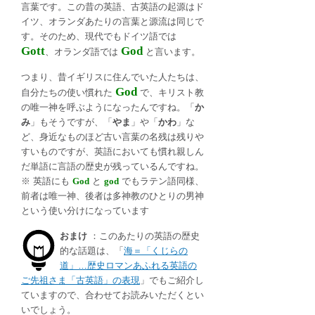
言葉です。この昔の英語、古英語の起源はド
イツ、オランダあたりの言葉と源流は同じで
す。そのため、現代でもドイツ語では
Gott
God
、オランダ語では
と言います。
つまり、昔イギリスに住んでいた人たちは、
God
自分たちの使い慣れた
で、キリスト教
の唯一神を呼ぶようになったんですね。「
か
み
」もそうですが、「
やま
」や「
かわ
」な
ど、身近なものほど古い言葉の名残は残りや
すいものですが、英語においても慣れ親しん
だ単語に言語の歴史が残っているんですね。
※ 英語にも
God
と
god
でもラテン語同様、
前者は唯一神、後者は多神教のひとりの男神
という使い分けになっています
おまけ
：このあたりの英語の歴史
的な話題は、「
海＝「くじらの
道」…歴史ロマンあふれる英語の
ご先祖さま「古英語」の表現
」でもご紹介し
ていますので、合わせてお読みいただくとい
いでしょう。