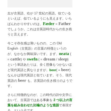
左が古英語、右が 17 世紀の英語。似ている
といえば、似ているようにも見えます。いち
Fæder
Father
ばんわかりやすいのは、
=
でしょうか。これは古英語時代からの生き残
りと言えます。
今こそ存在感は薄いものの、この Old
English（古英語）の言葉の特徴というの
neata
が、なかなか興味深いです。まず、
(
cattle
swefn
dream
sleep
=
) や
( =
/
)
という単語あたりは、全く想像もつかないほ
beer
ど現代英語と異なりますが、
beor
( =
)
なんかは現代英語と似ています。そう、現代
beer
英語の
も、古英語の生き残りのようで
す。
さらに特徴的なのが、この時代の詩や文学に
おいて、古英語ではある事象を
2 つ以上の言
葉を組み合わせた比喩のような造語
で表現す
る、という点です。