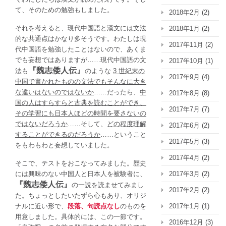
て、そのための勉強もしました。
2018年2月
(2)
それを考えると、現代中国語と漢文には文法
2018年1月
(2)
的な共通点はかなり多そうです。わたしは現
2017年11月
(2)
代中国語を勉強したことはないので、あくま
でも妄想ではありますが……現代中国語の文
2017年10月
(1)
『魏志倭人伝』
法も
のような
3 世紀末の
2017年9月
(4)
中国で書かれたものの文法でもそんなに大き
な違いはないのではないか
……だったら、
中
2017年8月
(8)
国の人はすらすらと古典を読むことができ、
2017年7月
(7)
その学習にも日本人ほどの時間を要さないの
ではないだろうか
……そして、
どの程度理解
2017年6月
(2)
することができるのだろうか
……ということ
2017年5月
(3)
をもわもわと妄想していました。
2017年4月
(2)
そこで、テストをおこなってみました。歴史
には興味のない中国人と日本人を被験者に、
2017年3月
(2)
『魏志倭人伝』
の一説を読ませてみまし
2017年2月
(2)
た。ちょっとしたいたずら心もあり、オリジ
ナルに近い形で、
段落、句読点なし
のものを
2017年1月
(1)
用意しました。具体的には、この一節です。
2016年12月
(3)