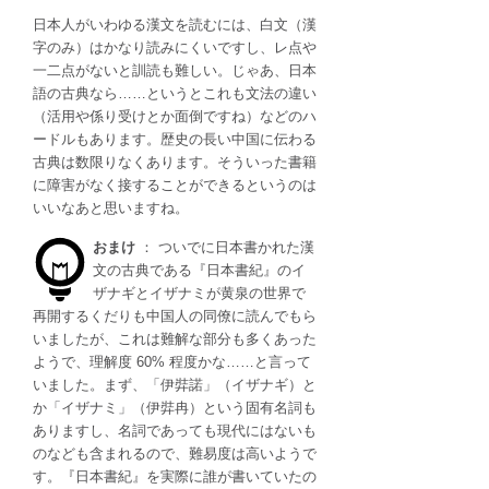
日本人がいわゆる漢文を読むには、白文（漢
字のみ）はかなり読みにくいですし、レ点や
一二点がないと訓読も難しい。じゃあ、日本
語の古典なら……というとこれも文法の違い
（活用や係り受けとか面倒ですね）などのハ
ードルもあります。歴史の長い中国に伝わる
古典は数限りなくあります。そういった書籍
に障害がなく接することができるというのは
いいなあと思いますね。
おまけ
： ついでに日本書かれた漢
文の古典である『日本書紀』のイ
ザナギとイザナミが黄泉の世界で
再開するくだりも中国人の同僚に読んでもら
いましたが、これは難解な部分も多くあった
ようで、理解度 60% 程度かな……と言って
いました。まず、「伊弉諾」（イザナギ）と
か「イザナミ」（伊弉冉）という固有名詞も
ありますし、名詞であっても現代にはないも
のなども含まれるので、難易度は高いようで
す。『日本書紀』を実際に誰が書いていたの