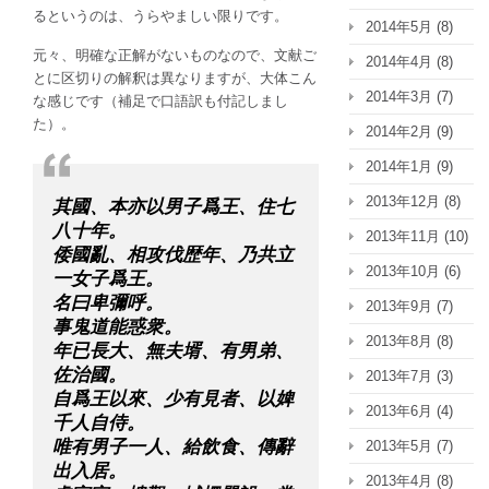
るというのは、うらやましい限りです。
2014年5月
(8)
元々、明確な正解がないものなので、文献ご
2014年4月
(8)
とに区切りの解釈は異なりますが、大体こん
2014年3月
(7)
な感じです（補足で口語訳も付記しまし
た）。
2014年2月
(9)
2014年1月
(9)
2013年12月
(8)
其國、本亦以男子爲王、住七
八十年。
2013年11月
(10)
倭國亂、相攻伐歴年、乃共立
2013年10月
(6)
一女子爲王。
名曰卑彌呼。
2013年9月
(7)
事鬼道能惑衆。
2013年8月
(8)
年已長大、無夫壻、有男弟、
佐治國。
2013年7月
(3)
自爲王以來、少有見者、以婢
2013年6月
(4)
千人自侍。
唯有男子一人、給飲食、傳辭
2013年5月
(7)
出入居。
2013年4月
(8)