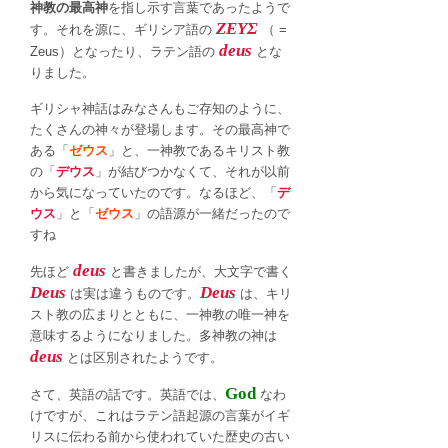
神教の最高神
を指し示す言葉であったようで
ΖΕΥΣ
す。それを源に、ギリシア語の
（ =
deus
Zeus）となったり、ラテン語の
とな
りました。
ギリシャ神話はみなさんもご存知のように、
たくさんの神々が登場します。その最高神で
ある「
ゼウス
」と、一神教であるキリスト教
の「
デウス
」が結びつかなくて、それが以前
から気になっていたのです。なるほど、「
デ
ウス
」と「
ゼウス
」の語源が一緒だったので
すね
deus
先ほど
と書きましたが、大文字で書く
Deus
Deus
は実は違うものです。
は、キリ
スト教の広まりとともに、一神教の唯一神を
意味するようになりました。多神教の神は
deus
とは区別されたようです。
God
さて、英語の話です。英語では、
なわ
けですが、これはラテン語起源の言葉がイギ
リスに伝わる前から使われていた歴史の古い