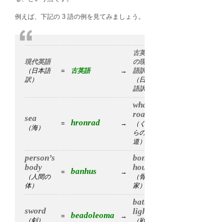
例えば、下記の 3 語の例を見てみましょう。
古英語
現代英語
の現代
（日本語
=
古英語
→
語訳
訳）
（日本
語訳）
whale-
road
sea
hronrad
=
→
（くじ
（海）
らの
道）
person’s
bone-
body
house
banhus
=
→
（人間の
（骨の
体）
家）
battle-
sword
light
beadoleoma
=
→
（剣）
（戦い