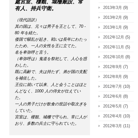
處宮室、樓觀、城柵嚴設、常
2013年3月
(9)
有人、持兵守衛。
2013年2月
(9)
（現代語訳）
其の国は、元々は男子を王として、70 -
2013年1月
(9)
80 年を経た。
2012年12月
(5)
倭国で騒乱が起き、戦いは長年にわたっ
たため、一人の女性を王に立てた。
2012年11月
(5)
名を卑弥呼と言う。
2012年10月
(8)
（卑弥呼は）鬼道を祭祀して、人心を惑
わした。
2012年9月
(7)
既に高齢で、夫は持たず、弟が国の支配
2012年8月
(9)
を補佐した。
王位に就いて以来、人と会うことはほと
2012年7月
(10)
んどなく、1000 人の侍女が仕えてい
2012年6月
(8)
た。
一人の男子だけが飲食の世話や取次ぎを
2012年5月
(7)
していた。
2012年4月
(10)
宮室は、楼観、城柵で守られ、常に人が
おり、多数の兵士に守られていた。
2012年3月
(11)