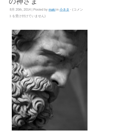
の神さま
英
8月 20th, 2014 | Posted by
maki
in
小ネタ
- (
コメン
語
トを受け付けていません
)
の
神
さ
ま、
日
本
語
の
神
さ
ま
は