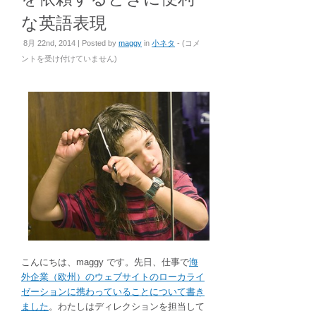
な英語表現
翻
8月 22nd, 2014 | Posted by
maggy
in
小ネタ
- (
コメ
訳
ントを受け付けていません
)
を
手
配
す
る・
翻
訳
を
依
頼
す
る
と
こんにちは、maggy です。先日、仕事で
海
き
外企業（欧州）のウェブサイトのローカライ
に
ゼーションに携わっていることについて書き
便
ました
。わたしはディレクションを担当して
利