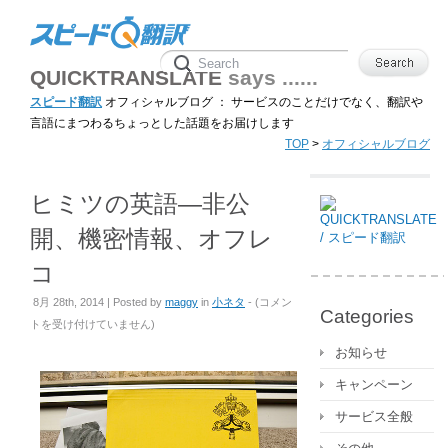
QUICKTRANSLATE
says ......
スピード翻訳
オフィシャルブログ ： サービスのことだけでなく、翻訳や
言語にまつわるちょっとした話題をお届けします
TOP
>
オフィシャルブログ
ヒミツの英語―非公
開、機密情報、オフレ
コ
ヒ
8月 28th, 2014 | Posted by
maggy
in
小ネタ
- (
コメン
Categories
ミ
トを受け付けていません
)
ツ
お知らせ
の
キャンペーン
英
語
サービス全般
―
非