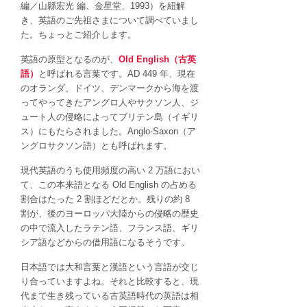
表
編／山縣宏光 編、金星堂、1993）を紐解
現
き、英語のご先祖さまについて調べていまし
は
た。ちょっとご紹介します。
英語の原型となるのが、
Old English（古英
語）
と呼ばれる言葉です。AD 449 年、現在
のオランダ、ドイツ、デンマークから海を渡
ってやってきたアングロ人やサクソン人、ジ
ュート人の侵略によってブリテン島（イギリ
ス）にもたらされました。Anglo-Saxon（ア
ングロサクソン語）とも呼ばれます。
現代英語のうち使用頻度の高い 2 万語におい
て、この本来語となる Old English の占める
割合はたった 2 割ほどだとか。残りの約 8
割が、後のヨーロッパ大陸からの侵略の歴史
の中で流入した
ラテン語
、
フランス語
、
ギリ
シア語
などからの借用語になるそうです。
日本語では大和言葉と漢語という言語が交じ
り合っていますよね。それと比較すると、現
代まで生き残っている古英語時代の英語は相