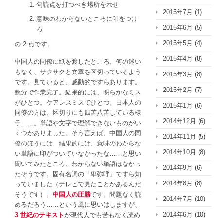
句読点を打つべき場所を示せ
2015年7月
(1)
意味のわからないところに印をつけ
2015年6月
(5)
ろ
2015年5月
(4)
の 2 点です。
2015年4月
(8)
中国人の同僚に紙を渡したところ、何の迷い
もなく、サクサクと文章を区切っているよう
2015年3月
(8)
です。見ていると、感動的ですらあります。
2015年2月
(7)
数分で作業完了。結果的には、明らかなミス
がひとつ。ケアレスミスでひとつ。日本人の
2015年1月
(6)
同僚の方は、区切りにも四苦八苦している様
2014年12月
(6)
子……。単語や文字で理解できないものがい
くつかありました。そう言えば、中国人の同
2014年11月
(5)
僚のほうには、結果的には、意味のわからな
2014年10月
(8)
い単語に印がついていなかったな……と思い
聞いてみたところ、わからない単語はなかっ
2014年9月
(6)
たそうです。固有名詞の「卑弥呼」ですら知
2014年8月
(8)
っていました（テレビで見たことがあるんだ
そうです）。
中国人の圧勝
です。問題なく読
2014年7月
(10)
めるだろう……という風に思いはしますが、
2014年6月
(10)
3 世紀のテキスト
が現代人でも苦もなく読め