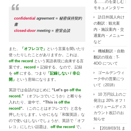
る……のを楽しむ :
モキュメンタリー
訪日外国人向け
confidential
agreement = 秘密保持契約
の翻訳 : 観光案
書
内・施設案内・交
closed-door
meeting = 密室会談
通案内・メニュー
など
また、
「オフレコで」
という言葉を聞いたり
機械翻訳・自動
使ったりしたことがありますか。これは、
翻訳の現在 : T-
off the record
という英語表現に由来する言
4OO について
葉です。
record
= 記録する、なので、記録
ゴールデンウィ
を
off
にする、つまり
「記録しない / 非公
ーク中の営業につ
開」
という意味になります。
いて（2018）
英語では会話のはじめに
“Let’s go
off the
10 万円以上のご
record
.”
（オフレコでいこうか）と断りを
発注は 20% オフ！
入れたり、途中で、
“This is
off the
- ボリュームディス
record
“.
（このことはオフレコで）と念を
カウント改訂のお
押したりします。いかにもな「和製英語」な
知らせ
ので使いはしないでしょうが、英語で「オフ
レコ」にしたい話題は、
off the record
で。
【2018/03/31 ま