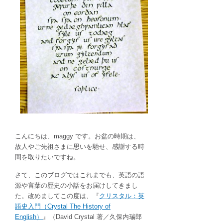
歴
史
ロ
マ
ン
あ
ふ
れ
る
英
語
の
ご
こんにちは、maggy です。お盆の時期は、
先
故人やご先祖さまに思いを馳せ、感謝する時
祖
間を取りたいですね。
さ
ま
さて、このブログではこれまでも、英語の語
「古
源や言葉の歴史の小話をお届けしてきまし
英
た。改めましてこの度は、『
クリスタル：英
語」
語史入門（Crystal The History of
の
English）
』（David Crystal 著／久保内瑞郎