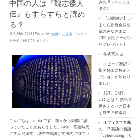
中国の人は『魏志倭人
みの #（ハッシュ
タグ）
伝』もすらすらと読め
【期間限定】 い
る？
まなら新規会員登
録のみなさまに
中
8月 26th, 2014 | Posted by
maki
in
小ネタ
- (
コメン
20% 割引クーポン
国
トを受け付けていません
)
をプレゼント！
の
人
冬将軍来る
は
スピード翻訳 /
『魏
指名翻訳に校正オ
志
プションが加わり
倭
ました
人
伝』
JST、GMT、
も
UTCとは？ 英語で
す
押さえるべき日本
ら
と世界の標準時
す
こんにちは、maki です。前々から疑問に思
オフィスで禁断
ら
っていたことがありました。中学・高校時代
の…!? 英語の新語
と
に学んだ漢文。現代中国語と文法的に似てい
「cyberloafing（サ
読