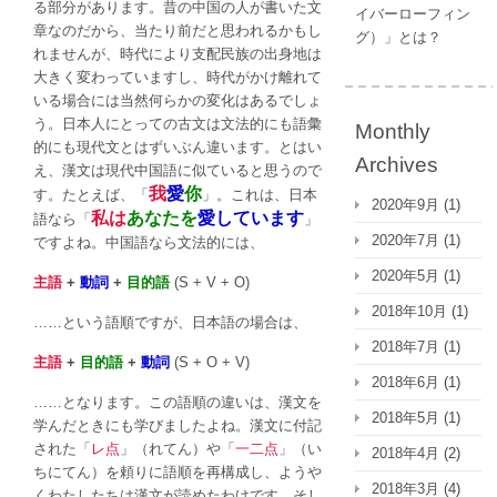
る部分があります。昔の中国の人が書いた文
イバーローフィン
め
章なのだから、当たり前だと思われるかもし
グ）」とは？
る？
れませんが、時代により支配民族の出身地は
は
大きく変わっていますし、時代がかけ離れて
いる場合には当然何らかの変化はあるでしょ
う。日本人にとっての古文は文法的にも語彙
Monthly
的にも現代文とはずいぶん違います。とはい
Archives
え、漢文は現代中国語に似ていると思うので
我
愛
你
す。たとえば、「
」。これは、日本
2020年9月
(1)
私は
あなたを
愛しています
語なら「
」
2020年7月
(1)
ですよね。中国語なら文法的には、
2020年5月
(1)
主語
+
動詞
+
目的語
(S + V + O)
2018年10月
(1)
……という語順ですが、日本語の場合は、
2018年7月
(1)
主語
+
目的語
+
動詞
(S + O + V)
2018年6月
(1)
……となります。この語順の違いは、漢文を
2018年5月
(1)
学んだときにも学びましたよね。漢文に付記
された「
レ点
」（れてん）や「
一二点
」（い
2018年4月
(2)
ちにてん）を頼りに語順を再構成し、ようや
2018年3月
(4)
くわたしたちは漢文が読めたわけです。そし