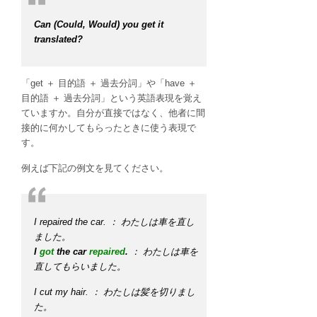
Can (Could, Would) you get it
translated?
「get ＋ 目的語 ＋ 過去分詞」や「have ＋
目的語 ＋ 過去分詞」という英語表現を覚え
ていますか。自分が直接ではなく、他者に間
接的に何かしてもらったときに使う表現で
す。
例えば下記の例文を見てください。
I repaired the car. ： わたしは車を直し
ました。
I
got
the car
repaired
.
： わたしは車を
直してもらいました。
I cut my hair. ： わたしは髪を切りまし
た。