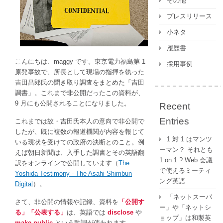
その他
公
プレスリリース
開、
機
小ネタ
密
履歴書
情
こんにちは、maggy です。東京電力福島第 1
報、
採用事例
原発事故で、所長として現場の指揮を執った
オ
吉田昌郎氏の聞き取り調査をまとめた「吉田
フ
調書」。これまで非公開だったこの資料が、
レ
9 月にも公開されることになりました。
コ
Recent
は
Entries
これまでは故・吉田氏本人の意向で非公開で
したが、既に複数の報道機関が内容を報じて
1 対 1 はマンツ
いる現状を受けての政府の決断とのこと。例
ーマン？ それとも
えば朝日新聞は、入手した調書とその英語翻
1 on 1 ? Web 会議
訳をオンラインで公開しています（
The
で使えるミーティ
Yoshida Testimony - The Asahi Shimbun
ング英語
Digital
）。
「ネットスーパ
さて、非公開の情報や記録、資料を
「公開す
ー」や「ネットシ
る」「公表する」
は、英語では
disclose
や
ョップ」は和製英
make public
という動詞が使われます。