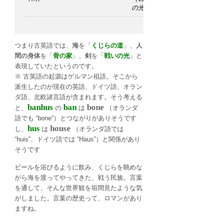
の光）
つまり古英語では、
海
を「
くじらの道
」、
人
間の身体
を「
骨の家
」、
剣
を「
戦いの光
」と
表現していたというのです。
※ 古英語の起源はゲルマン祖語。そこから
派生したのが現在の英語、ドイツ語、オラン
ダ語、北欧諸言語が含まれます。そう考える
banhus
ban
bone
と、
の
は
（オランダ
語でも “bone”）とつながりがありそうです
hus
house
し、
は
（オランダ語では
“huis”、ドイツ語では “Haus”）と関係があり
そうです
ビールを浴びるように飲み、くじらを眺めな
がら海を渡ってやってきた、戦う民族。言葉
を通して、そんな世界観を垣間見たような気
がしました。言葉の歴史って、ロマンがあり
ますね。