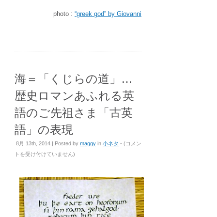
photo :
“greek god” by Giovanni
海＝「くじらの道」…
歴史ロマンあふれる英
語のご先祖さま「古英
語」の表現
海
8月 13th, 2014 | Posted by
maggy
in
小ネタ
- (
コメン
＝
トを受け付けていません
)
「く
じ
ら
の
道」
…