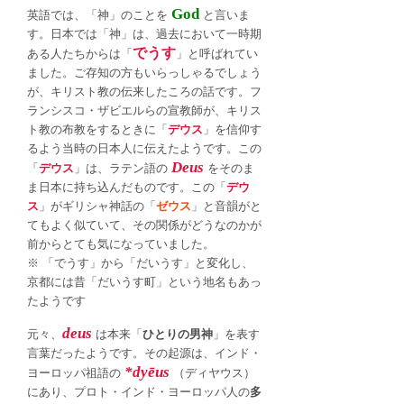
God
英語では、「神」のことを
と言いま
す。日本では「神」は、過去において一時期
でうす
ある人たちからは「
」と呼ばれてい
ました。ご存知の方もいらっしゃるでしょう
が、キリスト教の伝来したころの話です。フ
ランシスコ・ザビエルらの宣教師が、キリス
ト教の布教をするときに「
デウス
」を信仰す
るよう当時の日本人に伝えたようです。この
Deus
「
デウス
」は、ラテン語の
をそのま
ま日本に持ち込んだものです。この「
デウ
ス
」がギリシャ神話の「
ゼウス
」と音韻がと
てもよく似ていて、その関係がどうなのかが
前からとても気になっていました。
※ 「でうす」から「だいうす」と変化し、
京都には昔「だいうす町」という地名もあっ
たようです
deus
元々、
は本来「
ひとりの男神
」を表す
言葉だったようです。その起源は、インド・
*dyēus
ヨーロッパ祖語の
（ディヤウス）
にあり、プロト・インド・ヨーロッパ人の
多