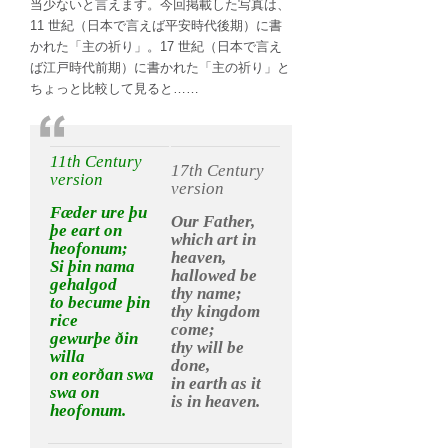
当少ないと言えます。今回掲載した写真は、
11 世紀（日本で言えば平安時代後期）に書
かれた「主の祈り」。17 世紀（日本で言え
ば江戸時代前期）に書かれた「主の祈り」と
ちょっと比較して見ると……
11th Century
17th Century
version
version
Fæder ure þu
Our Father,
þe eart on
which art in
heofonum;
heaven,
Si þin nama
hallowed be
gehalgod
thy name;
to becume þin
thy kingdom
rice
come;
gewurþe ðin
thy will be
willa
done,
on eorðan swa
in earth as it
swa on
is in heaven.
heofonum.