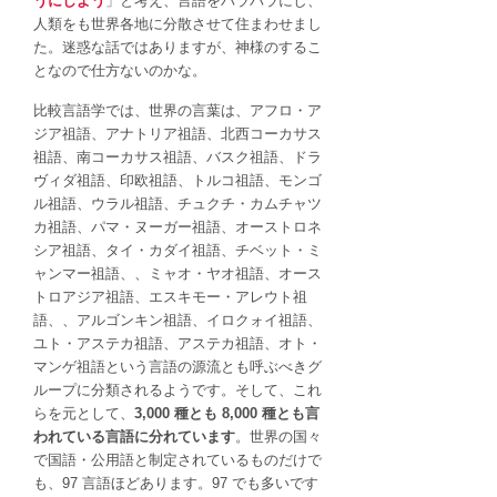
うにしよう
」と考え、言語をバラバラにし、
人類をも世界各地に分散させて住まわせまし
た。迷惑な話ではありますが、神様のするこ
となので仕方ないのかな。
比較言語学では、世界の言葉は、アフロ・ア
ジア祖語、アナトリア祖語、北西コーカサス
祖語、南コーカサス祖語、バスク祖語、ドラ
ヴィダ祖語、印欧祖語、トルコ祖語、モンゴ
ル祖語、ウラル祖語、チュクチ・カムチャツ
カ祖語、パマ・ヌーガー祖語、オーストロネ
シア祖語、タイ・カダイ祖語、チベット・ミ
ャンマー祖語、、ミャオ・ヤオ祖語、オース
トロアジア祖語、エスキモー・アレウト祖
語、、アルゴンキン祖語、イロクォイ祖語、
ユト・アステカ祖語、アステカ祖語、オト・
マンゲ祖語という言語の源流とも呼ぶべきグ
ループに分類されるようです。そして、これ
らを元として、
3,000 種とも 8,000 種とも言
われている言語に分れています
。世界の国々
で国語・公用語と制定されているものだけで
も、97 言語ほどあります。97 でも多いです