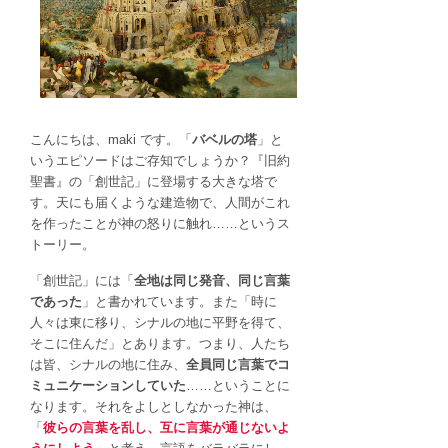
の
言
語
の
分
断
は
こんにちは、maki です。「
バベルの塔
」と
いうエピソードはご存知でしょうか？『旧約
聖書』の「創世記」に登場する大きな塔で
す。天にも届くような建造物で、人間がこれ
を作ったことが神の怒りに触れ……というス
トーリー。
「創世記」には「
全地は同じ発音、同じ言葉
であった
」と書かれています。また「時に
人々は東に移り、シナルの地に平野を得て、
そこに住んだ」とあります。つまり、人たち
は皆、シナルの地に住み、
全員同じ言葉でコ
ミュニケーションしていた
……ということに
なります。それをよしとしなかった神は、
「
彼らの言葉を乱し、互に言葉が通じないよ