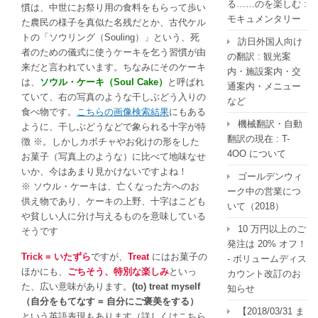
る……のを楽しむ :
慣は、中世にお祭り用の食料をもらって歩い
モキュメンタリー
た農民の様子を真似た名残だとか、古代ケル
トの「ソウリング（Souling）」という、死
訪日外国人向け
者のための儀式に使うケーキを乞う習慣が由
の翻訳 : 観光案
来だと言われています。ちなみにそのケーキ
内・施設案内・交
は、
ソウル・ケーキ（Soul Cake）
と呼ばれ
通案内・メニュー
ていて、右の写真のような干しぶどう入りの
など
食べ物です。
こちらの画像検索結果
にもある
機械翻訳・自動
ように、干しぶどうなどで象られる十字が特
翻訳の現在 : T-
徴 ※。しかしカボチャやお化けの形をした
4OO について
お菓子（写真上のような）に比べて地味なせ
いか、今はあまり見かけないですよね！
ゴールデンウィ
※ ソウル・ケーキは、亡くなった方へのお
ーク中の営業につ
供え物であり、ケーキの上野、十字はこども
いて（2018）
や貧しい人に分け与えるものを意味している
10 万円以上のご
そうです
発注は 20% オフ！
Trick = いたずら
ですが、
Treat
にはお菓子の
- ボリュームディス
ほかにも、
ごちそう、特別な楽しみ
といっ
カウント改訂のお
た、広い意味があります。
(to) treat myself
知らせ
（自分をもてなす = 自分にご褒美をする）
【2018/03/31 ま
という英語表現もあります（詳しくはこちら