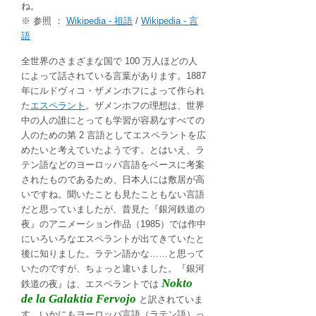
ね。
※ 参照 ：
Wikipedia - 祖語
/
Wikipedia - 言
語
全世界のさまざまな国で 100 万人ほどの人
によって話されている言葉があります。1887
年にルドヴィコ・ザメンホフによって作られ
た
エスペラント
。ザメンホフの理想は、世界
中の人の誰にとっても学習が容易なすべての
人のための第 2 言語としてエスペラントを広
めたいと考えていたようです。とはいえ、ラ
テン語などのヨーロッパ言語をベースに考案
されたものであるため、日本人には敷居が高
いですね。聞いたことも見たこともない言語
だと思っていましたが、昔見た『銀河鉄道の
夜』のアニメーション作品（1985）では作中
にいろいろなエスペラントが出てきていたと
後に知りました。ラテン語かな……と思って
いたのですが、ちょっと違いました。『銀河
Nokto
鉄道の夜』は、エスペラントでは
de la Galaktia Fervojo
と訳されていま
す。いかにもヨーロッパ言語（ラテン語）っ