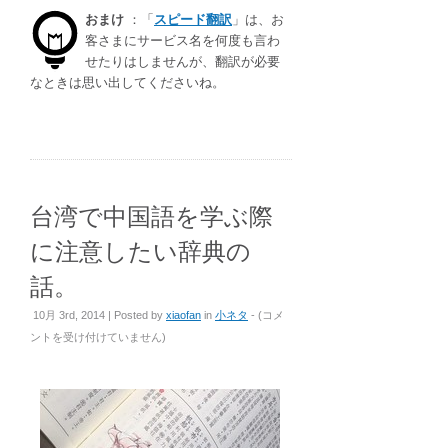
おまけ
：「
スピード翻訳
」は、お
客さまにサービス名を何度も言わ
せたりはしませんが、翻訳が必要
なときは思い出してくださいね。
台湾で中国語を学ぶ際
に注意したい辞典の
話。
台
10月 3rd, 2014 | Posted by
xiaofan
in
小ネタ
- (
コメ
湾
ントを受け付けていません
)
で
中
国
語
を