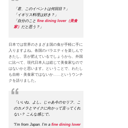
「君、このイベントは何回目？」
「イギリス料理は好き？」
「自分のこと
fine dining lover（美食
家）
だと思う？」
日本では世界のさまざま国の食が手軽に手に
入りますよね。各国のバラエティを楽しんで
きたし、舌が肥えているでしょうから、外国
に比べて、現代日本人は総じて美食家なので
はないかと思います。ということで、わたし
も自称・美食家ではないか……というウンチ
クを語りました。
「いいね、よし。じゃあ今のセリフ、こ
のカメラとマイクに向かって言ってくれ
ない？ こんな感じで。
“I’m from Japan. I’m a
fine dining lover