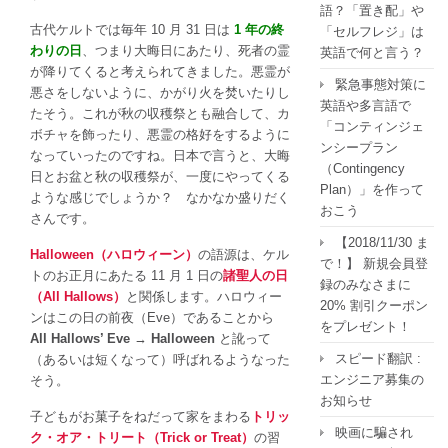
語？「置き配」や
古代ケルトでは毎年 10 月 31 日は
1 年の終
「セルフレジ」は
わりの日
、つまり大晦日にあたり、死者の霊
英語で何と言う？
が降りてくると考えられてきました。悪霊が
緊急事態対策に
悪さをしないように、かがり火を焚いたりし
英語や多言語で
たそう。これが秋の収穫祭とも融合して、カ
「コンティンジェ
ボチャを飾ったり、悪霊の格好をするように
ンシープラン
なっていったのですね。日本で言うと、大晦
（Contingency
日とお盆と秋の収穫祭が、一度にやってくる
Plan）」を作って
ような感じでしょうか？ なかなか盛りだく
おこう
さんです。
【2018/11/30 ま
Halloween（ハロウィーン）
の語源は、ケル
で！】 新規会員登
トのお正月にあたる 11 月 1 日の
諸聖人の日
録のみなさまに
（All Hallows）
と関係します。ハロウィー
20% 割引クーポン
ンはこの日の前夜（Eve）であることから
をプレゼント！
All Hallows’ Eve
→
Halloween
と訛って
スピード翻訳 :
（あるいは短くなって）呼ばれるようなった
エンジニア募集の
そう。
お知らせ
子どもがお菓子をねだって家をまわる
トリッ
映画に騙され
ク・オア・トリート（Trick or Treat）
の習