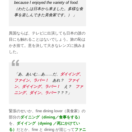
because I enjoyed the variety of food.
（わたしは日本から来ました。多様な食
事を楽しんできた美食家です。） 」
異国ならば、テレビに出演しても日本の誰の
目にも触れることはないでしょう。旅の恥は
かき捨て。意を決して大きなレンズに挑みま
した。
「あ、あいむ…あ……だ、
ダイイング、
ファイン、ラバー！
あれ？
ファイ
ン、ダイイング、ラバー！
え？
ファ
ニング、ダイン、ラバー
？？？」
緊張のせいか、fine dining lover（美食家）の
部分の
ダイニング（dining／食事をする）
を、
ダイイング（dyeing ／死にかけてい
る）
だとか、fine と dining が混じって
ファニ