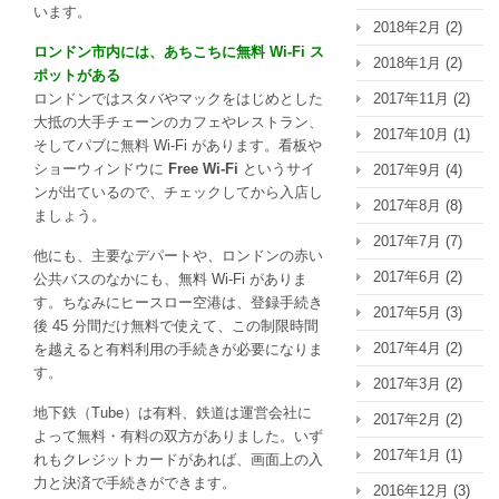
います。
2018年2月
(2)
ロンドン市内には、あちこちに無料 Wi-Fi ス
2018年1月
(2)
ポットがある
ロンドンではスタバやマックをはじめとした
2017年11月
(2)
大抵の大手チェーンのカフェやレストラン、
2017年10月
(1)
そしてパブに無料 Wi-Fi があります。看板や
ショーウィンドウに
Free Wi-Fi
というサイ
2017年9月
(4)
ンが出ているので、チェックしてから入店し
2017年8月
(8)
ましょう。
2017年7月
(7)
他にも、主要なデパートや、ロンドンの赤い
2017年6月
(2)
公共バスのなかにも、無料 Wi-Fi がありま
す。ちなみにヒースロー空港は、登録手続き
2017年5月
(3)
後 45 分間だけ無料で使えて、この制限時間
2017年4月
(2)
を越えると有料利用の手続きが必要になりま
す。
2017年3月
(2)
地下鉄（Tube）は有料、鉄道は運営会社に
2017年2月
(2)
よって無料・有料の双方がありました。いず
2017年1月
(1)
れもクレジットカードがあれば、画面上の入
力と決済で手続きができます。
2016年12月
(3)