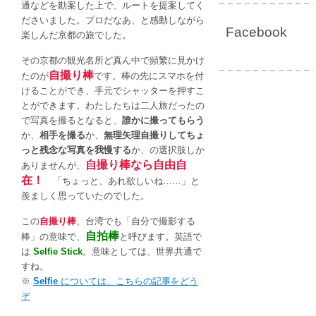
通などを勘案した上で、ルートを提案してく
ださいました。プロだなあ、と感動しながら
Facebook
楽しんだ京都の旅でした。
その京都の観光名所ど真ん中で頻繁に見かけ
自撮り棒
たのが
です。棒の先にスマホを付
けることができ、手元でシャッターを押すこ
とができます。わたしたちは二人旅だったの
で写真を撮るとなると、
誰かに撮ってもらう
か、
相手を撮る
か、
無理矢理自撮りしてちょ
っと残念な写真を我慢する
か、の選択肢しか
自撮り棒なら自由自
ありませんが、
在！
「ちょっと、あれ欲しいね……」と
羨ましく思っていたのでした。
この
自撮り棒
、台湾でも「自分で撮影する
自拍棒
棒」の意味で、
と呼びます。英語で
は
Selfie Stick
。意味としては、世界共通で
すね。
※
Selfie
については、こちらの記事をどう
ぞ