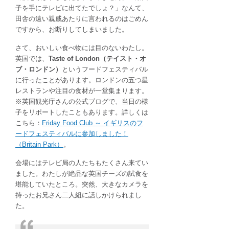
演
子を手にテレビに出てたでしょ？」なんて、
で
田舎の遠い親戚あたりに言われるのはごめん
噛
ですから、お断りしてしまいました。
み
さて、おいしい食べ物には目のないわたし。
噛
英国では、
Taste of London（テイスト・オ
み
ブ・ロンドン）
というフードフェスティバル
赤
に行ったことがあります。ロンドンの五つ星
っ
レストランや注目の食材が一堂集まります。
恥！
※英国観光庁さんの公式ブログで、当日の様
は
子をリポートしたこともあります。詳しくは
こちら：
Friday Food Club ～ イギリスのフ
ードフェスティバルに参加しました！
（Britain Park）
。
会場にはテレビ局の人たちもたくさん来てい
ました。わたしが絶品な英国チーズの試食を
堪能していたところ。突然、大きなカメラを
持ったお兄さん二人組に話しかけられまし
た。