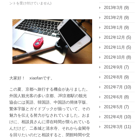
北
ントを受け付けていません
)
2013年3月
(9)
の
秋
2013年2月
(9)
葉
2013年1月
(9)
原
へ、
2012年12月
(5)
自
2012年11月
(5)
撮
り
2012年10月
(8)
棒
2012年9月
(7)
探
し
2012年8月
(9)
大家好！ xiaofanです。
に
2012年7月
(10)
行
この夏、京都へ旅行する機会がありました。
く
外国人観光客の多い京都、JR京都駅の観光
2012年6月
(8)
の
協会には英語、韓国語、中国語の簡体字版、
巻。
2012年5月
(7)
繁体字版とガイドブックが揃っていて、その
は
魅力を伝える努力がなされていました。おま
2012年4月
(10)
けに、相談員さんに滞在時間が限られている
2012年3月
(11)
んだけど、二条城と清水寺、それから金閣寺
を回りたいのだと相談すると、閉館時間や交