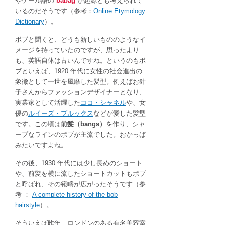
やゲール語の
babag
が起源とも考えられて
いるのだそうです（参考：
Online Etymology
Dictionary
）。
ボブと聞くと、どうも新しいもののようなイ
メージを持っていたのですが、思ったより
も、英語自体は古いんですね。というのもボ
ブといえば、1920 年代に女性の社会進出の
象徴として一世を風靡した髪型。例えばお針
子さんからファッションデザイナーとなり、
実業家として活躍した
ココ・シャネル
や、女
優の
ルイーズ・ブルックス
などが愛した髪型
です。この頃は
前髪（bangs）
を作り、シャ
ープなラインのボブが主流でした。おかっぱ
みたいですよね。
その後、1930 年代には少し長めのショート
や、前髪を横に流したショートカットもボブ
と呼ばれ、その範疇が広がったそうです（参
考 ：
A complete history of the bob
hairstyle
）。
そういえば昨年、ロンドンのある有名美容室