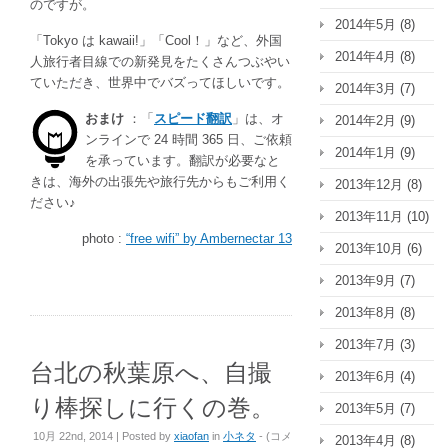
のですが。
2014年5月
(8)
「Tokyo は kawaii!」「Cool！」など、外国
2014年4月
(8)
人旅行者目線での新発見をたくさんつぶやい
ていただき、世界中でバズってほしいです。
2014年3月
(7)
おまけ
：「
スピード翻訳
」は、オ
2014年2月
(9)
ンラインで 24 時間 365 日、ご依頼
2014年1月
(9)
を承っています。翻訳が必要なと
きは、海外の出張先や旅行先からもご利用く
2013年12月
(8)
ださい♪
2013年11月
(10)
photo :
“free wifi” by Ambernectar 13
2013年10月
(6)
2013年9月
(7)
2013年8月
(8)
2013年7月
(3)
台北の秋葉原へ、自撮
2013年6月
(4)
り棒探しに行くの巻。
2013年5月
(7)
台
10月 22nd, 2014 | Posted by
xiaofan
in
小ネタ
- (
コメ
2013年4月
(8)