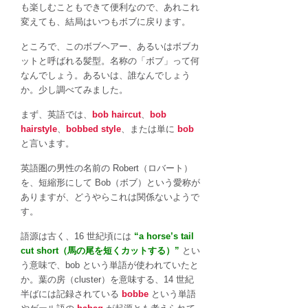
ブ
も楽しむこともできて便利なので、あれこれ
カ
変えても、結局はいつもボブに戻ります。
ッ
ト）
ところで、このボブヘアー、あるいはボブカ
の
ットと呼ばれる髪型。名称の「ボブ」って何
ボ
なんでしょう。あるいは、誰なんでしょう
ブ
か。少し調べてみました。
（bob）
まず、英語では、
bob haircut
、
bob
と
hairstyle
、
bobbed style
、または単に
bob
は？
と言います。
意
外
英語圏の男性の名前の Robert（ロバート）
と
を、短縮形にして Bob（ボブ）という愛称が
古
ありますが、どうやらこれは関係ないようで
い
す。
英
語
語源は古く、16 世紀頃には
“a horse’s tail
の
cut short（馬の尾を短くカットする）”
とい
語
う意味で、bob という単語が使われていたと
源
か。葉の房（cluster）を意味する、14 世紀
は
半ばには記録されている
bobbe
という単語