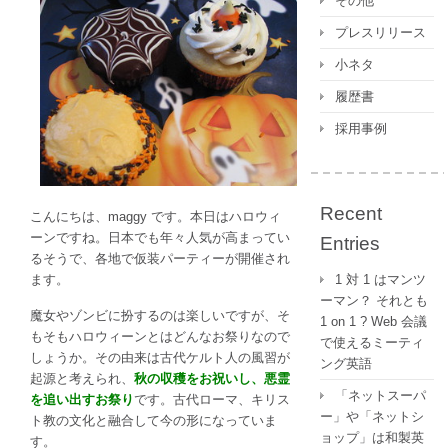
その他
ー
ン）」
プレスリリース
や
小ネタ
「Trick
or
履歴書
Treat（ト
採用事例
リ
ッ
ク・
オ
Recent
こんにちは、maggy です。本日はハロウィ
ア・
ーンですね。日本でも年々人気が高まってい
ト
Entries
るそうで、各地で仮装パーティーが開催され
リ
ます。
1 対 1 はマンツ
ー
ーマン？ それとも
ト）」
魔女やゾンビに扮するのは楽しいですが、そ
1 on 1 ? Web 会議
の
もそもハロウィーンとはどんなお祭りなので
で使えるミーティ
語
しょうか。その由来は古代ケルト人の風習が
ング英語
源
起源と考えられ、
秋の収穫をお祝いし、悪霊
と
「ネットスーパ
を追い出すお祭り
です。古代ローマ、キリス
は？
ー」や「ネットシ
ト教の文化と融合して今の形になっていま
は
ョップ」は和製英
す。