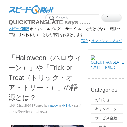
QUICKTRANSLATE
says ......
スピード翻訳
オフィシャルブログ ： サービスのことだけでなく、翻訳や
言語にまつわるちょっとした話題をお届けします
TOP
>
オフィシャルブログ
「Halloween（ハロウィ
ーン）」や「Trick or
Treat（トリック・オ
ア・トリート）」の語
Categories
源とは？
お知らせ
「Halloween（ハ
10月 31st, 2014 | Posted by
maggy
in
小ネタ
- (
コメ
キャンペーン
ロ
ントを受け付けていません
)
ウ
サービス全般
ィ