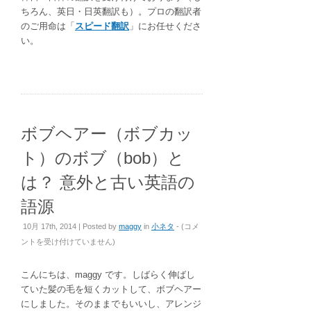
ちろん、英日・日英翻訳も）。プロの翻訳者
のご用命は「
スピード翻訳
」にお任せくださ
い。
ボブヘアー（ボブカッ
ト）のボブ（bob）と
は？ 意外と古い英語の
語源
ボ
10月 17th, 2014 | Posted by
maggy
in
小ネタ
- (
コメ
ブ
ントを受け付けていません
)
ヘ
ア
こんにちは、maggy です。しばらく伸ばし
ー
ていた髪の毛を短くカットして、ボブヘアー
（ボ
にしました。そのままでもいいし、アレンジ