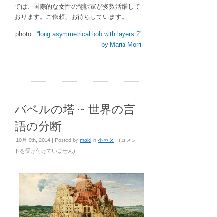
では、国際的な女性の翻訳家が多数活躍して
おります。ご依頼、お待ちしています。
photo :
“long asymmetrical bob with layers 2”
by Maria Morri
バベルの塔 ~ 世界の言
語の分断
バ
10月 9th, 2014 | Posted by
maki
in
小ネタ
- (
コメン
ベ
トを受け付けていません
)
ル
の
塔
~
世
界