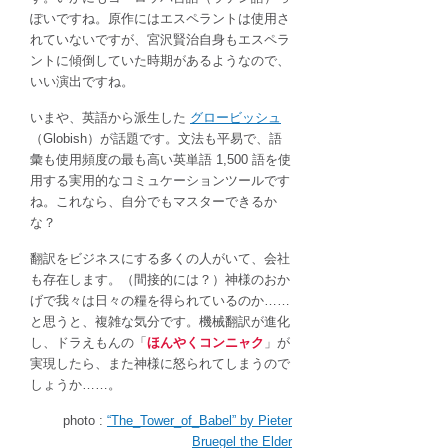
ぽいですね。原作にはエスペラントは使用さ
れていないですが、宮沢賢治自身もエスペラ
ントに傾倒していた時期があるようなので、
いい演出ですね。
いまや、英語から派生した
グロービッシュ
（Globish）が話題です。文法も平易で、語
彙も使用頻度の最も高い英単語 1,500 語を使
用する実用的なコミュケーションツールです
ね。これなら、自分でもマスターできるか
な？
翻訳をビジネスにする多くの人がいて、会社
も存在します。（間接的には？）神様のおか
げで我々は日々の糧を得られているのか……
と思うと、複雑な気分です。機械翻訳が進化
し、ドラえもんの「
ほんやくコンニャク
」が
実現したら、また神様に怒られてしまうので
しょうか……。
photo :
“The_Tower_of_Babel” by Pieter
Bruegel the Elder