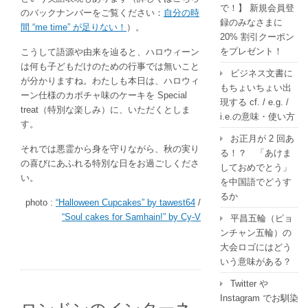
で！】 新規会員登
のバックナンバーをご覧ください：
自分の時
録のみなさまに
間 “me time” が足りない！
）。
20% 割引クーポン
をプレゼント！
こうして語源や由来を辿ると、ハロウィーン
は何も子どもだけのための行事では無いこと
ビジネス文書に
が分かりますね。わたしも本日は、ハロウィ
もちょいちょい出
ーン仕様のカボチャ味のケーキを Special
現する cf. / e.g. /
treat（特別な楽しみ）に、いただくとしま
i.e.の意味・使い方
す。
お正月が 2 回あ
それでは悪霊から身を守りながら、秋の実り
る！？ 「あけま
の喜びにあふれる特別な日をお過ごしくださ
しておめでとう」
い。
を中国語でどうす
るか
photo :
“Halloween Cupcakes” by tawest64
/
“Soul cakes for Samhain!” by Cy-V
平昌五輪（ピョ
ンチャン五輪）の
大会ロゴにはどう
いう意味がある？
Twitter や
Instagram でお馴染