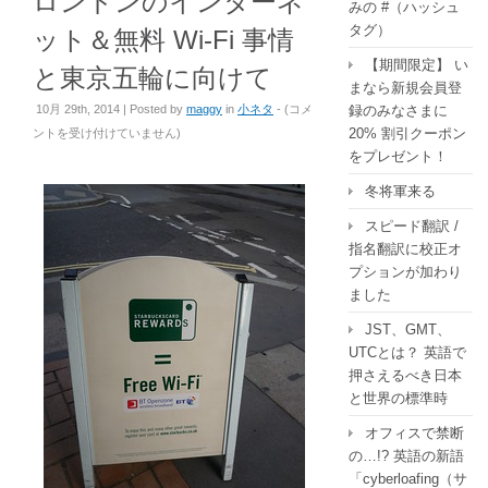
ロンドンのインターネ
みの #（ハッシュ
タグ）
ット＆無料 Wi-Fi 事情
【期間限定】 い
と東京五輪に向けて
まなら新規会員登
ロ
10月 29th, 2014 | Posted by
maggy
in
小ネタ
- (
コメ
録のみなさまに
ン
20% 割引クーポン
ントを受け付けていません
)
ド
をプレゼント！
ン
冬将軍来る
の
イ
スピード翻訳 /
ン
指名翻訳に校正オ
タ
プションが加わり
ー
ました
ネ
JST、GMT、
ッ
UTCとは？ 英語で
ト
押さえるべき日本
＆
と世界の標準時
無
料
オフィスで禁断
Wi-
の…!? 英語の新語
Fi
「cyberloafing（サ