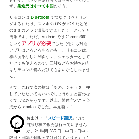
ず、
製造元はすべて中国
だそう。
リモコンは
Bluetooth
でつなぐ（ペアリン
グする）だけ、スマホの OS が iOS だとそ
のままカメラで撮影できました！ とっても
簡単です。ただ、Android では Camera360
アプリが必要
という
でした（他にも対応
アプリはいろいろあるかも）。リモコンは、
棒のあるなしに関係なく、シャッターとして
だけでも使えるので、三脚などをお持ちの方
はリモコンの購入だけでもよいかもしれませ
ん。
さて、これで次の旅は「あの、シャッター押
していただいてもいいでしょうか」と言わな
くても済みそうです。以上、繁体字どころ台
湾から xiaofan でした。再見囉～！
おまけ
：「
スピード翻訳
」では、
自撮り棒の販売は行っていません
が、24 時間 365 日、中日・日中・
韓日・日韓の翻訳を受け付けております（も