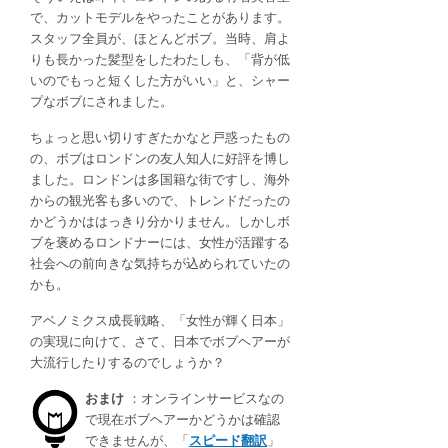
で、カットモデルをやったことがあります。
スタッフ全員が、ほとんどボブ。当時、肩よ
りも長かった髪型をしたわたしも、「背が低
いのでもっと短くした方がいい」と、シャー
プなボブにされました。
ちょっと思い切りすぎたかなと戸惑ったもの
の、ボブはロンドンの友人知人に好評を博し
ました。ロンドンは多国籍な街ですし、海外
からの観光客も多いので、トレンドだったの
かどうかははっきり分かりません。しかしボ
ブを褒めるロンドナーには、女性が活躍する
社会への前向きな気持ちが込められていたの
かも。
アベノミクス成長戦略、「女性が輝く日本」
の実現に向けて、さて、日本でボブヘアーが
大流行したりするのでしょうか？
おまけ
：オンラインサービスなの
で現在ボブヘアーかどうかは確認
できませんが、「
スピード翻訳
」