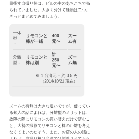
目指す自撮り棒は、ビルの中のあちこちで売
られていました。大きく分けて種類は二つ。
ざっとまとめてみましょう。
一体
リモコンと
400
ズー
型
棒が一緒
元〜
ム有
：
計
分離
リモコンと
ズー
250
型：
棒は別
ム無
元〜
※ 1 台湾元 = 約 3.5 円
（2014/10/21 現在）
ズームの有無は大きな違いですが、使ってい
る知人の話によれば、分離型のメリットは、
故障の際にリモコンの買い替えだけで済むこ
と、大勢の撮影でリモコンと棒の距離を考え
なくてよいのだそう。また、お店の人の話に
よれば、自撮り棒は台湾では製造されておら