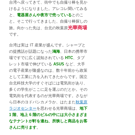
台湾へ戻ってきて、街中でも自撮り棒を見か
けるようになりました。アレコレ聞いてみる
と、
電器屋さんや夜市で売っている
とのこ
と。そこで行ってきました、自撮り棒探しの
光華商場
旅。向かった先は、台北の秋葉原
です。
台湾は実は IT 産業が盛んです。シャープと
の提携話が話題になった
鴻海
、日本の携帯市
場ですでに広く認知されている
HTC
、タブ
レット市場で伸びている
ASUS
など、大手
の電子産業が隆盛なのは、数十年前から政策
として工業に力を入れてきたからです。国立
台北科技大学のすぐそばには電気街があり、
多くの学生がここに足を運ぶのだとか。その
電気街を代表するのが光華商場です。さなが
ら日本のヨドバシカメラか、はたまた
秋葉原
ラジオセンター
を思わせる光華商場は、
地下
1 階、地上 6 階のビルの中には大小さまざま
なテナントが軒を連ね、所狭しと商品をお客
さんに売ります
。