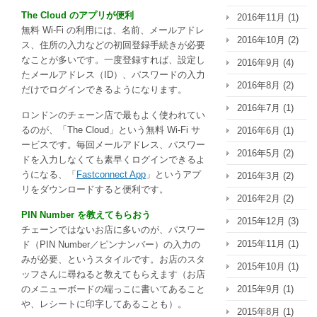
The Cloud のアプリが便利
2016年11月
(1)
無料 Wi-Fi の利用には、名前、メールアドレ
2016年10月
(2)
ス、住所の入力などの初回登録手続きが必要
なことが多いです。一度登録すれば、設定し
2016年9月
(4)
たメールアドレス（ID）、パスワードの入力
2016年8月
(2)
だけでログインできるようになります。
2016年7月
(1)
ロンドンのチェーン店で最もよく使われてい
るのが、「The Cloud」という無料 Wi-Fi サ
2016年6月
(1)
ービスです。毎回メールアドレス、パスワー
2016年5月
(2)
ドを入力しなくても素早くログインできるよ
うになる、「
Fastconnect App
」というアプ
2016年3月
(2)
リをダウンロードすると便利です。
2016年2月
(2)
PIN Number を教えてもらおう
2015年12月
(3)
チェーンではないお店に多いのが、パスワー
2015年11月
(1)
ド（PIN Number／ピンナンバー）の入力の
みが必要、というスタイルです。お店のスタ
2015年10月
(1)
ッフさんに尋ねると教えてもらえます（お店
のメニューボードの端っこに書いてあること
2015年9月
(1)
や、レシートに印字してあることも）。
2015年8月
(1)