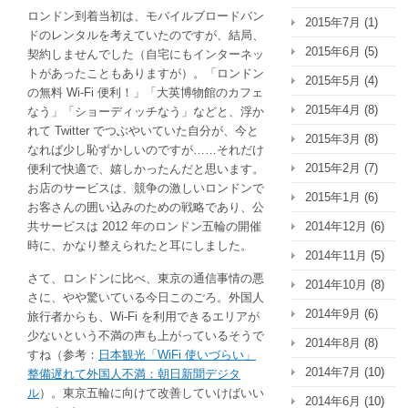
ロンドン到着当初は、モバイルブロードバン
2015年7月
(1)
ドのレンタルを考えていたのですが、結局、
2015年6月
(5)
契約しませんでした（自宅にもインターネッ
トがあったこともありますが）。「ロンドン
2015年5月
(4)
の無料 Wi-Fi 便利！」「大英博物館のカフェ
2015年4月
(8)
なう」「ショーディッチなう」などと、浮か
れて Twitter でつぶやいていた自分が、今と
2015年3月
(8)
なれば少し恥ずかしいのですが……それだけ
2015年2月
(7)
便利で快適で、嬉しかったんだと思います。
お店のサービスは、競争の激しいロンドンで
2015年1月
(6)
お客さんの囲い込みのための戦略であり、公
共サービスは 2012 年のロンドン五輪の開催
2014年12月
(6)
時に、かなり整えられたと耳にしました。
2014年11月
(5)
さて、ロンドンに比べ、東京の通信事情の悪
2014年10月
(8)
さに、やや驚いている今日このごろ。外国人
2014年9月
(6)
旅行者からも、Wi-Fi を利用できるエリアが
少ないという不満の声も上がっているそうで
2014年8月
(8)
すね（参考：
日本観光「WiFi 使いづらい」
2014年7月
(10)
整備遅れて外国人不満：朝日新聞デジタ
ル
）。東京五輪に向けて改善していけばいい
2014年6月
(10)