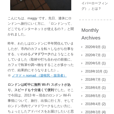
事
イバーローフィン
情
グ）」とは？
と
こんにちは、maggy です。先日、連休にロ
東
ンドンへ旅行にいく方に、「ロンドンって、
京
どこでもインターネットが使えるの？」と聞
五
Monthly
かれました。
輪
Archives
に
昨年、わたしはロンドンに半年間住んでいま
向
2020年9月
(1)
したが、市内のカフェを転々しながら仕事を
け
する、いわゆる
ノマドワーク
のようなことを
2020年7月
(1)
て
していました（取材や打ち合わせの前後に、
は
2020年5月
(1)
カフェで執筆や調べ物をすることが多かった
ので、結果的にそうなりました）。
2018年10月
(1)
※
ノマド = nomad （遊牧民・放浪者）
2018年7月
(1)
ロンドンは町中に無料 Wi-Fi スポットがあ
2018年6月
(1)
り、スピードも十分速くて便利
でした。そこ
で今回は、2013 年～現在のロンドン Wi-Fi
2018年5月
(1)
事情について、旅行、出張に行く方、そして
2018年4月
(2)
ロンドン市内でノマドワークをしたい方に、
ちょっとしたアドバイスをお届けしたいと思
2018年3月
(4)