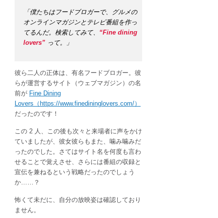
「僕たちはフードブロガーで、グルメの
オンラインマガジンとテレビ番組を作っ
てるんだ。検索してみて、
“Fine dining
lovers”
って。」
彼ら二人の正体は、有名フードブロガー。彼
らが運営するサイト（ウェブマガジン）の名
前が
Fine Dining
Lovers（https://www.finedininglovers.com/）
だったのです！
この 2 人、この後も次々と来場者に声をかけ
ていましたが、彼女彼らもまた、噛み噛みだ
ったのでした。さてはサイト名を何度も言わ
せることで覚えさせ、さらには番組の収録と
宣伝を兼ねるという戦略だったのでしょう
か……？
怖くて未だに、自分の放映姿は確認しており
ません。