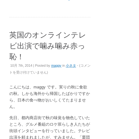
英国のオンラインテレ
ビ出演で噛み噛み赤っ
恥！
英
10月 7th, 2014 | Posted by
maggy
in
小ネタ
- (
コメン
国
トを受け付けていません
)
の
オ
こんにちは、maggy です。実りの秋に食欲
ン
の秋。しかも海外から帰国したばかりですか
ラ
ら、日本の食べ物がおいしくてたまりませ
イ
ん。
ン
テ
先日、都内商店街で秋の味覚を物色していた
レ
ところ、グルメ番組のロケ班らしき人たちが
ビ
街頭インタビューを行っていました。テレビ
出
出演を頼まれましたが、すみません。「栗団