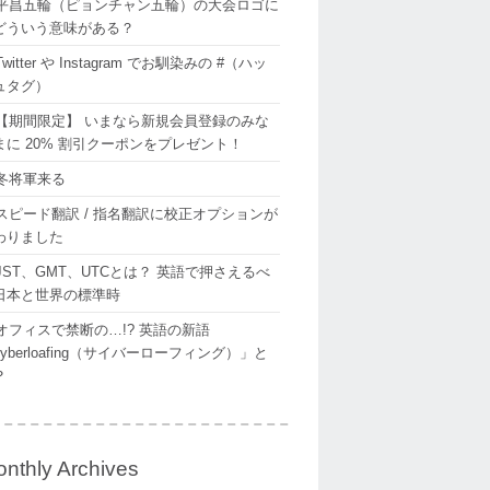
平昌五輪（ピョンチャン五輪）の大会ロゴに
どういう意味がある？
Twitter や Instagram でお馴染みの #（ハッ
ュタグ）
【期間限定】 いまなら新規会員登録のみな
まに 20% 割引クーポンをプレゼント！
冬将軍来る
スピード翻訳 / 指名翻訳に校正オプションが
わりました
JST、GMT、UTCとは？ 英語で押さえるべ
日本と世界の標準時
オフィスで禁断の…!? 英語の新語
yberloafing（サイバーローフィング）」と
？
nthly Archives