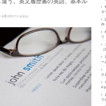
し違う。英文履歴書の英語、基本ル
タ
トを受け付けていません
)
内
て
（2
ー
さ
e.
で