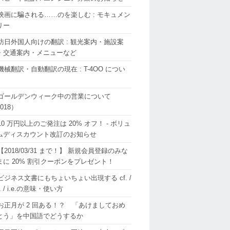
映画に騙される……のを楽しむ : モキュメン
リー
訪日外国人向けの翻訳 : 観光案内・施設案
・交通案内・メニューなど
機械翻訳・自動翻訳の現在 : T-4OO につい
ゴールデンウィーク中の営業について
018）
10 万円以上のご発注は 20% オフ！ - ボリュ
ムディスカウント改訂のお知らせ
【2018/03/31 まで！】 新規会員登録のみな
まに 20% 割引クーポンをプレゼント！
ビジネス文書にもちょいちょい出現する cf. /
g. / i.e.の意味・使い方
お正月が 2 回ある！？ 「あけましておめ
とう」を中国語でどうするか