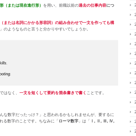
形（または現在進行形）
を用い、前職以前の
過去の仕事内容
につ
（または名詞にかかる形容詞）の組み合わせで一文を作っても構
」のようなものと言うと分かりやすいでしょうか。
ills.
ooting.
ではなく、
一文を短くして要約を箇条書きで書く
ことです。
んな数字だったっけ？」と思われるかもしれませんが、要するに
れる数字のことです。ちなみに「
ローマ数字
」は「
Ⅰ, Ⅱ, Ⅲ, Ⅳ,