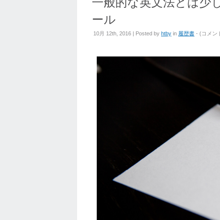
一般的な英文法とは少
ール
一
10月 12th, 2016 | Posted by
htby
in
履歴書
- (
コメン
般
的
な
英
文
法
と
は
少
し
違
う。
英
文
履
歴
書
の