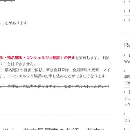
ります。
ることがあります
Re
訳・指名翻訳・コンシェルジュ翻訳）の停止
を実施します。上記
W
くことはできません。
訳・指名翻訳の新規ご依頼、新規会員登録、会員情報の更新、マイ
）、コンシェルジュ翻訳のお申し込みなどができなくなります
和
で
が、ご理解とご協力を賜りますよう、なにとぞよろしくお願い申
ジェ
っ
さ