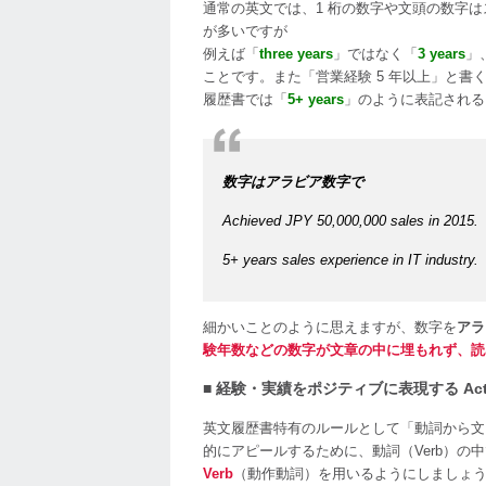
通常の英文では、1 桁の数字や文頭の数字はスペ
が多いですが
例えば「
three years
」ではなく「
3 years
」
ことです。また「営業経験 5 年以上」と書
履歴書では「
5+ years
」のように表記される
数字はアラビア数字で
Achieved JPY 50,000,000 sales in 2015.
5+ years sales experience in IT industry.
細かいことのように思えますが、数字を
アラ
験年数などの数字が文章の中に埋もれず、読
■ 経験・実績をポジティブに表現する Actio
英文履歴書特有のルールとして「動詞から文
的にアピールするために、動詞（Verb）
Verb
（動作動詞）を用いるようにしましょ