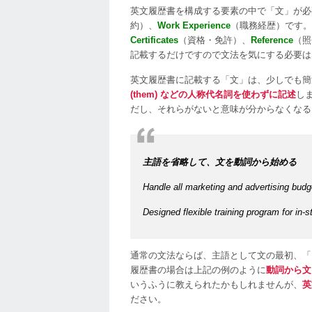
英文履歴書を構成する要素の中で「文」が
約）、
Work Experience
（職務経歴）です。
Certificates
（資格・免許）、
Reference
（照
記載するだけですので文法を気にする必要は
英文履歴書に記載する「文」は、少しでも簡
(them) などの人称代名詞を使わずに記述
し
だし、それらがないと意味が分からなくなる
主語を省略して、文を動詞から始める
Handle all marketing and advertising budg
Designed flexible training program for in-
通常の文法ならば、主語として文の最初、「Han
履歴書の場合は上記の例のように
動詞から文
いうふうに教えられたかもしれませんが、
英
ださい。