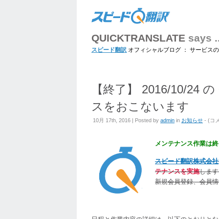
QUICKTRANSLATE
says ..
スピード翻訳
オフィシャルブログ ： サービス
【終了】 2016/10/24 
スをおこないます
【
10月 17th, 2016 | Posted by
admin
in
お知らせ
- (
コ
了
201
メンテナンス作業は終
の
スピード翻訳株式会社
06:
テナンスを実施
します
-
新規会員登録、会員情
07:
に
サ
イ