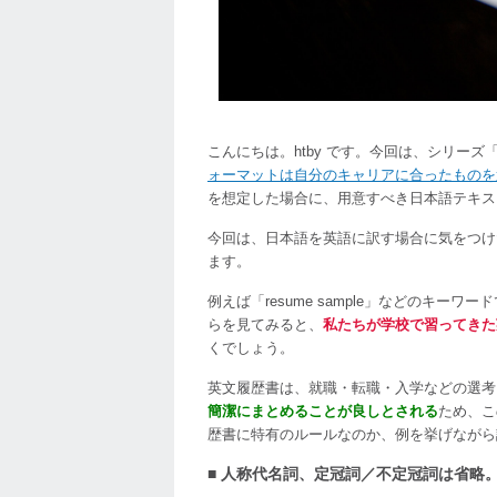
英
語、
基
本
ル
ー
こんにちは。htby です。今回は、シリーズ
ル
ォーマットは自分のキャリアに合ったものを
は
を想定した場合に、用意すべき日本語テキス
今回は、日本語を英語に訳す場合に気をつけた
ます。
例えば「resume sample」などのキ
らを見てみると、
私たちが学校で習ってきた
くでしょう。
英文履歴書は、就職・転職・入学などの選考
簡潔にまとめることが良しとされる
ため、こ
歴書に特有のルールなのか、例を挙げながら
■ 人称代名詞、定冠詞／不定冠詞は省略