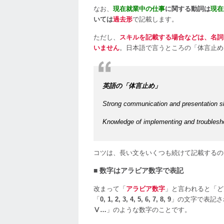
なお、
現在就業中の仕事
に関する動詞は
現在
いては
過去形
で記載します。
ただし、
スキルを記載する場合などは、名詞
いません
。日本語で言うところの「体言止め
英語の「体言止め」
Strong communication and presentation sk
Knowledge of implementing and troublesh
コツは、長い文をいくつも続けて記載するの
■ 数字はアラビア数字で表記
改まって「
アラビア数字
」と言われると「ど
「
0, 1, 2, 3, 4, 5, 6, 7, 8, 9
」の文字で表記さ
Ⅴ…
」のような数字のことです。