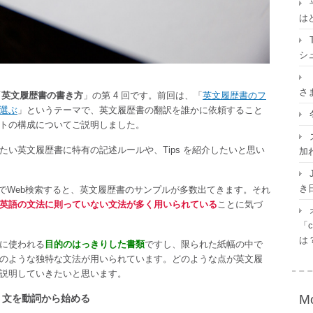
は
シ
さ
「
英文履歴書の書き方
」の第 4 回です。前回は、「
英文履歴書のフ
選ぶ
」というテーマで、英文履歴書の翻訳を誰かに依頼すること
トの構成についてご説明しました。
い英文履歴書に特有の記述ルールや、Tips を紹介したいと思い
加
き
ーワードでWeb検索すると、英文履歴書のサンプルが多数出てきます。それ
英語の文法に則っていない文法が多く用いられている
ことに気づ
「c
は
に使われる
目的のはっきりした書類
ですし、限られた紙幅の中で
のような独特な文法が用いられています。どのような点が英文履
説明していきたいと思います。
Mo
。文を動詞から始める