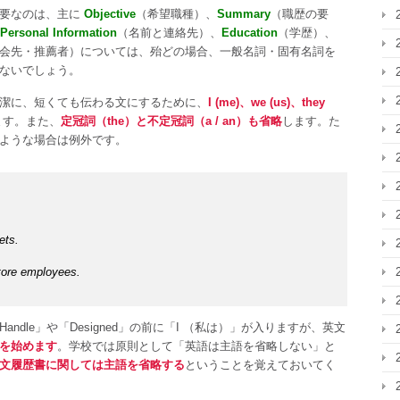
必要なのは、主に
Objective
（希望職種）、
Summary
（職歴の要
Personal Information
（名前と連絡先）、
Education
（学歴）、
会先・推薦者）については、殆どの場合、一般名詞・固有名詞を
ないでしょう。
潔に、短くても伝わる文にするために、
I (me)、we (us)、they
ます。また、
定冠詞（the）と不定冠詞（a / an）も省略
します。た
ような場合は例外です。
ets.
store employees.
dle」や「Designed」の前に「I （私は）」が入りますが、英文
を始めます
。学校では原則として「英語は主語を省略しない」と
文履歴書に関しては主語を省略する
ということを覚えておいてく