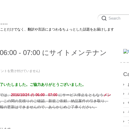
....
のことだけでなく、翻訳や言語にまつわるちょっとした話題をお届けします
の 06:00 - 07:00 にサイトメンテナン
終
メントを受け付けていません
)
Ca
】
6/10/24
了いたしました。ご協力ありがとうございました。
00
では、
2016/10/24 の 06:00 - 07:00
にサービス停止をともなう
メン
。この間の見積りのご確認、新規ご依頼、納品案件の引き取り、
報の更新はできませんので、あらかじめご了承ください。
00