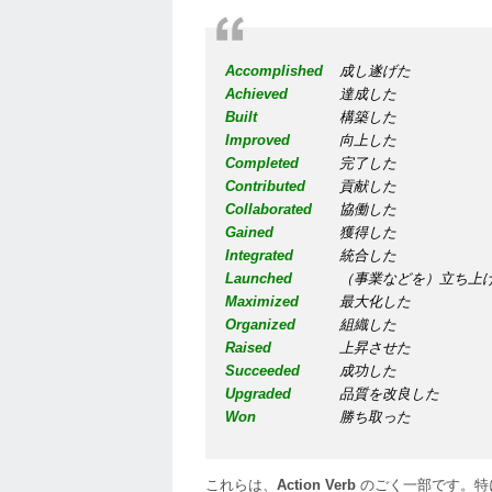
Accomplished
成し遂げた
Achieved
達成した
Built
構築した
Improved
向上した
Completed
完了した
Contributed
貢献した
Collaborated
協働した
Gained
獲得した
Integrated
統合した
Launched
（事業などを）立ち上
Maximized
最大化した
Organized
組織した
Raised
上昇させた
Succeeded
成功した
Upgraded
品質を改良した
Won
勝ち取った
これらは、
Action Verb
のごく一部です。特