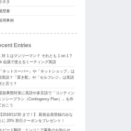
小ネタ
履歴書
採用事例
cent Entries
1 対 1 はマンツーマン？ それとも 1 on 1 ?
eb 会議で使えるミーティング英語
「ネットスーパー」や「ネットショップ」は
製英語？「置き配」や「セルフレジ」は英語
何と言う？
緊急事態対策に英語や多言語で「コンティン
ンシープラン（Contingency Plan）」を作
ておこう
【2018/11/30 まで！】 新規会員登録のみな
まに 20% 割引クーポンをプレゼント！
スピード翻訳 : エンジニア募集のお知らせ