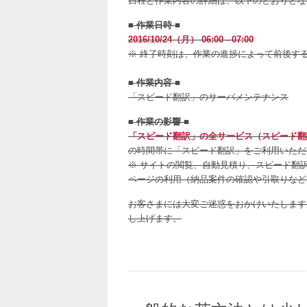
日程と作業内容の詳細は、以下のとおりとな
ト
メ
■ 作業日時 ■
ン
2016/10/24（月） 06:00 - 07:00
テ
※ 終了時刻は、作業の進捗によって前後す
ナ
ン
■ 作業内容 ■
ス
「スピード翻訳」のサーバメンテナンス
を
お
■ 作業の影響 ■
こ
「スピード翻訳」の全サービス（スピード翻
な
の時間帯に「スピード翻訳」をご利用いただ
い
※ サイトの閲覧、自動見積り、スピード翻
ま
ページの利用（納品案件の確認や引取りなど
す
お客さまには大変ご迷惑をおかけいたします
は
し上げます。