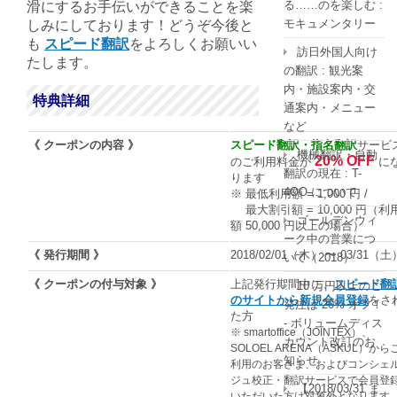
る……のを楽しむ :
滑にするお手伝いができることを楽
モキュメンタリー
しみにしております！どうぞ今後と
も
スピード翻訳
をよろしくお願いい
訪日外国人向け
たします。
の翻訳 : 観光案
内・施設案内・交
特典詳細
通案内・メニュー
など
《 クーポンの内容 》
スピード翻訳・指名翻訳
サービ
機械翻訳・自動
20% OFF
のご利用料金が
に
翻訳の現在 : T-
ります
4OO について
※ 最低利用額 = 1,000 円 /
最大割引額 = 10,000 円（利
ゴールデンウィ
額 50,000 円以上の場合）
ーク中の営業につ
《 発行期間 》
2018/02/01（木） 〜 03/31（土
いて（2018）
《 クーポンの付与対象 》
上記発行期間中に、
スピード翻
10 万円以上のご
のサイトから新規会員登録
をさ
発注は 20% オフ！
た方
- ボリュームディス
※ smartoffice（JOINTEX）、
カウント改訂のお
SOLOEL ARENA（ASKUL）から
知らせ
利用のお客さま、およびコンシェ
ジュ校正・翻訳サービスで会員登
【2018/03/31 ま
いただいた方は対象外となります