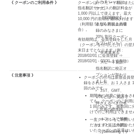
みの #（ハッシュ
《 クーポンのご利用条件 》
クーポンは、スピード翻訳また
指名翻訳サービスの翻訳料金が
タグ）
1,000 円以上で使えます。最大
【期間限定】 い
10,000 円の割引が適用されます
まなら新規会員登
（利用額 50,000 円以上の場
合）。
録のみなさまに
20% 割引クーポン
有効期間は、会員登録をした月
をプレゼント！
（クーポンを付与した月）の翌
末日までとなります（例 :
冬将軍来る
2018/02/01 に会員登録 ⇒
2018/02/01 - 03/31 まで有効）
スピード翻訳 /
指名翻訳に校正オ
プションが加わり
《 注意事項 》
クーポンの付与は新規会員
ました
録をされた方、お 1 人さま 
回のみです
JST、GMT、
期間内に何度ご注文をさ
UTCとは？ 英語で
ても、クーポンのご利用
押さえるべき日本
1 回のみです。複数回に
と世界の標準時
けてのご利用はできませ
オフィスで禁断
一度クーポンをご利用い
だきますと、ご利用いた
の…!? 英語の新語
いたクーポンの返還はい
「cyberloafing（サ