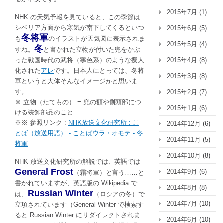
2015年7月
(1)
NHK の天気予報を見ていると、この季節は
シベリア方面から寒気が南下してくるといつ
2015年6月
(5)
冬将軍
も
のイラストが天気図に表示されま
2015年5月
(4)
冬
すね。
と書かれた立物が付いた兜をかぶ
2015年4月
(8)
った戦国時代の武将（寒色系）のような擬人
化された
アレ
です。日本人にとっては、冬将
2015年3月
(8)
軍というと大体そんなイメージかと思いま
す。
2015年2月
(7)
※ 立物（たてもの） = 兜の額や側頭部につ
2015年1月
(6)
ける装飾部品のこと
※※ 参照リンク :
NHK放送文化研究所 : こ
2014年12月
(6)
とば（放送用語） - ことばウラ・オモテ - 冬
2014年11月
(5)
将軍
2014年10月
(8)
NHK 放送文化研究所の解説では、英語では
General Frost
2014年9月
(6)
（霜将軍）と言う……と
書かれていますが、英語版の Wikipedia で
2014年8月
(8)
Russian Winter
は、
（ロシアの冬）で
2014年7月
(10)
立項されています（General Winter で検索す
ると Russian Winter にリダイレクトされま
2014年6月
(10)