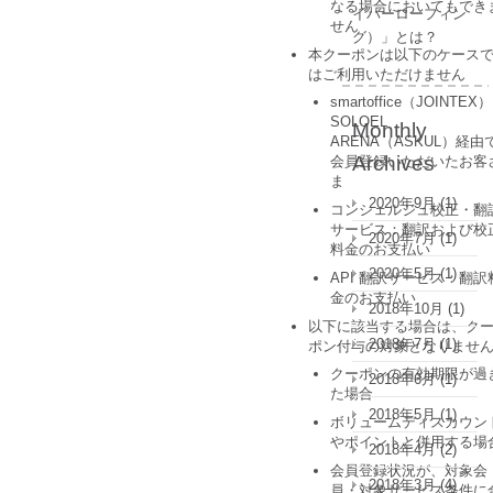
なる場合においてもでき
イバーローフィン
せん
グ）」とは？
本クーポンは以下のケース
はご利用いただけません
smartoffice（JOINTEX
SOLOEL
Monthly
ARENA（ASKUL）経由
Archives
会員登録いただいたお客
ま
2020年9月
(1)
コンシェルジュ校正・翻
サービス：翻訳および校
2020年7月
(1)
料金のお支払い
2020年5月
(1)
API 翻訳サービス：翻訳
金のお支払い
2018年10月
(1)
以下に該当する場合は、ク
2018年7月
(1)
ポン付与の対象となりませ
クーポンの有効期限が過
2018年6月
(1)
た場合
2018年5月
(1)
ボリュームディスカウン
やポイントと併用する場
2018年4月
(2)
会員登録状況が、対象会
2018年3月
(4)
員・対象サービス条件に