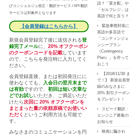
ン
語？「置き配」や
びコンシェルジュ校正・翻訳サービス / API 翻訳
を
「セルフレジ」は
サービスは対象外となります
プ
英語で何と言う？
レ
緊急事態対策に
【会員登録はこちらから】
ゼ
英語や多言語で
ン
「コンティンジェ
新規会員登録完了後に送信される
登
ト！
ンシープラン
録完了メール
に、
20% オフクーポン
は
（Contingency
のクーポンコードを記載
しています
Plan）」を作って
ので、こちらを発注時に入力してく
おこう
ださい。
【2018/11/30 ま
会員登録直後、または初回発注にに
で！】 新規会員登
使わなくても、
入会日の翌月末まで
録のみなさまに
は有効
ですので、
初回は短い文章な
20% 割引クーポン
どでお試し
いただき、ご満足いただ
をプレゼント！
けたら
次回に 20% オフクーポンを
まとまった量の依頼原稿でお使いい
スピード翻訳 :
ただく
というご利用方法も可能で
エンジニア募集の
す。
お知らせ
映画に騙され
みなさまのコミュニケーションを円