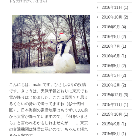
トを受け付けていません
)
軍
2016年11月
(1)
来
2016年10月
(2)
る
は
2016年9月
(4)
2016年8月
(2)
2016年7月
(1)
2016年6月
(1)
2016年5月
(2)
2016年3月
(2)
こんにちは、maki です。ひさしぶりの投稿
2016年2月
(2)
です。きょうは、天気予報どおりに東京でも
2015年12月
(3)
雪が降りはじめました。ここは雪国？と思え
るくらいの勢いで降ってますね（@千代田
2015年11月
(1)
区）。日本海側の豪雪地帯はもうずいぶん前
2015年10月
(1)
から大雪が降っていますので、「何をいまさ
ら」と言われるかもしれませんが……。東京
2015年9月
(1)
の交通機関は降雪に弱いので、ちゃんと帰れ
2015年8月
(1)
るか不安です。