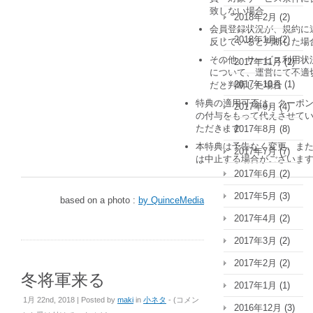
致しない場合
2018年2月
(2)
会員登録状況が、規約に
2018年1月
(2)
反していると判断した場
その他、サービス利用状
2017年11月
(2)
について、運営にて不適
2017年10月
(1)
だと判断した場合
特典の適用可否は、クーポ
2017年9月
(4)
の付与をもって代えさせて
ただきます
2017年8月
(8)
本特典は予告なく変更、ま
2017年7月
(7)
は中止する場合がございま
2017年6月
(2)
2017年5月
(3)
based on a photo :
by QuinceMedia
2017年4月
(2)
2017年3月
(2)
2017年2月
(2)
冬将軍来る
2017年1月
(1)
冬
1月 22nd, 2018 | Posted by
maki
in
小ネタ
- (
コメン
2016年12月
(3)
将