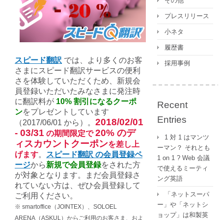
その他
ま
プレスリリース
な
ら
小ネタ
新
履歴書
規
会
スピード翻訳
では、より多くのお客
採用事例
員
さまにスピード翻訳サービスの便利
登
さを体験していただくため、新規会
録
員登録いただいたみなさまに発注時
の
に翻訳料が
10% 割引になるクーポ
Recent
み
ン
をプレゼントしています
Entries
2018/02/01
な
（2017/06/01 から）。
さ
- 03/31
20% のデ
の期間限定で
1 対 1 はマンツ
ま
ィスカウントクーポン
を差し上
ーマン？ それとも
に
げます
。
スピード翻訳 の会員登録ペ
1 on 1 ? Web 会議
20%
ージ
から
新規で会員登録
をされた方
で使えるミーティ
割
が対象となります。まだ会員登録さ
ング英語
引
れていない方は、ぜひ会員登録して
ク
「ネットスーパ
ご利用ください。
ー
ー」や「ネットシ
※ smartoffice（JOINTEX）、SOLOEL
ポ
ョップ」は和製英
ARENA（ASKUL）からご利用のお客さま、およ