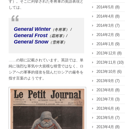
す）。そこに列挙された冬将軍の英語表現と
2014年5月
(8)
しては、
2014年4月
(8)
2014年3月
(7)
General Winter
（冬将軍） /
2014年2月
(9)
General Frost
（霜将軍）/
General Snow
（雪将軍）
2014年1月
(9)
2013年12月
(8)
……の順に記載されています。英語では、単
2013年11月
(10)
純に強烈な寒気や大規模な積雪ではなく、
ロ
2013年10月
(6)
シアへの軍事的侵攻を阻んだロシアの厳冬
を
指す言葉のようです。
2013年9月
(7)
2013年8月
(8)
2013年7月
(3)
2013年6月
(4)
2013年5月
(7)
2013年4月
(8)