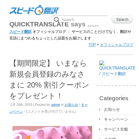
QUICKTRANSLATE
says ......
スピード翻訳
オフィシャルブログ ： サービスのことだけでなく、翻訳や
言語にまつわるちょっとした話題をお届けします
TOP
>
オフィシャルブログ
【期間限定】 いまなら
新規会員登録のみなさ
まに 20% 割引クーポン
をプレゼント！
Categories
1月 26th, 2018 | Posted by
admin
in
お知らせ
|
キャ
お知らせ
【期
ンペーン
- (
コメントを受け付けていません
)
間
キャンペーン
限
サービス全般
定】
い