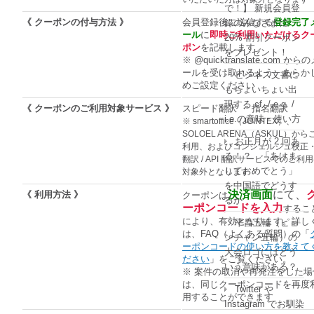
で！】 新規会員登
《 クーポンの付与方法 》
会員登録後に送信する
登録完了
録のみなさまに
ール
に
即時ご利用いただけるク
20% 割引クーポン
ポン
を記載します
をプレゼント！
※ @quicktranslate.com から
ールを受け取れるよう、あらか
ビジネス文書に
めご設定ください
もちょいちょい出
現する cf. / e.g. /
《 クーポンのご利用対象サービス 》
スピード翻訳 ・ 指名翻訳
i.e.の意味・使い方
※ smartoffice（JOINTEX）、
SOLOEL ARENA（ASKUL）から
お正月が 2 回あ
利用、およびコンシェルジュ校正
る！？ 「あけま
翻訳 / API 翻訳サービスでのご利
しておめでとう」
対象外となります
を中国語でどうす
決済画面
にて、
《 利用方法 》
クーポンは
るか
ーポンコードを入力
するこ
により、有効となります。詳し
平昌五輪（ピョ
は、FAQ（よくある質問）の「
ンチャン五輪）の
ーポンコードの使い方を教えて
大会ロゴにはどう
ださい
」をご覧ください。
いう意味がある？
※ 案件の取消や再発注をした場
は、同じクーポンコードを再度
Twitter や
用することができます
Instagram でお馴染