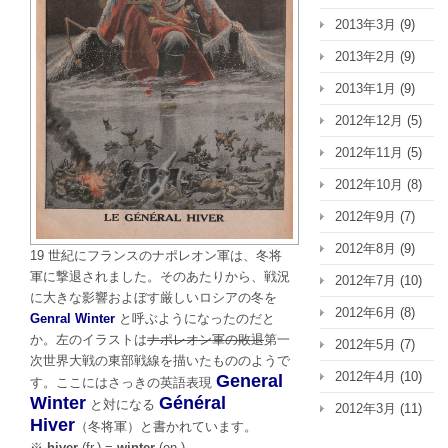
2013年3月
(9)
2013年2月
(9)
2013年1月
(9)
2012年12月
(5)
2012年11月
(5)
2012年10月
(8)
2012年9月
(7)
2012年8月
(9)
19 世紀にフランスのナポレオン軍は、冬将
軍に撃退されました。そのあたりから、戦況
2012年7月
(10)
に大きな影響およぼす厳しいロシアの冬を
2012年6月
(8)
Genral Winter
と呼ぶようになったのだと
か。左のイラストは
ナポレオン軍の敗退
第一
2012年5月
(7)
次世界大戦の東部戦線を描いたもののようで
2012年4月
(10)
General
す。ここにはさっきの英語表現
Winter
Général
と対になる
2012年3月
(11)
Hiver
（冬将軍）と書かれています。
※
hiver
(fr.) =
winter
(en.)