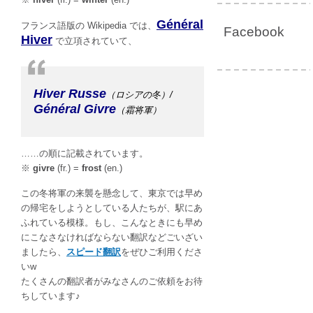
Général
フランス語版の Wikipedia では、
Facebook
Hiver
で立項されていて、
Hiver Russe
（ロシアの冬）/
Général Givre
（霜将軍）
……の順に記載されています。
※
givre
(fr.) =
frost
(en.)
この冬将軍の来襲を懸念して、東京では早め
の帰宅をしようとしている人たちが、駅にあ
ふれている模様。もし、こんなときにも早め
にこなさなければならない翻訳などごいざい
ましたら、
スピード翻訳
をぜひご利用くださ
いw
たくさんの翻訳者がみなさんのご依頼をお待
ちしています♪