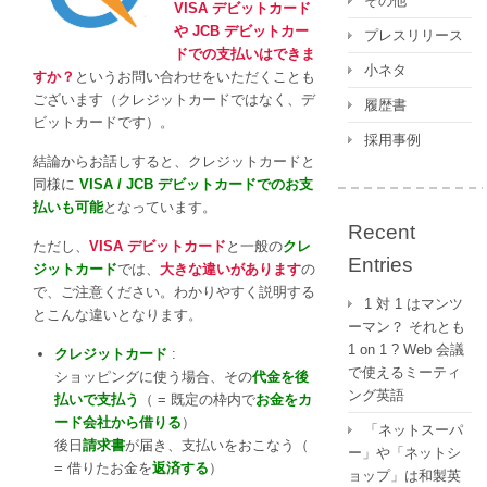
その他
ト
VISA デビットカード
カ
や JCB デビットカー
プレスリリース
ー
ドでの支払いはできま
ド
小ネタ
すか？
というお問い合わせをいただくことも
で
ございます（クレジットカードではなく、デ
履歴書
の
ビットカードです）。
支
採用事例
結論からお話しすると、クレジットカードと
払
同様に
VISA / JCB デビットカードでのお支
い
払いも可能
は
となっています。
Recent
で
ただし、
VISA デビットカード
と一般の
クレ
き
Entries
ジットカード
では、
大きな違いがあります
の
る？
で、ご注意ください。わかりやすく説明する
は
1 対 1 はマンツ
とこんな違いとなります。
ーマン？ それとも
1 on 1 ? Web 会議
クレジットカード
:
で使えるミーティ
ショッピングに使う場合、その
代金を後
ング英語
払いで支払う
（ = 既定の枠内で
お金をカ
ード会社から借りる
）
「ネットスーパ
後日
請求書
が届き、支払いをおこなう（
ー」や「ネットシ
= 借りたお金を
返済する
）
ョップ」は和製英