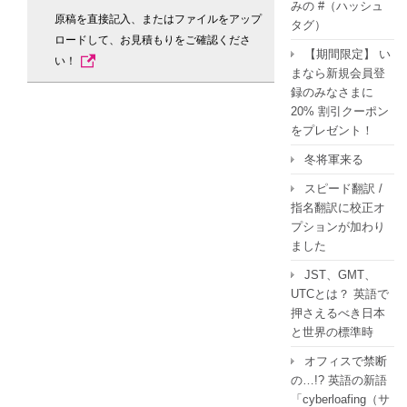
みの #（ハッシュ
原稿を直接記入、またはファイルをアップ
タグ）
ロードして、お見積もりをご確認くださ
【期間限定】 い
い！
まなら新規会員登
録のみなさまに
20% 割引クーポン
をプレゼント！
冬将軍来る
スピード翻訳 /
指名翻訳に校正オ
プションが加わり
ました
JST、GMT、
UTCとは？ 英語で
押さえるべき日本
と世界の標準時
オフィスで禁断
の…!? 英語の新語
「cyberloafing（サ