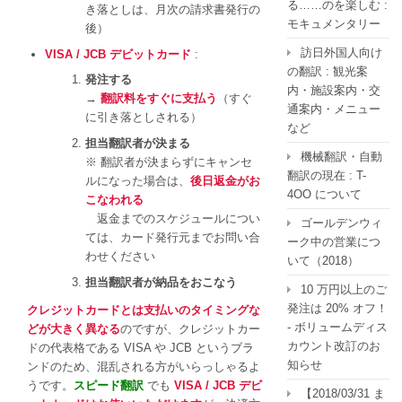
る……のを楽しむ :
き落としは、月次の請求書発行の
モキュメンタリー
後）
訪日外国人向け
VISA / JCB デビットカード
:
の翻訳 : 観光案
発注する
内・施設案内・交
→
翻訳料をすぐに支払う
（すぐ
通案内・メニュー
に引き落としされる）
など
担当翻訳者が決まる
機械翻訳・自動
※ 翻訳者が決まらずにキャンセ
翻訳の現在 : T-
ルになった場合は、
後日返金がお
4OO について
こなわれる
返金までのスケジュールについ
ゴールデンウィ
ては、カード発行元までお問い合
ーク中の営業につ
わせください
いて（2018）
担当翻訳者が納品をおこなう
10 万円以上のご
発注は 20% オフ！
クレジットカードとは支払いのタイミングな
- ボリュームディス
どが大きく異なる
のですが、クレジットカー
カウント改訂のお
ドの代表格である VISA や JCB というブラ
知らせ
ンドのため、混乱される方がいらっしゃるよ
うです。
スピード翻訳
でも
VISA / JCB デビ
【2018/03/31 ま