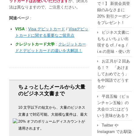
ットカードはお使いいただけます
が、決済方
で！】 新規会員登
法は異なりますので、ご注意ください。
録のみなさまに
20% 割引クーポン
関連ページ
:
をプレゼント！
VISA
:
Visa デビットカード
/
Visaデビッ
ビジネス文書に
トカードに関する重要なご留意点
もちょいちょい出
クレジットカード大学
:
クレジットカー
現する cf. / e.g. /
ドとデビットカードの違いを大解説！
i.e.の意味・使い方
お正月が 2 回あ
る！？ 「あけま
しておめでとう」
を中国語でどうす
ちょっとしたメールから大量
るか
のビジネス文書まで
平昌五輪（ピョ
ンチャン五輪）の
10 文字以下の短文から、大量のビジネス
大会ロゴにはどう
文書まで対応可能。大規模な案件は、最大
いう意味がある？
20% オフのボリュームディスカウントが
Twitter や
適用されます。
Instagram でお馴染