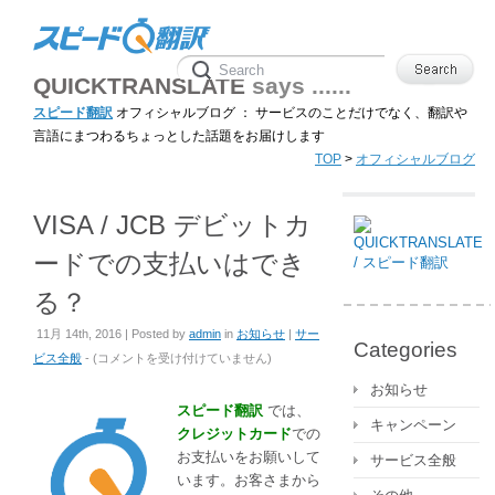
QUICKTRANSLATE
says ......
スピード翻訳
オフィシャルブログ ： サービスのことだけでなく、翻訳や
言語にまつわるちょっとした話題をお届けします
TOP
>
オフィシャルブログ
VISA / JCB デビットカ
ードでの支払いはでき
る？
11月 14th, 2016 | Posted by
admin
in
お知らせ
|
サー
Categories
VISA
ビス全般
- (
コメントを受け付けていません
)
/
お知らせ
JCB
スピード翻訳
では、
キャンペーン
デ
クレジットカード
での
ビ
お支払いをお願いして
サービス全般
ッ
います。お客さまから