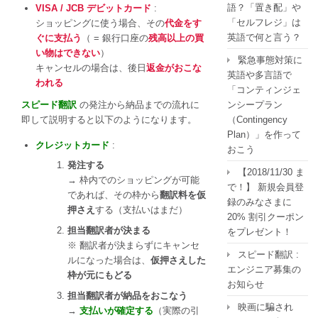
語？「置き配」や
VISA / JCB デビットカード
:
「セルフレジ」は
ショッピングに使う場合、その
代金をす
英語で何と言う？
ぐに支払う
（ = 銀行口座の
残高以上の買
い物はできない
）
緊急事態対策に
キャンセルの場合は、後日
返金がおこな
英語や多言語で
われる
「コンティンジェ
スピード翻訳
の発注から納品までの流れに
ンシープラン
即して説明すると以下のようになります。
（Contingency
Plan）」を作って
クレジットカード
:
おこう
発注する
【2018/11/30 ま
→ 枠内でのショッピングが可能
で！】 新規会員登
であれば、その枠から
翻訳料を仮
録のみなさまに
押さえ
する（支払いはまだ）
20% 割引クーポン
担当翻訳者が決まる
をプレゼント！
※ 翻訳者が決まらずにキャンセ
スピード翻訳 :
ルになった場合は、
仮押さえした
エンジニア募集の
枠が元にもどる
お知らせ
担当翻訳者が納品をおこなう
映画に騙され
→
支払いが確定する
（実際の引