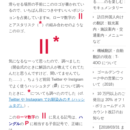
る……のを楽しむ :
滑らせる場所の手前にこのロゴが書かれてい
モキュメンタリー
るので、いちばん目につきやすいいいポジシ
Ⅱ
訪日外国人向け
ョンを占拠していますw。ローマ数字の
*
の翻訳 : 観光案
とアスタリスク（
）の組み合わせのような
内・施設案内・交
このロゴ、
*
通案内・メニュー
Ⅱ
など
機械翻訳・自動
翻訳の現在 : T-
気になるなーって思ったので、調べました
4OO について
（開会式のときに解説の人が教えてくれてた
ゴールデンウィ
んだと思うんですけど、聞いてませんでし
ーク中の営業につ
た……）。ちょうど前回 Twitter や Instgram
#
いて（2018）
でよく使うハッシュタグ（
）について調べ
*
たときに、
についても調べたのでした（cf.
10 万円以上のご
Twitter や Instagram でお馴染みの #（ハッシ
発注は 20% オフ！
ュタグ）
）。
- ボリュームディス
カウント改訂のお
Ⅱ
この
ローマ数字
の
に見える記号は、
ハ
知らせ
P
ングル
の
に相当する子音記号で、正確に
【2018/03/31 ま
は