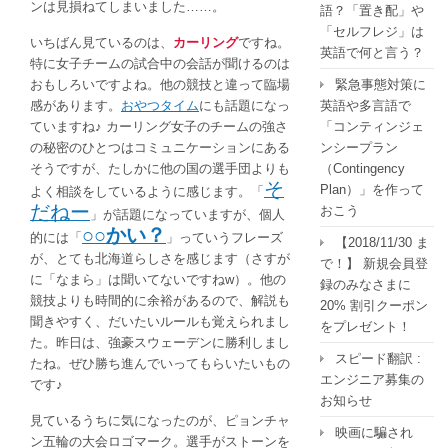
ンは見損ねてしまいました……。
る？
語？「置き配」や
は
「セルフレジ」は
いちばん見ているのは、
カーリング
ですね。
英語で何と言う？
特に女子チームの試合中の会話が聞けるのは
おもしろいですよね。他の競技と違って臨場
緊急事態対策に
感があります。
おやつタイム
にも話題になっ
英語や多言語で
ていますね♪ カーリング女子のチームの強さ
「コンティンジェ
の秘密のひとつはコミュニケーションにある
ンシープラン
そうですが、たしかに他の国の選手団よりも
（Contingency
そ
Plan）」を作って
よく相談をしているように感じます。「
だねー
おこう
」が話題になっていますが、個人
○○かい？
的には「
」っていうフレーズ
【2018/11/30 ま
が、とても北海道らしさを感じます（さすが
で！】 新規会員登
に「なまら」は聞いてないですねw）。他の
録のみなさまに
競技よりも時間的に余裕があるので、解説も
20% 割引クーポン
聞きやすく、だいたいルールも覚えられまし
をプレゼント！
た。昨日は、強豪スウェーデンに勝利しまし
スピード翻訳 :
たね。ぜひ勝ち進んでいってもらいたいもの
エンジニア募集の
です♪
お知らせ
見ているうちに気になったのが、ピョンチャ
映画に騙され
ン五輪の大会ロゴマーク。選手がストーンを