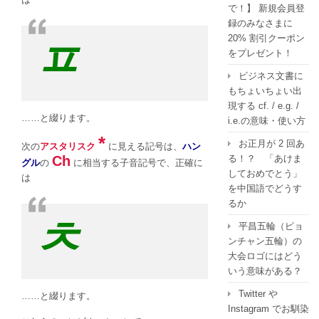
で！】 新規会員登
録のみなさまに
20% 割引クーポン
ㅍ
をプレゼント！
ビジネス文書に
もちょいちょい出
現する cf. / e.g. /
……と綴ります。
i.e.の意味・使い方
*
お正月が 2 回あ
次の
アスタリスク
に見える記号は、
ハン
Ch
る！？ 「あけま
グル
の
に相当する子音記号で、正確に
しておめでとう」
は
を中国語でどうす
るか
ㅊ
平昌五輪（ピョ
ンチャン五輪）の
大会ロゴにはどう
いう意味がある？
Twitter や
……と綴ります。
Instagram でお馴染