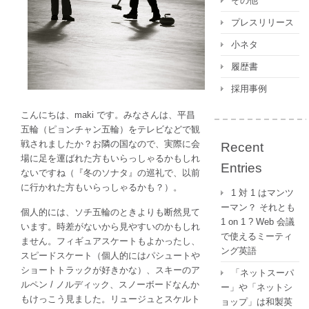
その他
ン
プレスリリース
チ
ャ
小ネタ
ン
履歴書
五
輪）
採用事例
の
大
こんにちは、maki です。みなさんは、平昌
会
五輪（ピョンチャン五輪）をテレビなどで観
ロ
戦されましたか？お隣の国なので、実際に会
Recent
ゴ
場に足を運ばれた方もいらっしゃるかもしれ
Entries
に
ないですね（『冬のソナタ』の巡礼で、以前
は
に行かれた方もいらっしゃるかも？）。
1 対 1 はマンツ
ど
ーマン？ それとも
個人的には、ソチ五輪のときよりも断然見て
う
1 on 1 ? Web 会議
います。時差がないから見やすいのかもしれ
い
で使えるミーティ
ません。フィギュアスケートもよかったし、
う
ング英語
スピードスケート（個人的にはパシュートや
意
ショートトラックが好きかな）、スキーのア
味
「ネットスーパ
ルペン / ノルディック、スノーボードなんか
が
ー」や「ネットシ
もけっこう見ました。リュージュとスケルト
あ
ョップ」は和製英