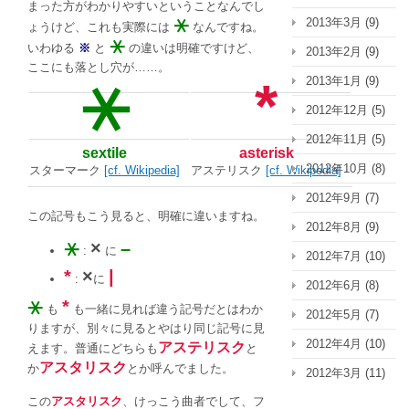
まった方がわかりやすいということなんでし
⚹
2013年3月
(9)
ょうけど、これも実際には
なんですね。
⚹
いわゆる
※
と
の違いは明確ですけど、
2013年2月
(9)
ここにも落とし穴が……。
⚹
*
2013年1月
(9)
2012年12月
(5)
2012年11月
(5)
sextile
asterisk
2012年10月
(8)
スターマーク
[cf. Wikipedia]
アステリスク
[cf. Wikipedia]
2012年9月
(7)
この記号もこう見ると、明確に違いますね。
2012年8月
(9)
⚹
×
–
:
に
2012年7月
(10)
*
×
|
:
に
2012年6月
(8)
⚹
*
も
も一緒に見れば違う記号だとはわか
2012年5月
(7)
りますが、別々に見るとやはり同じ記号に見
2012年4月
(10)
アステリスク
えます。普通にどちらも
と
アスタリスク
か
とか呼んでました。
2012年3月
(11)
この
アスタリスク
、けっこう曲者でして、フ