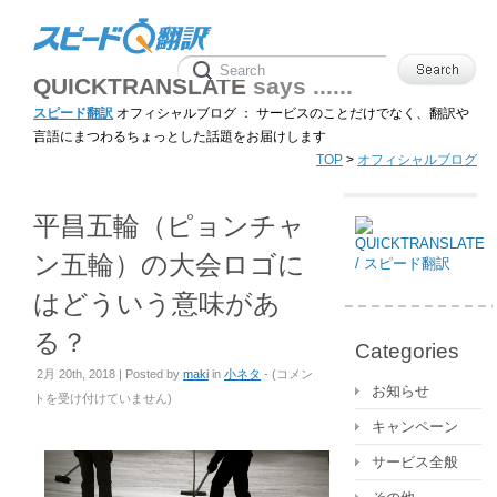
QUICKTRANSLATE
says ......
スピード翻訳
オフィシャルブログ ： サービスのことだけでなく、翻訳や
言語にまつわるちょっとした話題をお届けします
TOP
>
オフィシャルブログ
平昌五輪（ピョンチャ
ン五輪）の大会ロゴに
はどういう意味があ
る？
Categories
平
2月 20th, 2018 | Posted by
maki
in
小ネタ
- (
コメン
お知らせ
昌
トを受け付けていません
)
五
キャンペーン
輪
サービス全般
（ピ
ョ