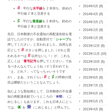
2014年5月
(8)
#
: 平行な
水平線
を 2 本持ち、斜めの
平行線 2 本と交差する
2014年4月
(8)
♯
: 平行な
垂直線
を 2 本持ち、斜めの
2014年3月
(7)
平行線 2 本と交差する
2014年2月
(9)
先日、日本郵便の不在通知の再配達依頼を電
2014年1月
(9)
話でしたのですが、自動受付で「
シャープ
を
押してください」と言われました。自然な反
2013年12月
(8)
#
応として
ボタンを押しました（それと思
2013年11月
(10)
#
われるキーは
以外ないし！）が、これも
正しくは「
番号記号
を押してください」であ
2013年10月
(6)
るべきんなんでしょうね（そう言われても
2013年9月
(7)
「え、どれ？」ってなっちゃいそうです
#
♯
が）。まあ、それぐらい
と
の呼称の境
2013年8月
(8)
目は曖昧だということなんでしょう。
2013年7月
(3)
似たような類似例として、日本郵便の不在通
2013年6月
(4)
知の再配達依頼でいうところの「
※印
」（こ
2013年5月
(7)
めじるし）もあります。これも日本人にとっ
⚹
※
ては、
を
（こめじるし）と呼んでし
2013年4月
(8)