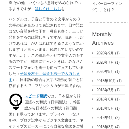
※ その他、いくつもの意味が込められてい
イバーローフィン
るようですが、
詳しくはこちら
を……
グ）」とは？
ハングルは、子音と母音の 2 文字からの 3
文字の組み合わせで表記されます。日本語に
はない音韻を持つ子音・母音も多く、正しい
Monthly
発音をするのは難しそうですが、読み下しだ
Archives
けであれば、がんばればできる？ような気が
します（と言ったまま、勉強していないので
2020年9月
(1)
すが……）。この組み合わせで文字入力をす
るのですが、韓国に行ったときは、みなさん
2020年7月
(1)
スマートフォンを両手を使って入力していま
2020年5月
(1)
した（
子音を左手、母音を右手で入力しま
す
）。日本語の場合は文字の種類が音ごとに
2018年10月
(1)
存在するので、フリック入力が主流ですね。
2018年7月
(1)
スピード翻訳
では、日本語から韓
2018年6月
(1)
国語への翻訳（日韓翻訳）、韓国
語から日本語への翻訳（韓日翻
2018年5月
(1)
訳）も承っております。プライベートなメー
2018年4月
(2)
ルや、ブログ記事からビジネス文書まで、ネ
イティブスピーカーによる自然な翻訳をご希
2018年3月
(4)