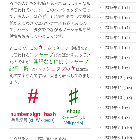
る他の人たちの投稿も見られる……そんな形
2015年7月
(1)
で使われています。このハッシュタグを使っ
ている人たちは必ずしも現実社会でも交友関
2015年6月
(5)
係があるわけではないケースも多々あるの
2015年5月
(4)
で、ハッシュタグでつながるソーシャルな関
係性もおもしろいところです。
2015年4月
(8)
#
2015年3月
(8)
ところで、この
、さっきまで（楽譜など
シャープ
に使われる）
だとばかり思ってい
2015年2月
(7)
楽譜などに使うシャープ
たのですが、
♯
#
2015年1月
(6)
記号
ハッシュタグ
（
） と
の
は全然
別の文字なんですね。大きく表示してみまし
2014年12月
(6)
ょう。
#
♯
2014年11月
(5)
2014年10月
(8)
2014年9月
(6)
sharp
number sign
hash
/
シャープ
[cf.
2014年8月
(8)
番号記号
[cf. Wikipedia]
Wikipedia]
2014年7月
(10)
2014年6月
(10)
こう見ると、明確に違いますね。