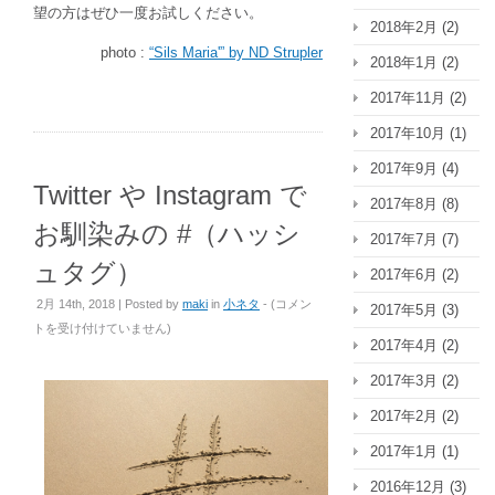
望の方はぜひ一度お試しください。
2018年2月
(2)
photo :
“Sils Maria'” by ND Strupler
2018年1月
(2)
2017年11月
(2)
2017年10月
(1)
2017年9月
(4)
Twitter や Instagram で
2017年8月
(8)
お馴染みの #（ハッシ
2017年7月
(7)
ュタグ）
2017年6月
(2)
Twitter
2月 14th, 2018 | Posted by
maki
in
小ネタ
- (
コメン
2017年5月
(3)
や
トを受け付けていません
)
2017年4月
(2)
Instagram
で
2017年3月
(2)
お
2017年2月
(2)
馴
染
2017年1月
(1)
み
2016年12月
(3)
の