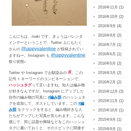
#（ハ
2016年11月
(1)
ッ
2016年10月
(2)
シ
ュ
2016年9月
(4)
タ
グ）
2016年8月
(2)
こんにちは、maki です。きょうはバレンタ
は
インデーということで、Twitter 上にもたく
2016年7月
(1)
#happyvalentine
さんの
が投稿されてい
2016年6月
(1)
#happyvalentine
ますねー。Instagram も
祭り状態♪
2016年5月
(2)
#
2016年3月
(2)
Twitter や Instagram でお馴染みの
。この
記号 + キーワードのコンビネーションで、
2016年2月
(2)
ハッシュタグ
って言いますね。知人は編み物
が好きなんですが、Instagram にアップした
2015年12月
(3)
自作の編み物の写真に
#編み部
のハッシュタ
2015年11月
(1)
グを追加して、ポストしています。この
#編
み部
をクリックをすると、編み物好きな人
2015年10月
(1)
たちがアップした写真が見られます。こんな
2015年9月
(1)
感じで、同じ話題や興味などをこのハッシュ
タグに書いておくと、そのトピックに関連す
2015年8月
(1)