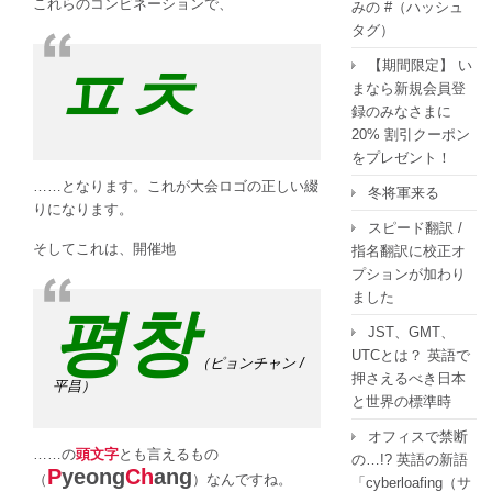
これらのコンビネーションで、
みの #（ハッシュ
タグ）
【期間限定】 い
ㅍㅊ
まなら新規会員登
録のみなさまに
20% 割引クーポン
をプレゼント！
……となります。これが大会ロゴの正しい綴
冬将軍来る
りになります。
スピード翻訳 /
そしてこれは、開催地
指名翻訳に校正オ
プションが加わり
ました
평창
JST、GMT、
UTCとは？ 英語で
（ピョンチャン /
押さえるべき日本
平昌）
と世界の標準時
オフィスで禁断
……の
頭文字
とも言えるもの
の…!? 英語の新語
P
yeong
Ch
ang
（
）なんですね。
「cyberloafing（サ