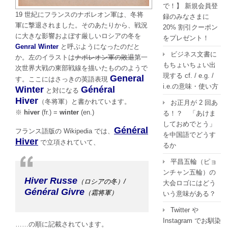
で！】 新規会員登
19 世紀にフランスのナポレオン軍は、冬将
録のみなさまに
軍に撃退されました。そのあたりから、戦況
20% 割引クーポン
に大きな影響およぼす厳しいロシアの冬を
をプレゼント！
Genral Winter
と呼ぶようになったのだと
ビジネス文書に
か。左のイラストは
ナポレオン軍の敗退
第一
もちょいちょい出
次世界大戦の東部戦線を描いたもののようで
現する cf. / e.g. /
General
す。ここにはさっきの英語表現
i.e.の意味・使い方
Winter
Général
と対になる
Hiver
（冬将軍）と書かれています。
お正月が 2 回あ
※
hiver
(fr.) =
winter
(en.)
る！？ 「あけま
しておめでとう」
Général
フランス語版の Wikipedia では、
を中国語でどうす
Hiver
で立項されていて、
るか
平昌五輪（ピョ
ンチャン五輪）の
Hiver Russe
（ロシアの冬）/
大会ロゴにはどう
Général Givre
（霜将軍）
いう意味がある？
Twitter や
Instagram でお馴染
……の順に記載されています。