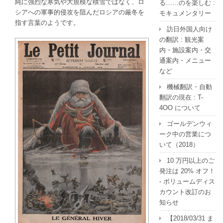
純に強烈な寒気や大規模な積雪ではなく、
ロ
る……のを楽しむ :
シアへの軍事的侵攻を阻んだロシアの厳冬
を
モキュメンタリー
指す言葉のようです。
訪日外国人向け
の翻訳 : 観光案
内・施設案内・交
通案内・メニュー
など
機械翻訳・自動
翻訳の現在 : T-
4OO について
ゴールデンウィ
ーク中の営業につ
いて（2018）
10 万円以上のご
発注は 20% オフ！
- ボリュームディス
カウント改訂のお
知らせ
【2018/03/31 ま