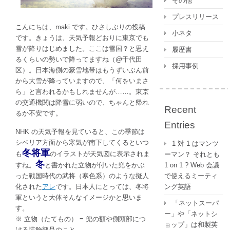
その他
プレスリリース
こんにちは、maki です。ひさしぶりの投稿
小ネタ
です。きょうは、天気予報どおりに東京でも
雪が降りはじめました。ここは雪国？と思え
履歴書
るくらいの勢いで降ってますね（@千代田
採用事例
区）。日本海側の豪雪地帯はもうずいぶん前
から大雪が降っていますので、「何をいまさ
ら」と言われるかもしれませんが……。東京
の交通機関は降雪に弱いので、ちゃんと帰れ
Recent
るか不安です。
Entries
NHK の天気予報を見ていると、この季節は
シベリア方面から寒気が南下してくるといつ
1 対 1 はマンツ
冬将軍
も
のイラストが天気図に表示されま
ーマン？ それとも
冬
すね。
と書かれた立物が付いた兜をかぶ
1 on 1 ? Web 会議
った戦国時代の武将（寒色系）のような擬人
で使えるミーティ
化された
アレ
です。日本人にとっては、冬将
ング英語
軍というと大体そんなイメージかと思いま
「ネットスーパ
す。
ー」や「ネットシ
※ 立物（たてもの） = 兜の額や側頭部につ
ョップ」は和製英
ける装飾部品のこと