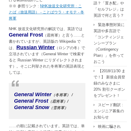
語？「置き配」や
※※ 参照リンク :
NHK放送文化研究所 : こ
「セルフレジ」は
とば（放送用語） - ことばウラ・オモテ - 冬
英語で何と言う？
将軍
緊急事態対策に
NHK 放送文化研究所の解説では、英語では
英語や多言語で
General Frost
（霜将軍）と言う……と
「コンティンジェ
書かれていますが、英語版の Wikipedia で
ンシープラン
Russian Winter
は、
（ロシアの冬）で
（Contingency
立項されています（General Winter で検索す
Plan）」を作って
ると Russian Winter にリダイレクトされま
おこう
す）。そこに列挙された冬将軍の英語表現と
【2018/11/30 ま
しては、
で！】 新規会員登
録のみなさまに
20% 割引クーポン
General Winter
（冬将軍） /
をプレゼント！
General Frost
（霜将軍）/
スピード翻訳 :
General Snow
（雪将軍）
エンジニア募集の
お知らせ
……の順に記載されています。英語では、単
映画に騙され