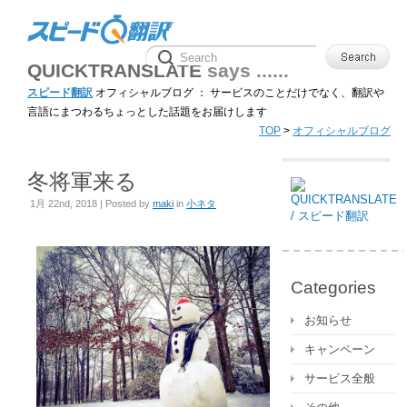
QUICKTRANSLATE
says ......
スピード翻訳
オフィシャルブログ ： サービスのことだけでなく、翻訳や
言語にまつわるちょっとした話題をお届けします
TOP
>
オフィシャルブログ
冬将軍来る
1月 22nd, 2018 | Posted by
maki
in
小ネタ
Categories
お知らせ
キャンペーン
サービス全般