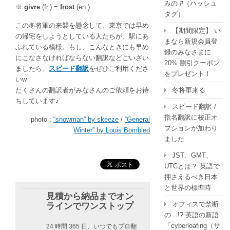
みの #（ハッシュ
※
givre
(fr.) =
frost
(en.)
タグ）
この冬将軍の来襲を懸念して、東京では早め
【期間限定】 い
の帰宅をしようとしている人たちが、駅にあ
まなら新規会員登
ふれている模様。もし、こんなときにも早め
録のみなさまに
にこなさなければならない翻訳などごいざい
20% 割引クーポン
ましたら、
スピード翻訳
をぜひご利用くださ
をプレゼント！
いw
冬将軍来る
たくさんの翻訳者がみなさんのご依頼をお待
ちしています♪
スピード翻訳 /
指名翻訳に校正オ
photo :
“snowman” by skeeze
/
“General
プションが加わり
Winter” by Louis Bombled
ました
JST、GMT、
UTCとは？ 英語で
押さえるべき日本
と世界の標準時
見積から納品までオン
オフィスで禁断
ラインでワンストップ
の…!? 英語の新語
「cyberloafing（サ
24 時間 365 日、いつでもプロ翻