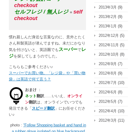
checkout
2013年3月
(9)
セルフレジ / 無人レジ
self
=
2013年2月
(9)
checkout
2013年1月
(9)
2012年12月
(5)
慣れ親しんだ身近な言葉なのに、意外とたく
さん和製英語が潜んでますね。未だにかなり
2012年11月
(5)
スーパー
レ
気を付けないと、英語圏でも
で
2012年10月
(8)
ジ
を探してしまうのでした。
2012年9月
(7)
こちらもご参考ください♪
スーパーでお買い物。「レジ袋」や「買い物
2012年8月
(9)
袋」は英語で何て言う？
2012年7月
(10)
おまけ
：
2012年6月
(8)
ネット
翻訳
……いいえ、
オンライ
2012年5月
(7)
ン
翻訳
は、オンラインでいつでも
発注できる「
スピード翻訳
」にお任せくださ
2012年4月
(10)
い♪
2012年3月
(11)
photo :
“Follow Shopping basket and hand in
a rubber glove isolated on blue background.