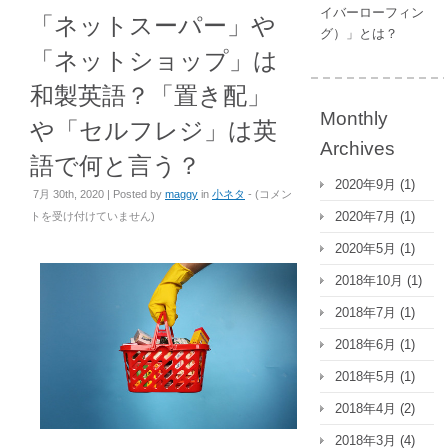
イバーローフィン
「ネットスーパー」や
グ）」とは？
「ネットショップ」は
和製英語？「置き配」
Monthly
や「セルフレジ」は英
Archives
語で何と言う？
2020年9月
(1)
「ネ
7月 30th, 2020 | Posted by
maggy
in
小ネタ
- (
コメン
ッ
2020年7月
(1)
トを受け付けていません
)
ト
2020年5月
(1)
ス
ー
2018年10月
(1)
パ
2018年7月
(1)
ー」
や
2018年6月
(1)
「ネ
2018年5月
(1)
ッ
ト
2018年4月
(2)
シ
2018年3月
(4)
ョ