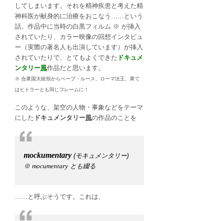
してしまいます。それを精神疾患と考えた精
神科医が献身的に治療をおこなう……という
話。作品中に当時の白黒フィルム ※ が挿入
されていたり、カラー映像の回想インタビュ
ー（実際の著名人も出演しています）が挿入
されていたりで、とてもよくできた
ドキュメ
ンタリー
風
作品だと思います。
※ 合衆国大統領からベーブ・ルース、ローマ法王、果て
はヒトラーとも同じフレームに！
このような、架空の人物・事象などをテーマ
にした
ドキュメンタリー
風
の作品のことを
mockumentary
(モキュメンタリー)
※
mocumentary
とも綴る
……と呼ぶそうです。これは、