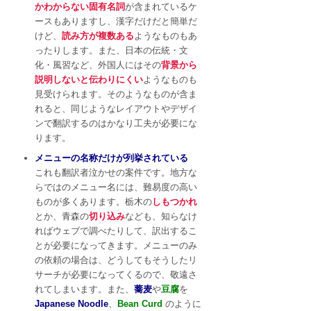
かわからない固有名詞
が含まれているケ
ースもありますし、漢字だけだと簡単だ
けど、
読み方が複数ある
ようなものもあ
ったりします。また、日本の伝統・文
化・風習など、外国人にはその
背景から
説明しないと伝わりにくい
ようなものも
見受けられます。そのようなものが含ま
れると、同じようなレイアウトやデザイ
ンで翻訳するのはかなり工夫が必要にな
ります。
メニューの名称だけが列挙されている
これも翻訳者泣かせの案件です。地方な
らではのメニュー名には、難易度の高い
ものが多くあります。栃木の
しもつかれ
とか、青森の
切り込み
なども、知らなけ
ればウェブで調べたりして、訳出するこ
とが必要になってきます。メニューのみ
の依頼の場合は、どうしてもそうしたリ
サーチが必要になってくるので、敬遠さ
れてしまいます。また、
蕎麦
や
豆腐
を
Japanese Noodle
、
Bean Curd
のように