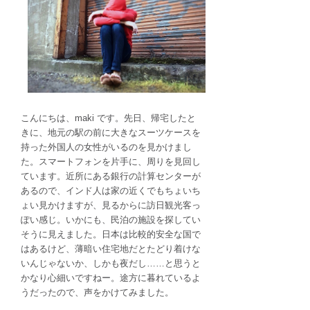
け
の
翻
訳
:
観
光
案
こんにちは、maki です。先日、帰宅したと
内・
きに、地元の駅の前に大きなスーツケースを
施
持った外国人の女性がいるのを見かけまし
設
た。スマートフォンを片手に、周りを見回し
案
ています。近所にある銀行の計算センターが
内・
あるので、インド人は家の近くでもちょいち
交
ょい見かけますが、見るからに訪日観光客っ
通
ぽい感じ。いかにも、民泊の施設を探してい
案
そうに見えました。日本は比較的安全な国で
内・
はあるけど、薄暗い住宅地だとたどり着けな
メ
いんじゃないか、しかも夜だし……と思うと
ニ
かなり心細いですねー。途方に暮れているよ
ュ
うだったので、声をかけてみました。
ー