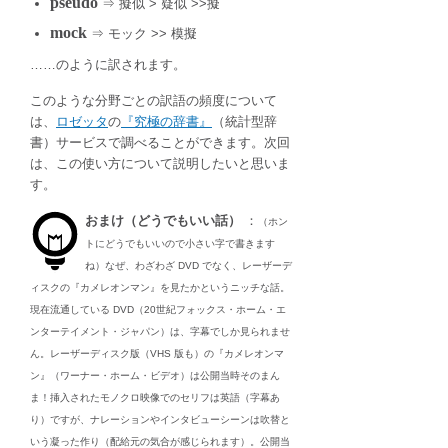
pseudo
⇒ 擬似 > 疑似 >>擬
mock
⇒ モック >> 模擬
……のように訳されます。
このような分野ごとの訳語の頻度について
は、
ロゼッタ
の
『究極の辞書』
（統計型辞
書）サービスで調べることができます。次回
は、この使い方について説明したいと思いま
す。
おまけ（どうでもいい話）
：
（ホン
トにどうでもいいので小さい字で書きます
ね）なぜ、わざわざ DVD でなく、レーザーデ
ィスクの『カメレオンマン』を見たかというニッチな話。
現在流通している DVD（20世紀フォックス・ホーム・エ
ンターテイメント・ジャパン）は、字幕でしか見られませ
ん。レーザーディスク版（VHS 版も）の『カメレオンマ
ン』（ワーナー・ホーム・ビデオ）は公開当時そのまん
ま！挿入されたモノクロ映像でのセリフは英語（字幕あ
り）ですが、ナレーションやインタビューシーンは吹替と
いう凝った作り（配給元の気合が感じられます）。公開当