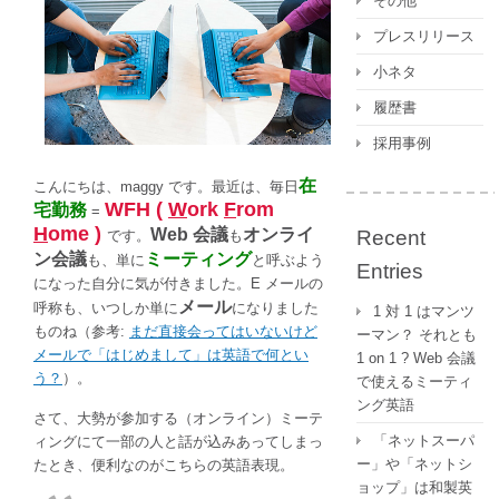
その他
ツ
プレスリリース
ー
マ
小ネタ
ン？
履歴書
そ
れ
採用事例
と
も
在
こんにちは、maggy です。最近は、毎日
1
WFH (
W
ork
F
rom
宅勤務
=
on
H
ome )
Web 会議
オンライ
Recent
です。
も
1
ン会議
ミーティング
も、単に
と呼ぶよう
Entries
?
になった自分に気が付きました。E メールの
Web
メール
呼称も、いつしか単に
になりました
1 対 1 はマンツ
会
ものね（参考:
まだ直接会ってはいないけど
ーマン？ それとも
議
メールで「はじめまして」は英語で何とい
1 on 1 ? Web 会議
で
う？
）。
で使えるミーティ
使
ング英語
え
さて、大勢が参加する（オンライン）ミーテ
る
「ネットスーパ
ィングにて一部の人と話が込みあってしまっ
ミ
ー」や「ネットシ
たとき、便利なのがこちらの英語表現。
ー
ョップ」は和製英