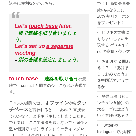
返事に便利なのがこちら。
で！】 新規会員登
録のみなさまに
20% 割引クーポン
をプレゼント！
Let’s
touch base
later.
ビジネス文書に
後で
連絡を取り合い
ましょ
=
もちょいちょい出
う。
現する cf. / e.g. /
Let’s set up
a separate
i.e.の意味・使い方
meeting
.
別の会議
を設定しましょう。
=
お正月が 2 回あ
る！？ 「あけま
しておめでとう」
touch base
連絡を取り合う
＝
の意
を中国語でどうす
味で、contact と同意の少しこなれた表現で
るか
す。
平昌五輪（ピョ
オフライン
タッ
ンチャン五輪）の
日本人の感覚では、
やら
チベース
大会ロゴにはどう
と言われると、（あれ？ 直接会
いう意味がある？
うのかな？）とドキドキしてしまうことも。
でも要は、ここで議論を続けないで別途少人
Twitter や
数や個別で（オンライン）ミーティングや
Instagram でお馴染
（E）メールのやりとりをしましょう、とい