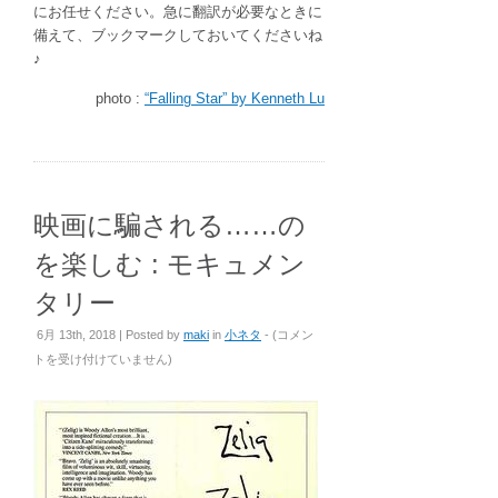
にお任せください。急に翻訳が必要なときに
備えて、ブックマークしておいてくださいね
♪
photo :
“Falling Star” by Kenneth Lu
映画に騙される……の
を楽しむ : モキュメン
タリー
映
6月 13th, 2018 | Posted by
maki
in
小ネタ
- (
コメン
画
トを受け付けていません
)
に
騙
さ
れ
る……
の