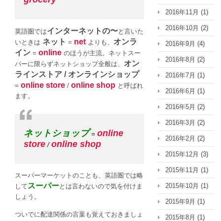
と
2016年11月
(1)
言
う？
2016年10月
(2)
インターネットの〜
英語圏では
と言いた
は
ネット
net
オンラ
いときは
=
よりも、
2016年9月
(4)
イン
online
=
のほうが主流。ネットスー
2016年8月
(2)
オン
パーに限らずネットショップ全般は、
ラインストア / オンラインショップ
2016年7月
(1)
online store
online shop
=
/
と呼ばれ
2016年6月
(1)
ます。
2016年5月
(2)
2016年3月
(2)
ネットショップ
online
=
2016年2月
(2)
store
online shop
/
2015年12月
(3)
2015年11月
(1)
スーパーマーケットのことも、英語圏では略
スーパー
2015年10月
(1)
して
とは言わないので気を付けま
しょう。
2015年9月
(1)
ついでに配達関係の言葉も覚えておきましょ
2015年8月
(1)