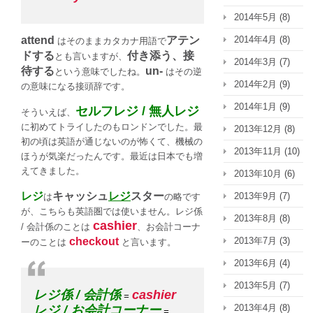
2014年5月
(8)
2014年4月
(8)
attend
アテン
はそのままカタカナ用語で
ドする
付き添う、接
とも言いますが、
2014年3月
(7)
待する
un-
という意味でしたね。
はその逆
2014年2月
(9)
の意味になる接頭辞です。
2014年1月
(9)
セルフレジ / 無人レジ
そういえば、
に初めてトライしたのもロンドンでした。最
2013年12月
(8)
初の頃は英語が通じないのが怖くて、機械の
2013年11月
(10)
ほうが気楽だったんです。最近は日本でも増
えてきました。
2013年10月
(6)
レジ
キャッシュ
レジ
スター
2013年9月
(7)
は
の略です
が、こちらも英語圏では使いません。レジ係
2013年8月
(8)
cashier
/ 会計係のことは
、お会計コーナ
2013年7月
(3)
checkout
ーのことは
と言います。
2013年6月
(4)
2013年5月
(7)
レジ係 / 会計係
cashier
=
2013年4月
(8)
レジ / お会計コーナー
=