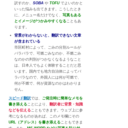
訳すのか、
SOBA
や
TOFU
でよいのかと
いった悩みも出てきます。こうしたとき
に、メニュー名だけでなく、
写真もある
とイメージがつかみやすくなる
こともあ
ります。
背景がわからないと、翻訳できない文章
が含まれている
市区町村によって、ごみの分別ルールが
バラバラで、可燃ごみなのか、不燃ごみ
なのかの判別がつかなくなるようなこと
は、日本人でもよく体験することだと思
います。国内でも地方自治体によってバ
ラバラなので、外国人には何が可燃で、
何が不燃で、何が資源なのかはわかりま
せん。
スピード翻訳
では、
ご発注時に簡単なメモを
書き添える
ことにより、
翻訳者に背景・知識
などを伝える
こともできます。ウェブ上に参
考になるものがあれば、このメモ欄にその
URL（アドレス）を書き添える
こともできま