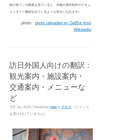
時の形でこの映画を見ていると、本物の海外制作のドキュ
メンタリー番組をみているような気分になれます♪
photo :
photo uploaded by DatBot from
Wikipedia
訪日外国人向けの翻訳 :
観光案内・施設案内・
交通案内・メニューな
ど
訪
5月 1st, 2018 | Posted by
maki
in
小ネタ
- (
コメント
日
を受け付けていません
)
外
国
人
向