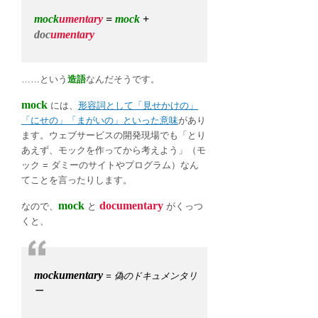
mock
umentary
=
mock
+
doc
umentary
……という
造語
なんだそうです。
mock
には、
形容詞として「見せかけの」
「にせの」「まがいの」といった意味
があり
ます。ウェブサービスの開発現場でも「とり
あえず、モックを作ってから考えよう」（モ
ック = ダミーのサイトやプログラム）なん
てことを言ったりします。
mock
documentary
なので、
と
がくっつ
くと、
mockumentary
= 偽のドキュメンタリ
ー