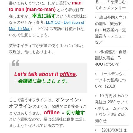
る……のを楽しむ :
man
書いてありますよね。しかし英語で
モキュメンタリー
to man (man-to-man)
という表現は存
率直に話す
在しますが、
という別の意味に
訪日外国人向け
なるのだとか（参考:
LEXICO - Definition of
の翻訳 : 観光案
Man To Man
）。ビジネス英語には使われな
内・施設案内・交
いので注意しましょう。
通案内・メニュー
など
英語ネイティブが実際に使う 1 on 1 に似た
表現は、他にもあります。
機械翻訳・自動
翻訳の現在 : T-
4OO について
Let’s talk about it
offline
.
ゴールデンウィ
ーク中の営業につ
会議後
に話しましょう。
=
いて（2018）
10 万円以上のご
オンライン /
ここで言うオフラインは、
発注は 20% オフ！
オフライン
のような、物理的に直接会うこ
- ボリュームディス
offline
切り離す
とではありません。
＝
カウント改訂のお
という意味なので、要は会議後に個別に話し
知らせ
ましょうと促されているのです。
【2018/03/31 ま