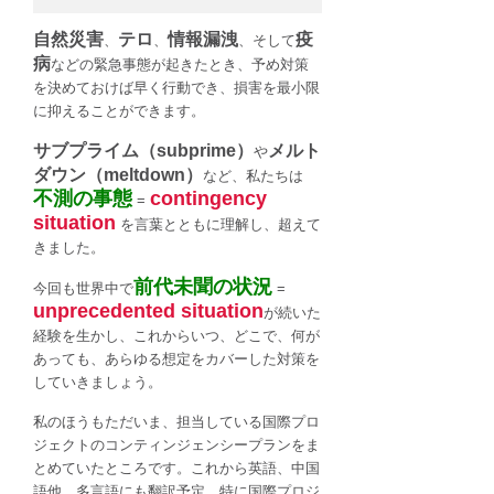
を
自然災害
テロ
情報漏洩
疫
作
、
、
、そして
っ
病
などの緊急事態が起きたとき、予め対策
て
を決めておけば早く行動でき、損害を最小限
お
に抑えることができます。
こ
サブプライム（subprime）
メルト
や
う
ダウン（meltdown）
など、私たちは
は
不測の事態
contingency
=
situation
を言葉とともに理解し、超えて
きました。
前代未聞の状況
今回も世界中で
=
unprecedented situation
が続いた
経験を生かし、これからいつ、どこで、何が
あっても、あらゆる想定をカバーした対策を
していきましょう。
私のほうもただいま、担当している国際プロ
ジェクトのコンティンジェンシープランをま
とめていたところです。これから英語、中国
語他、多言語にも翻訳予定。特に国際プロジ