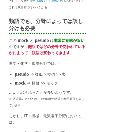
そして、なぜか
今年（2018！）上映される
みたいです！
これは映画館に行くべきかも……
類語でも、分野によっては訳し
分けも必要
mock
pseudo
この
と
は
非常に意味が近い
のですが、
翻訳ではどの分野で使われている
かによって、訳語は変わってきます
。
医学・化学・環境分野では、
pseudo
⇒ 疑似 > 擬似 >> 擬
mock
⇒ 模擬 >> モック
……と訳されることが多いようです。
※ 訳語間の
>
/
>>
は、その前後の訳語の利用頻度を表し
ています
しかし、IT・機械・電気電子分野において
は、