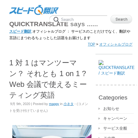
QUICKTRANSLATE
says ......
スピード翻訳
オフィシャルブログ ： サービスのことだけでなく、翻訳や
言語にまつわるちょっとした話題をお届けします
TOP
>
オフィシャルブログ
1 対 1 はマンツーマ
ン？ それとも 1 on 1 ?
Web 会議で使えるミー
ティング英語
Categories
1
9月 9th, 2020 | Posted by
maggy
in
小ネタ
- (
コメン
お知らせ
対
トを受け付けていません
)
1
キャンペーン
は
サービス全般
マ
ン