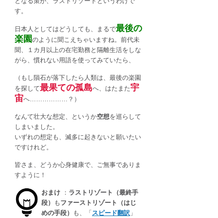
となる策が、
ラストリゾート
というわけで
す。
最後の
日本人としてはどうしても、まるで
楽園
のように聞こえちゃいますね。前代未
聞、１カ月以上の在宅勤務と隔離生活をしな
がら、慣れない用語を使ってみていたら、
（もし隕石が落下したら人類は、最後の楽園
最果ての孤島
宇
を探して
へ、はたまた
宙
へ………………？）
なんて壮大な想定、というか
空想
を巡らして
しまいました。
いずれの想定も、滅多に起きないと願いたい
ですけれど。
皆さま、どうか心身健康で、ご無事でありま
すように！
おまけ
：
ラストリゾート（最終手
段）
も
ファーストリゾート（はじ
めの手段）
も、「
スピード翻訳
」