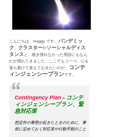
語
や
多
言
語
で
パンデミッ
こんにちは、maggy です。
「コ
ク
クラスター
ソーシャルディス
、
や
ン
タンス
と、聴き慣れなかった用語にもなん
テ
だか慣れてきました。ここでもう一つ、心を
ィ
コンテ
落ち着けて覚えておきたいのが、
ン
ィンジェンシープラン
です。
ジ
ェ
ン
シ
Contingency Plan
コンテ
=
ー
ィンジェンシープラン、緊
プ
急対応策
ラ
ン
想定外の事態が起きたときのために、事
（Contingency
前に定めておく対応策や行動手順のこと
Plan）」