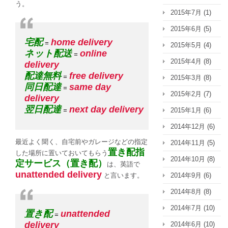
う。
2015年7月
(1)
2015年6月
(5)
宅配
home delivery
=
2015年5月
(4)
ネット配送
online
=
2015年4月
(8)
delivery
配達無料
free delivery
=
2015年3月
(8)
同日配達
same day
=
2015年2月
(7)
delivery
翌日配達
next day delivery
2015年1月
(6)
=
2014年12月
(6)
最近よく聞く、自宅前やガレージなどの指定
2014年11月
(5)
置き配指
した場所に置いておいてもらう
2014年10月
(8)
定サービス（置き配）
は、英語で
unattended delivery
2014年9月
(6)
と言います。
2014年8月
(8)
2014年7月
(10)
置き配
unattended
=
delivery
2014年6月
(10)