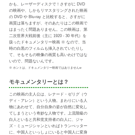
かも、レーザーディスクで！さすがに DVD
の映画や、しかもリマスタリングされた映画
の DVD や Blu-ray と比較すると、さすがに
画質は落ちますが、そのあたりはこの映画で
はまったく問題ありません。この映画は、第
二次世界大戦前後（主に 1920 - 30 年代）を
扱ったドキュメンタリー映画 ※ なので、当
時の白黒のフィルムも挿入されていたりし
て、そもそもの映像の画質も高いわけではな
いので、問題ないんです。
※ ホントは、ドキュメンタリー映画ではありませんw
モキュメンタリーとは？
この映画の主人公は、レナード・ゼリグ（ウ
ディ・アレン）という人物。まわりにいる人
物にあわせて、自分自身の姿が自然に変化し
てしまうという奇妙な人物です。上流階級の
白人といると共和党支持者の白人に、ジャ
ズ・ミュージシャンといればトランぺッター
に、中国人といっしょにいると中国人に変身