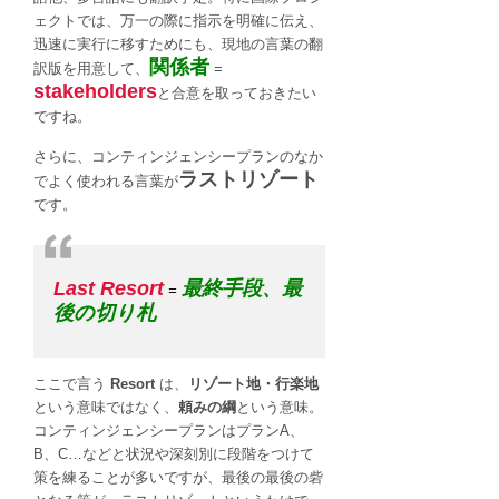
ェクトでは、万一の際に指示を明確に伝え、
迅速に実行に移すためにも、現地の言葉の翻
関係者
訳版を用意して、
=
stakeholders
と合意を取っておきたい
ですね。
さらに、コンティンジェンシープランのなか
ラストリゾート
でよく使われる言葉が
です。
Last Resort
最終手段、最
=
後の切り札
ここで言う
Resort
は、
リゾート地・行楽地
という意味ではなく、
頼みの綱
という意味。
コンティンジェンシープランはプランA、
B、C…などと状況や深刻別に段階をつけて
策を練ることが多いですが、最後の最後の砦