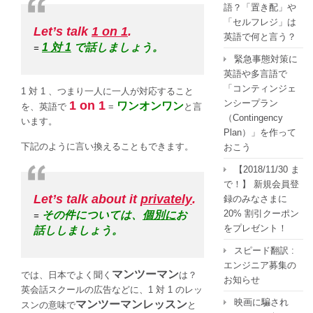
テ
語？「置き配」や
ィ
「セルフレジ」は
Let’s talk
1 on 1
.
ン
英語で何と言う？
1 対 1
で話しましょう。
=
グ
緊急事態対策に
英
英語や多言語で
語
「コンティンジェ
1 対 1 、つまり一人に一人が対応すること
は
ンシープラン
1 on 1
ワンオンワン
を、英語で
=
と言
（Contingency
います。
Plan）」を作って
下記のように言い換えることもできます。
おこう
【2018/11/30 ま
で！】 新規会員登
Let’s talk about it
privately
.
録のみなさまに
20% 割引クーポン
その件については、
個別に
お
=
をプレゼント！
話ししましょう。
スピード翻訳 :
エンジニア募集の
マンツーマン
では、日本でよく聞く
は？
お知らせ
英会話スクールの広告などに、1 対 1 のレッ
映画に騙され
マンツーマンレッスン
スンの意味で
と