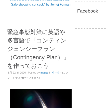
Safe shopping concept.” by Jernej Furman
Facebook
緊急事態対策に英語や
多言語で「コンティン
ジェンシープラン
（Contingency Plan）」
を作っておこう
緊
5月 22nd, 2020 | Posted by
maggy
in
小ネタ
- (
コメ
急
ントを受け付けていません
)
事
態
対
策
に
英