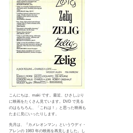
を
楽
し
む
:
モ
キ
ュ
メ
ン
タ
リ
ー
は
こんにちは、maki です。最近、ひさしぶり
に映画をたくさん見ています。DVD で見る
のはもちろん、「これは！」と思った映画も
たまに見にいったりします。
先月は、『カメレオンマン』というウディ・
アレンの 1983 年の映画を再見しました。し