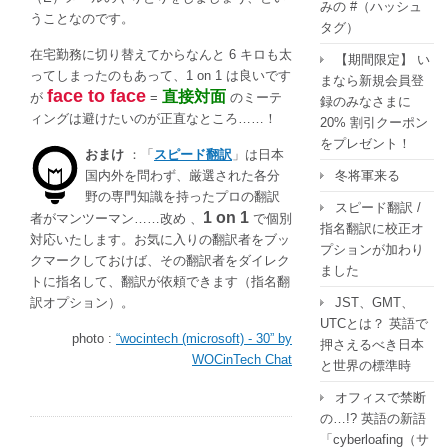
みの #（ハッシュ
うことなのです。
タグ）
在宅勤務に切り替えてからなんと 6 キロも太
【期間限定】 い
ってしまったのもあって、1 on 1 は良いです
まなら新規会員登
face to face
直接対面
が
=
のミーテ
録のみなさまに
ィングは避けたいのが正直なところ……！
20% 割引クーポン
をプレゼント！
おまけ
：「
スピード翻訳
」は日本
国内外を問わず、厳選された各分
冬将軍来る
野の専門知識を持ったプロの翻訳
スピード翻訳 /
1 on 1
者がマンツーマン……改め 、
で個別
指名翻訳に校正オ
対応いたします。お気に入りの翻訳者をブッ
プションが加わり
クマークしておけば、その翻訳者をダイレク
ました
トに指名して、翻訳が依頼できます（指名翻
訳オプション）。
JST、GMT、
UTCとは？ 英語で
photo :
“wocintech (microsoft) - 30” by
押さえるべき日本
WOCinTech Chat
と世界の標準時
オフィスで禁断
の…!? 英語の新語
「cyberloafing（サ