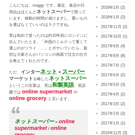
こんにちは、maggy です。最近、食品や日
ッ
2018年2月
(2)
ネットスーパー
プ」
用品はほとんど
で買って
2018年1月
(2)
は
います。移動の時間が省けますし、重いもの
和
を運ばなくていいのはラクですね。
2017年11月
(2)
製
実は初めて使ったのは約10年前にロンドンに
2017年10月
(1)
英
住んでいたとき。「外国のミルクって重くて
語？
2017年9月
(4)
運ぶのがツライ……」とボヤいていたら、親
「置
切な大家さんがパソコンの画面で注文の仕方
2017年8月
(8)
き
を教えてくれたのです。
配」
2017年7月
(7)
や
ネット
スーパー
インター
＋
ただ、
2017年6月
(2)
「セ
ネットスーパー
マーケット
を略した
ル
和製英語
2017年5月
(3)
というこの言葉は、実は
。英語
フ
online supermarket
圏では
や
レ
2017年4月
(2)
online grocery
と言います。
ジ」
2017年3月
(2)
は
英
2017年2月
(2)
語
ネットスーパー
online
=
2017年1月
(1)
で
supermarket
online
/
何
2016年12月
(3)
grocery