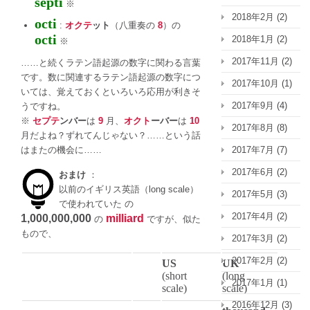
septi
※
2018年2月
(2)
octi
:
オクテ
ット
（八重奏の
8
）の
octi
2018年1月
(2)
※
2017年11月
(2)
……と続くラテン語起源の数字に関わる言葉
です。数に関連するラテン語起源の数字につ
2017年10月
(1)
いては、覚えておくといろいろ応用が利きそ
2017年9月
(4)
うですね。
※
セプテ
ンバー
は
9
月、
オクト
ーバー
は
10
2017年8月
(8)
月だよね？ずれてんじゃない？……という話
はまたの機会に……
2017年7月
(7)
2017年6月
(2)
おまけ
：
以前のイギリス英語（long scale）
2017年5月
(3)
で使われていた の
2017年4月
(2)
1,000,000,000
milliard
の
ですが、似た
もので、
2017年3月
(2)
2017年2月
(2)
US
UK
(short
(long
2017年1月
(1)
scale)
scale)
2016年12月
(3)