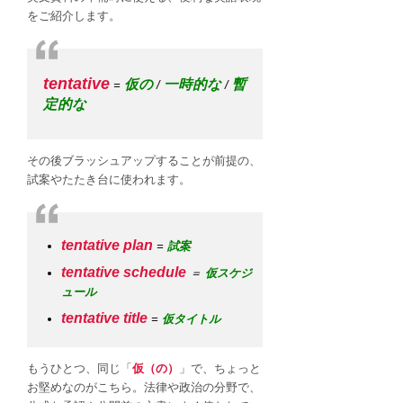
表
をご紹介します。
現
は
tentative
仮の
一時的な
暫
=
/
/
定的な
その後ブラッシュアップすることが前提の、
試案やたたき台に使われます。
tentative plan
=
試案
tentative schedule
＝
仮スケジ
ュール
tentative title
=
仮タイトル
もうひとつ、同じ「
仮（の）
」で、ちょっと
お堅めなのがこちら。法律や政治の分野で、