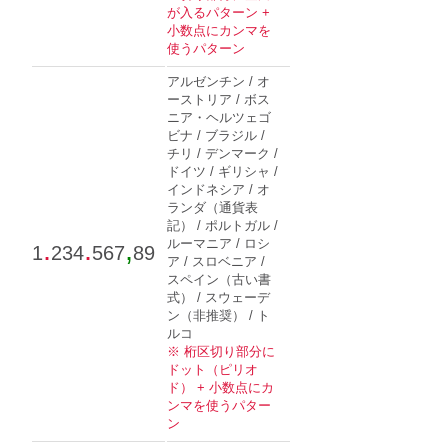
が入るパターン +
小数点にカンマを
使うパターン
アルゼンチン / オ
ーストリア / ボス
ニア・ヘルツェゴ
ビナ / ブラジル /
チリ / デンマーク /
ドイツ / ギリシャ /
インドネシア / オ
ランダ（通貨表
記） / ポルトガル /
.
.
,
ルーマニア / ロシ
1
234
567
89
ア / スロベニア /
スペイン（古い書
式） / スウェーデ
ン（非推奨） / ト
ルコ
※ 桁区切り部分に
ドット（ピリオ
ド） + 小数点にカ
ンマを使うパター
ン