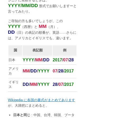
ジニアに依頼するときは、
YYYY/MM/DD
形式でお願いしますーと
言ってみたり。
ご存知の方も多いでしょうが、この
YYYY
MM
（西暦）と
（月）、
DD
（日）の表記の順番が、英語……さらに
は、アメリカとイギリスでも、違います。
国
表記順
例
YYYY
/
MM
/
DD
2017
/
07
/
28
日本
アメリ
MM
/
DD
/
YYYY
07
/
28
/
2017
カ
イギリ
DD
/
MM
/
YYYY
28
/
07
/
2017
ス
Wikipedia に各国の書式がまとめてあります
が、大雑把にまとめると、
日本と同じ
: 中国、台湾、韓国、ブータ