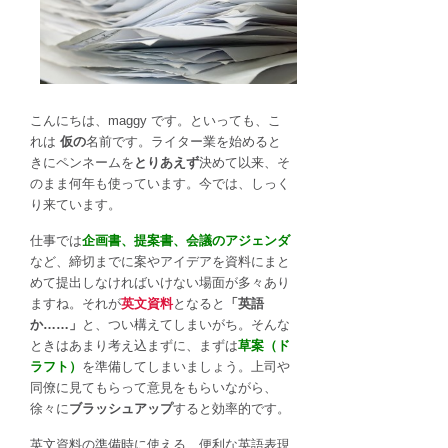
う？
英
文
資
料
や
こんにちは、maggy です。といっても、こ
企
れは
仮の
名前です。ライター業を始めると
画
きにペンネームを
とりあえず
決めて以来、そ
書・
のまま何年も使っています。今では、しっく
提
り来ています。
案
仕事では
企画書、提案書、会議のアジェンダ
書
など、締切までに案やアイデアを資料にまと
の
めて提出しなければいけない場面が多々あり
草
ますね。それが
英文資料
となると
「英語
案
か……」
と、つい構えてしまいがち。そんな
作
ときはあまり考え込まずに、まずは
草案（ド
成
ラフト）
を準備してしまいましょう。上司や
に
同僚に見てもらって意見をもらいながら、
便
徐々に
ブラッシュアップ
すると効率的です。
利
な
英文資料の準備時に使える、便利な英語表現