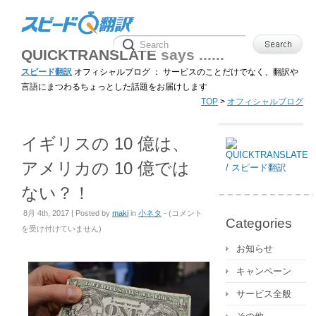
QUICKTRANSLATE
says ......
スピード翻訳
オフィシャルブログ ： サービスのことだけでなく、翻訳や
言語にまつわるちょっとした話題をお届けします
TOP
>
オフィシャルブログ
イギリスの 10 億は、
アメリカの 10 億では
ない？！
イ
8月 4th, 2017 | Posted by
maki
in
小ネタ
- (
コメント
Categories
ギ
を受け付けていません
)
リ
お知らせ
ス
キャンペーン
の
10
サービス全般
億
は、