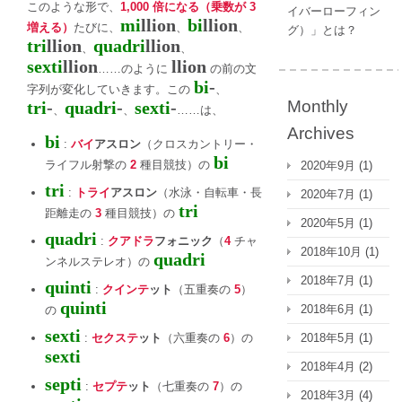
このような形で、
1,000 倍になる（乗数が 3
イバーローフィン
mi
llion
bi
llion
増える）
たびに、
、
、
グ）」とは？
tri
llion
quadri
llion
、
、
sexti
llion
llion
……のように
の前の文
bi
-
字列が変化していきます。この
、
Monthly
tri
-
quadri
-
sexti
-
、
、
……は、
Archives
bi
:
バイ
アスロン
（クロスカントリー・
bi
ライフル射撃の
2
種目競技）の
2020年9月
(1)
tri
:
トライ
アスロン
（水泳・自転車・長
2020年7月
(1)
tri
距離走の
3
種目競技）の
2020年5月
(1)
quadri
:
クアドラ
フォニック
（
4
チャ
2018年10月
(1)
quadri
ンネルステレオ）の
2018年7月
(1)
quinti
:
クインテ
ット
（五重奏の
5
）
quinti
2018年6月
(1)
の
sexti
:
セクステ
ット
（六重奏の
6
）の
2018年5月
(1)
sexti
2018年4月
(2)
septi
:
セプテ
ット
（七重奏の
7
）の
2018年3月
(4)