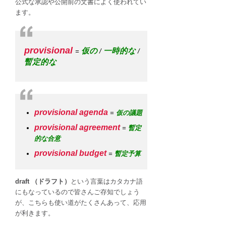
公式な承認や公開前の文書によく使われてい
ます。
provisional
仮の
一時的な
=
/
/
暫定的な
provisional agenda
=
仮の議題
provisional agreement
=
暫定
的な合意
provisional budget
=
暫定予算
draft （ドラフト）
という言葉はカタカナ語
にもなっているので皆さんご存知でしょう
が、こちらも使い道がたくさんあって、応用
が利きます。