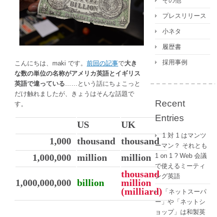
その他
ア
プレスリリース
メ
リ
小ネタ
カ
履歴書
の
10
採用事例
こんにちは、maki です。
前回の記事
で
大き
億
な数の単位の名称がアメリカ英語とイギリス
で
英語で違っている
……という話にちょこっと
は
だけ触れましたが、きょうはそんな話題で
な
Recent
す。
い？！
Entries
は
US
UK
1 対 1 はマンツ
1,000
thousand
thousand
ーマン？ それとも
1 on 1 ? Web 会議
1,000,000
million
million
で使えるミーティ
thousand
ング英語
1,000,000,000
billion
million
(milliard)
「ネットスーパ
ー」や「ネットシ
ョップ」は和製英