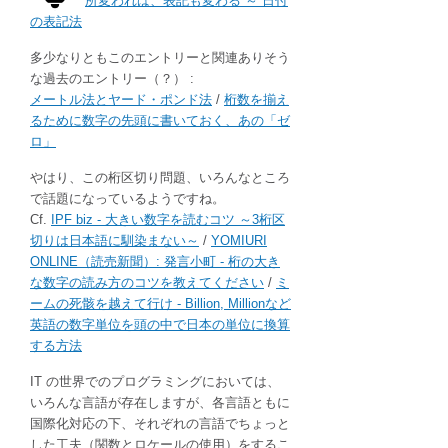
所変われば、表記も変わる ～ 日付
の表記法
多少なりともこのエントリーと関連ありそう
な過去のエントリー（？） :
メートル法とヤード・ポンド法
/
桁数を揃え
るために数字の先頭に書いておく、あの「ゼ
ロ」
やはり、この桁区切り問題、いろんなところ
で話題になっているようですね。
Cf.
IPF biz - 大きい数字を読むコツ ～3桁区
切りは日本語に馴染まない～
/
YOMIURI
ONLINE（読売新聞）: 発言小町 - 桁の大き
な数字の読み方のコツを教えてください
/
ミ
ームの死骸を越えて行け - Billion, Millionなど
英語の数字単位を頭の中で日本の単位に換算
する方法
IT の世界でのプログラミングにおいては、
いろんな言語が存在しますが、各言語ともに
国際化対応の下、それぞれの言語でちょっと
した工夫（関数とロケールの使用）をするこ