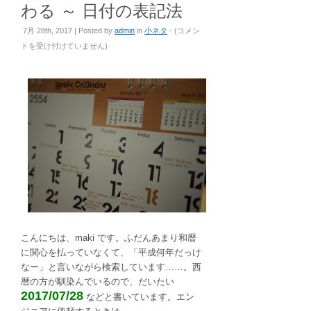
わる ～ 日付の表記法
所
7月 28th, 2017 | Posted by
admin
in
小ネタ
- (
コメン
変
トを受け付けていません
)
わ
れ
ば、
表
記
も
変
わ
る
～
日
付
の
こんにちは、maki です。ふだんあまり和暦
表
に関心を払っていなくて、「平成何年だっけ
記
なー」と言いながら検索しています……。西
法
暦の方が馴染んでいるので、だいたい
は
2017/07/28
などと書いています。エン