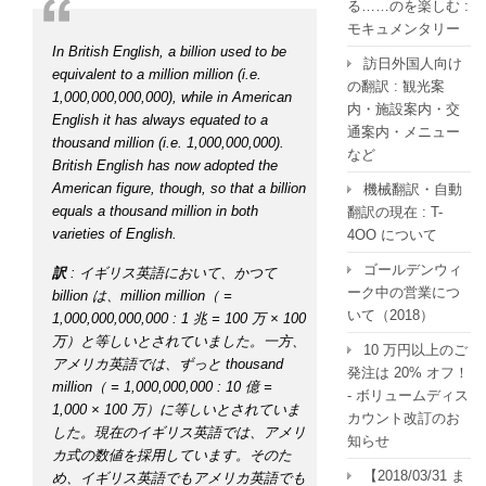
る……のを楽しむ :
モキュメンタリー
In British English, a billion used to be
訪日外国人向け
equivalent to a million million (i.e.
の翻訳 : 観光案
1,000,000,000,000), while in American
内・施設案内・交
English it has always equated to a
通案内・メニュー
thousand million (i.e. 1,000,000,000).
など
British English has now adopted the
American figure, though, so that a billion
機械翻訳・自動
equals a thousand million in both
翻訳の現在 : T-
varieties of English.
4OO について
ゴールデンウィ
訳
: イギリス英語において、かつて
ーク中の営業につ
billion は、million million（ =
いて（2018）
1,000,000,000,000 : 1 兆 = 100 万 × 100
万）と等しいとされていました。一方、
10 万円以上のご
アメリカ英語では、ずっと thousand
発注は 20% オフ！
million（ = 1,000,000,000 : 10 億 =
- ボリュームディス
1,000 × 100 万）に等しいとされていま
カウント改訂のお
した。現在のイギリス英語では、アメリ
知らせ
カ式の数値を採用しています。そのた
【2018/03/31 ま
め、イギリス英語でもアメリカ英語でも