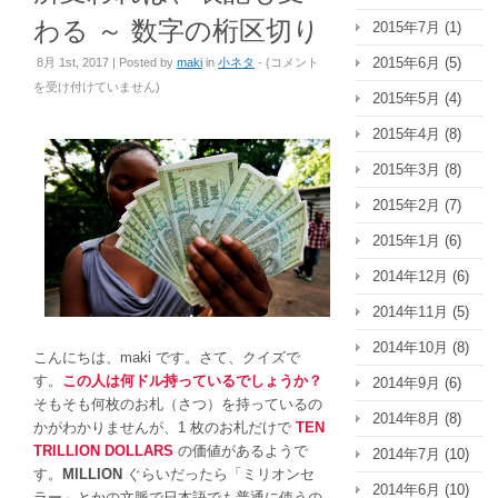
わる ～ 数字の桁区切り
2015年7月
(1)
所
2015年6月
(5)
8月 1st, 2017 | Posted by
maki
in
小ネタ
- (
コメント
変
を受け付けていません
)
2015年5月
(4)
わ
れ
2015年4月
(8)
ば、
2015年3月
(8)
表
記
2015年2月
(7)
も
2015年1月
(6)
変
わ
2014年12月
(6)
る
2014年11月
(5)
～
数
2014年10月
(8)
こんにちは、maki です。さて、クイズで
字
す。
この人は何ドル持っているでしょうか？
2014年9月
(6)
の
そもそも何枚のお札（さつ）を持っているの
桁
2014年8月
(8)
かがわかりませんが、1 枚のお札だけで
TEN
区
TRILLION DOLLARS
の価値があるようで
2014年7月
(10)
切
す。
MILLION
ぐらいだったら「ミリオンセ
り
2014年6月
(10)
ラー」とかの文脈で日本語でも普通に使うの