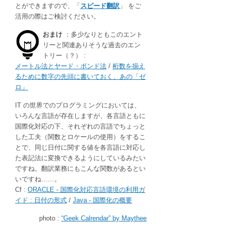
とができますので、「
スピード翻訳
」 をご
活用の際はご検討ください。
おまけ
：多少なりともこのエント
リーと関連ありそうな過去のエン
トリー（？） :
メートル法とヤード・ポンド法
/
桁数を揃え
るために数字の先頭に書いておく、あの「ゼ
ロ」
IT の世界でのプログラミングにおいては、
いろんな言語が存在しますが、各言語ともに
国際化対応の下、それぞれの言語でちょっと
した工夫（関数とロケールの使用）をするこ
とで、同じ日付に関する値を各言語に対応し
た表記法に変換できるようにしているみたい
ですね。翻訳業務にもこんな関数があるとい
いですね……。
Cf :
ORACLE - 国際化対応言語環境の利用ガ
イド : 日付の形式
/
Java - 国際化の概要
photo :
“Geek Calrendar” by Maythee