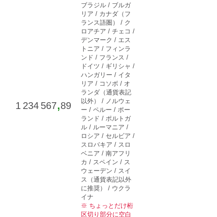
ブラジル / ブルガ
リア / カナダ（フ
ランス語圏） / ク
ロアチア / チェコ /
デンマーク / エス
トニア / フィンラ
ンド / フランス /
ドイツ / ギリシャ /
ハンガリー / イタ
リア / コソボ / オ
ランダ（通貨表記
,
以外） / ノルウェ
1 234 567
89
ー / ペルー / ポー
ランド / ポルトガ
ル / ルーマニア /
ロシア / セルビア /
スロバキア / スロ
ベニア / 南アフリ
カ / スペイン / ス
ウェーデン / スイ
ス（通貨表記以外
に推奨） / ウクラ
イナ
※ ちょっとだけ桁
区切り部分に空白