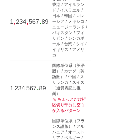
香港 / アイルラン
ド / イスラエル /
日本 / 韓国 / マレ
,
,
.
1
234
567
89
ーシア / メキシコ /
ニュージーランド /
パキスタン / フィ
リピン / シンガポ
ール / 台湾 / タイ /
イギリス / アメリ
カ
国際単位系（英語
版） / カナダ（英
語圏） / 中国 / ス
リランカ / スイス
.
1 234 567
89
（通貨表記に推
奨）
※ ちょっとだけ桁
区切り部分に空白
が入るパターン
国際単位系（フラ
ンス語版） / アル
バニア / オースト
リア / ベルギー /