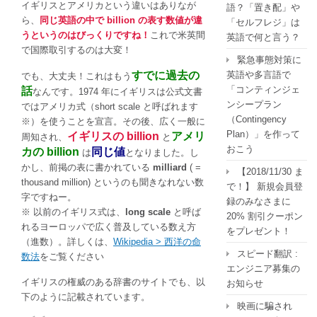
イギリスとアメリカという違いはありなが
語？「置き配」や
ら、
同じ英語の中で billion の表す数値が違
「セルフレジ」は
うというのはびっくりですね！
これで米英間
英語で何と言う？
で国際取引するのは大変！
緊急事態対策に
英語や多言語で
すでに過去の
でも、大丈夫！これはもう
「コンティンジェ
話
なんです。1974 年にイギリスは公式文書
ンシープラン
ではアメリカ式（short scale と呼ばれます
（Contingency
※）を使うことを宣言。その後、広く一般に
Plan）」を作って
イギリスの billion
アメリ
周知され、
と
おこう
カの billion
同じ値
は
となりました。し
かし、前掲の表に書かれている
milliard
( =
【2018/11/30 ま
thousand million) というのも聞きなれない数
で！】 新規会員登
字ですねー。
録のみなさまに
※ 以前のイギリス式は、
long scale
と呼ば
20% 割引クーポン
れるヨーロッパで広く普及している数え方
をプレゼント！
（進数）。詳しくは、
Wikipedia > 西洋の命
スピード翻訳 :
数法
をご覧ください
エンジニア募集の
イギリスの権威のある辞書のサイトでも、以
お知らせ
下のように記載されています。
映画に騙され