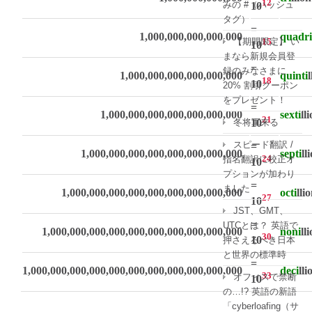
12
みの #（ハッシュ
10
タグ）
=
1,000,000,000,000,000
quadri
【期間限定】 い
15
10
まなら新規会員登
=
録のみなさまに
1,000,000,000,000,000,000
quinti
l
18
10
20% 割引クーポン
をプレゼント！
=
1,000,000,000,000,000,000,000
sexti
ll
21
冬将軍来る
10
スピード翻訳 /
=
1,000,000,000,000,000,000,000,000
septi
ll
24
指名翻訳に校正オ
10
プションが加わり
=
ました
1,000,000,000,000,000,000,000,000,000
octi
lli
27
10
JST、GMT、
=
UTCとは？ 英語で
1,000,000,000,000,000,000,000,000,000,000
noni
ll
30
10
押さえるべき日本
と世界の標準時
=
1,000,000,000,000,000,000,000,000,000,000,000
deci
lli
33
オフィスで禁断
10
の…!? 英語の新語
「cyberloafing（サ