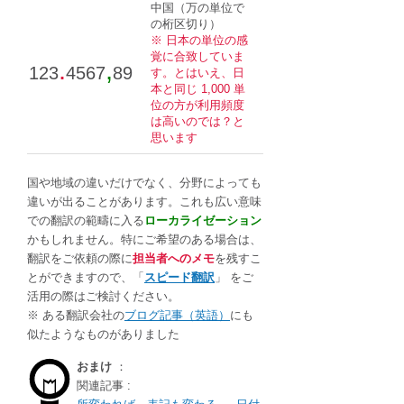
中国（万の単位で
の桁区切り）
※ 日本の単位の感
覚に合致していま
.
,
123
4567
89
す。とはいえ、日
本と同じ 1,000 単
位の方が利用頻度
は高いのでは？と
思います
国や地域の違いだけでなく、分野によっても
違いが出ることがあります。これも広い意味
での翻訳の範疇に入る
ローカライゼーション
かもしれません。特にご希望のある場合は、
翻訳をご依頼の際に
担当者へのメモ
を残すこ
とができますので、「
スピード翻訳
」 をご
活用の際はご検討ください。
※ ある翻訳会社の
ブログ記事（英語）
にも
似たようなものがありました
おまけ
：
関連記事 :