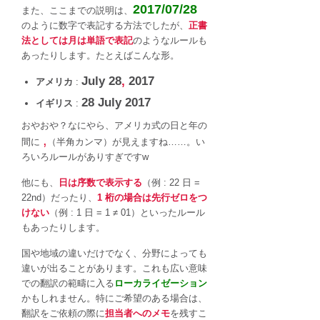
2017/07/28
また、ここまでの説明は、
のように数字で表記する方法でしたが、
正書
法としては月は単語で表記
のようなルールも
あったりします。たとえばこんな形。
July 28
,
2017
アメリカ
:
28 July 2017
イギリス
:
おやおや？なにやら、アメリカ式の日と年の
,
間に
（半角カンマ）が見えますね……。い
ろいろルールがありすぎですw
他にも、
日は序数で表示する
（例 : 22 日 =
22nd）だったり、
1 桁の場合は先行ゼロをつ
けない
（例 : 1 日 = 1 ≠ 01）といったルール
もあったりします。
国や地域の違いだけでなく、分野によっても
違いが出ることがあります。これも広い意味
での翻訳の範疇に入る
ローカライゼーション
かもしれません。特にご希望のある場合は、
翻訳をご依頼の際に
担当者へのメモ
を残すこ