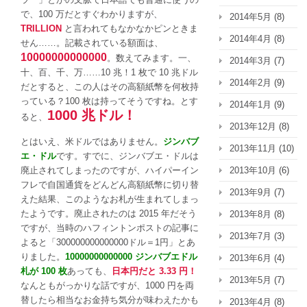
は
で、100 万だとすぐわかりますが、
2014年5月
(8)
TRILLION
と言われてもなかなかピンときま
2014年4月
(8)
せん……。記載されている額面は、
10000000000000
。数えてみます。一、
2014年3月
(7)
十、百、千、万……10 兆！1 枚で 10 兆ドル
2014年2月
(9)
だとすると、この人はその高額紙幣を何枚持
っている？100 枚は持ってそうですね。とす
2014年1月
(9)
1000 兆ドル！
ると、
2013年12月
(8)
とはいえ、米ドルではありません。
ジンバブ
2013年11月
(10)
エ・ドル
です。すでに、ジンバブエ・ドルは
2013年10月
(6)
廃止されてしまったのですが、ハイパーイン
フレで自国通貨をどんどん高額紙幣に切り替
2013年9月
(7)
えた結果、このようなお札が生まれてしまっ
たようです。廃止されたのは 2015 年だそう
2013年8月
(8)
ですが、当時のハフィントンポストの記事に
2013年7月
(3)
よると「300000000000000ドル＝1円」とあ
りました。
10000000000000 ジンバブエドル
2013年6月
(4)
札が 100 枚
あっても、
日本円だと 3.33 円！
2013年5月
(7)
なんともがっかりな話ですが、1000 円を両
替したら相当なお金持ち気分が味わえたかも
2013年4月
(8)