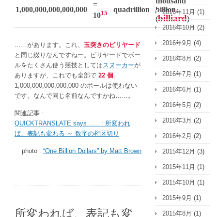
thousand
=
1,000,000,000,000,000
quadrillion
billion
2016年11月
(1)
15
10
billiard
(
)
2016年10月
(2)
2016年9月
(4)
……があります。これ、
玉突きのビリヤード
と同じ綴りなんですねー。ビリヤードでボー
2016年8月
(2)
ルをたくさん使う競技としては
スヌーカー
が
2016年7月
(1)
ありますが、これでも全部で
22 個
。
1,000,000,000,000,000 のボールは使わない
2016年6月
(1)
です。なんで同じ名前なんですかね……。
2016年5月
(2)
関連記事 :
2016年3月
(2)
QUICKTRANSLATE says…… : 所変われ
ば、表記も変わる ～ 数字の桁区切り
2016年2月
(2)
photo :
“One Billion Dollars” by Matt Brown
2015年12月
(3)
2015年11月
(1)
2015年10月
(1)
2015年9月
(1)
所変われば、表記も変
2015年8月
(1)