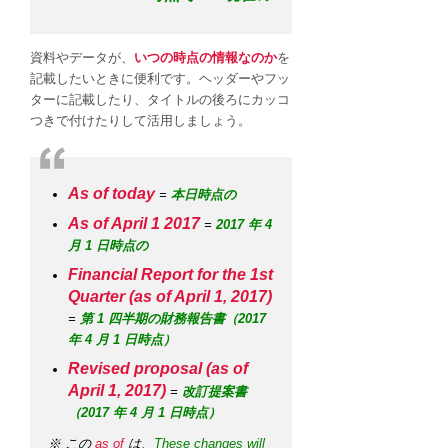
資料やデータが、
いつの時点の情報なのか
を
記載したいときに便利です。ヘッダーやフッ
ターに記載したり、タイトルの後ろにカッコ
つきで付けたりして活用しましょう。
As of today
=
本日時点の
As of April 1 2017
=
2017 年 4
月 1 日時点の
Financial Report for the 1st
Quarter (as of April 1, 2017)
=
第 1 四半期の財務報告書（2017
年 4 月 1 日時点）
Revised proposal (as of
April 1, 2017)
=
改訂提案書
（2017 年 4 月 1 日時点）
※ この
as of
は、
These changes will