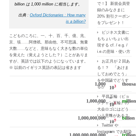
で！】 新規会員登
billion は 1,000 million に相当します。
録のみなさまに
出典 :
Oxford Dictionaries : How many
20% 割引クーポン
is a billion?
をプレゼント！
ビジネス文書に
こどものころに、一、十、百、千、億、兆、
もちょいちょい出
京、垓……阿僧祇、那由他、不可思議、無量
現する cf. / e.g. /
大数……などと、意味もなく大きな数の単位
i.e.の意味・使い方
を覚えた（覚えようとした？）ことがありま
お正月が 2 回あ
すが、英語では以下のようになっています。
る！？ 「あけま
※ 以前のイギリス英語の表記は省きます
しておめでとう」
を中国語でどうす
=
1,000
thous
3
るか
10
平昌五輪（ピョ
=
1,000,000
mi
llion
ンチャン五輪）の
6
10
大会ロゴにはどう
=
いう意味がある？
1,000,000,000
bi
llion
9
10
Twitter や
=
Instagram でお馴染
1,000,000,000,000
tri
llion