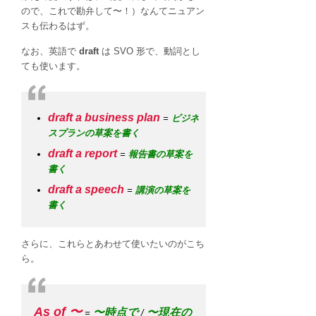
ので、これで勘弁して〜！）なんてニュアン
スも伝わるはず。
なお、英語で
draft
は SVO 形で、動詞とし
ても使います。
draft a business plan
=
ビジネ
スプランの草案を書く
draft a report
=
報告書の草案を
書く
draft a speech
=
講演の草案を
書く
さらに、これらとあわせて使いたいのがこち
ら。
As of 〜
〜時点で
〜現在の
=
/