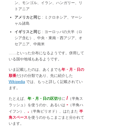
ン、モンゴル、イラン、ハンガリー、リ
トアニア
アメリカと同じ
: ミクロネシア、マーシ
ャル諸島
イギリスと同じ
: ヨーロッパの大半（ロ
シア含む）、中央・東南・西アジア、オ
セアニア、中南米
……といった分布になるようです。併用して
いる国や地域もあるようです。
いま記載したのは、あくまでも
年・月・日の
順番
だけの分類であり、先に紹介した
Wikipedia
では、もっと詳しく記載されてい
ます。
/
たとえば、
年・月・日の区切り
に
（半角ス
-
ラッシュ）を使うのか、あるいは
（半角ハ
.
イフン）、
（半角ピリオド）、はたまた
半
角スペース
を使うのかもこまごまと分かれて
います。