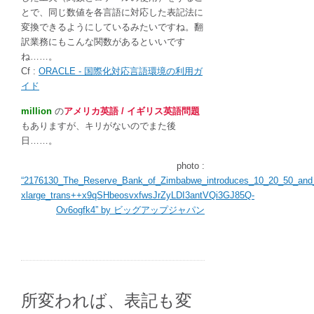
とで、同じ数値を各言語に対応した表記法に
変換できるようにしているみたいですね。翻
訳業務にもこんな関数があるといいです
ね……。
Cf :
ORACLE - 国際化対応言語環境の利用ガ
イド
million
の
アメリカ英語 / イギリス英語問題
もありますが、キリがないのでまた後
日……。
photo :
“2176130_The_Reserve_Bank_of_Zimbabwe_introduces_10_20_50_and_1
xlarge_trans++x9qSHbeosvxfwsJrZyLDI3antVQi3GJ85Q-
Ov6ogfk4” by ビッグアップジャパン
所変われば、表記も変