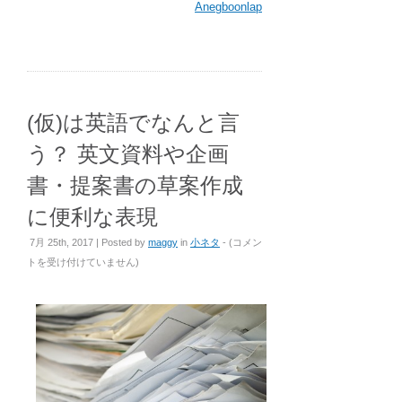
Anegboonlap
(仮)は英語でなんと言
う？ 英文資料や企画
書・提案書の草案作成
に便利な表現
(仮)
7月 25th, 2017 | Posted by
maggy
in
小ネタ
- (
コメン
は
トを受け付けていません
)
英
語
で
な
ん
と
言